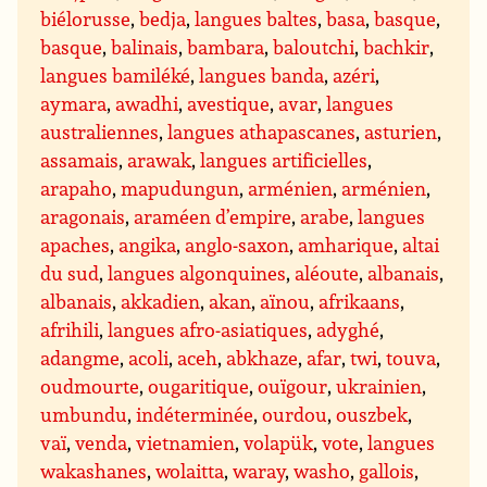
biélorusse
,
bedja
,
langues baltes
,
basa
,
basque
,
basque
,
balinais
,
bambara
,
baloutchi
,
bachkir
,
langues bamiléké
,
langues banda
,
azéri
,
aymara
,
awadhi
,
avestique
,
avar
,
langues
australiennes
,
langues athapascanes
,
asturien
,
assamais
,
arawak
,
langues artificielles
,
arapaho
,
mapudungun
,
arménien
,
arménien
,
aragonais
,
araméen d’empire
,
arabe
,
langues
apaches
,
angika
,
anglo-saxon
,
amharique
,
altai
du sud
,
langues algonquines
,
aléoute
,
albanais
,
albanais
,
akkadien
,
akan
,
aïnou
,
afrikaans
,
afrihili
,
langues afro-asiatiques
,
adyghé
,
adangme
,
acoli
,
aceh
,
abkhaze
,
afar
,
twi
,
touva
,
oudmourte
,
ougaritique
,
ouïgour
,
ukrainien
,
umbundu
,
indéterminée
,
ourdou
,
ouszbek
,
vaï
,
venda
,
vietnamien
,
volapük
,
vote
,
langues
wakashanes
,
wolaitta
,
waray
,
washo
,
gallois
,