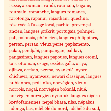
russe
,
aroumain
,
rundi
,
roumain
,
tsigane
,
roumain
,
romanche
,
langues romanes
,
rarotonga
,
rapanui
,
rajasthani
,
quechua
,
réservée à l’usage local
,
pachto
,
provençal
ancien
,
langues prâkrit
,
portugais
,
pohnpei
,
pali
,
polonais
,
phénicien
,
langues philippines
,
persan
,
persan
,
vieux perse
,
papiamento
,
palau
,
pendjabi
,
pampangan
,
pahlavi
,
pangasinan
,
langues papoues
,
langues otomi
,
turc ottoman
,
osage
,
ossète
,
galla
,
oriya
,
ojibwa
,
occitan
,
nzema
,
nyankolé
,
nyoro
,
chichewa
,
nyamwezi
,
newari classique
,
langues
nubiennes
,
pedi
,
n’ko
,
norvégien
,
vieux
norrois
,
nogaï
,
norvégien bokmål
,
niué
,
norvégien norvégien nynorsk
,
langues nigéro-
kordofaniennes
,
nepal bhasa
,
nias
,
népalais
,
ndonga
,
bas
,
ndébélé du nord
,
ndébélé du sud
,