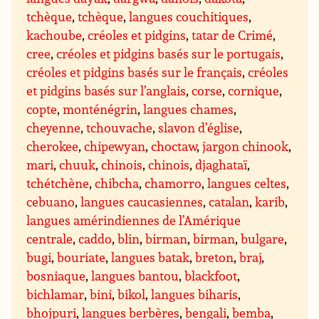
tchèque
,
tchèque
,
langues couchitiques
,
kachoube
,
créoles et pidgins
,
tatar de Crimé
,
cree
,
créoles et pidgins basés sur le portugais
,
créoles et pidgins basés sur le français
,
créoles
et pidgins basés sur l’anglais
,
corse
,
cornique
,
copte
,
monténégrin
,
langues chames
,
cheyenne
,
tchouvache
,
slavon d’église
,
cherokee
,
chipewyan
,
choctaw
,
jargon chinook
,
mari
,
chuuk
,
chinois
,
chinois
,
djaghataï
,
tchétchène
,
chibcha
,
chamorro
,
langues celtes
,
cebuano
,
langues caucasiennes
,
catalan
,
karib
,
langues amérindiennes de l’Amérique
centrale
,
caddo
,
blin
,
birman
,
birman
,
bulgare
,
bugi
,
bouriate
,
langues batak
,
breton
,
braj
,
bosniaque
,
langues bantou
,
blackfoot
,
bichlamar
,
bini
,
bikol
,
langues biharis
,
bhojpuri
,
langues berbères
,
bengali
,
bemba
,