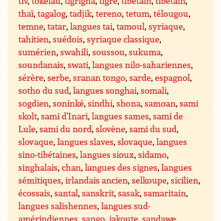
tiv
,
tokelau
,
tigrigna
,
tigré
,
tibétain
,
tibétain
,
thaï
,
tagalog
,
tadjik
,
tereno
,
tetum
,
télougou
,
temne
,
tatar
,
langues tai
,
tamoul
,
syriaque
,
tahitien
,
suédois
,
syriaque classique
,
sumérien
,
swahili
,
soussou
,
sukuma
,
soundanais
,
swati
,
langues nilo-sahariennes
,
sérère
,
serbe
,
sranan tongo
,
sarde
,
espagnol
,
sotho du sud
,
langues songhai
,
somali
,
sogdien
,
soninké
,
sindhi
,
shona
,
samoan
,
sami
skolt
,
sami d’Inari
,
langues sames
,
sami de
Lule
,
sami du nord
,
slovène
,
sami du sud
,
slovaque
,
langues slaves
,
slovaque
,
langues
sino-tibétaines
,
langues sioux
,
sidamo
,
singhalais
,
chan
,
langues des signes
,
langues
sémitiques
,
irlandais ancien
,
selkoupe
,
sicilien
,
écossais
,
santal
,
sanskrit
,
sasak
,
samaritain
,
langues salishennes
,
langues sud-
amérindiennes
,
sango
,
iakoute
,
sandawe
,