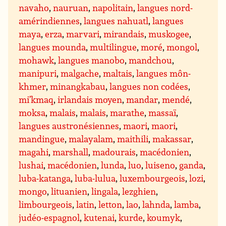
navaho
,
nauruan
,
napolitain
,
langues nord-
amérindiennes
,
langues nahuatl
,
langues
maya
,
erza
,
marvari
,
mirandais
,
muskogee
,
langues mounda
,
multilingue
,
moré
,
mongol
,
mohawk
,
langues manobo
,
mandchou
,
manipuri
,
malgache
,
maltais
,
langues môn-
khmer
,
minangkabau
,
langues non codées
,
mi’kmaq
,
irlandais moyen
,
mandar
,
mendé
,
moksa
,
malais
,
malais
,
marathe
,
massaï
,
langues austronésiennes
,
maori
,
maori
,
mandingue
,
malayalam
,
maithili
,
makassar
,
magahi
,
marshall
,
madourais
,
macédonien
,
lushai
,
macédonien
,
lunda
,
luo
,
luiseno
,
ganda
,
luba-katanga
,
luba-lulua
,
luxembourgeois
,
lozi
,
mongo
,
lituanien
,
lingala
,
lezghien
,
limbourgeois
,
latin
,
letton
,
lao
,
lahnda
,
lamba
,
judéo-espagnol
,
kutenai
,
kurde
,
koumyk
,