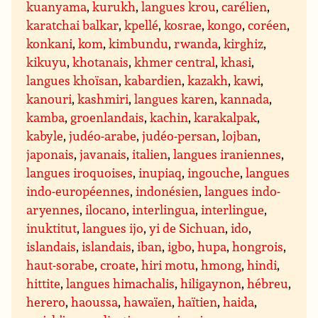
kuanyama
,
kurukh
,
langues krou
,
carélien
,
karatchai balkar
,
kpellé
,
kosrae
,
kongo
,
coréen
,
konkani
,
kom
,
kimbundu
,
rwanda
,
kirghiz
,
kikuyu
,
khotanais
,
khmer central
,
khasi
,
langues khoïsan
,
kabardien
,
kazakh
,
kawi
,
kanouri
,
kashmiri
,
langues karen
,
kannada
,
kamba
,
groenlandais
,
kachin
,
karakalpak
,
kabyle
,
judéo-arabe
,
judéo-persan
,
lojban
,
japonais
,
javanais
,
italien
,
langues iraniennes
,
langues iroquoises
,
inupiaq
,
ingouche
,
langues
indo-européennes
,
indonésien
,
langues indo-
aryennes
,
ilocano
,
interlingua
,
interlingue
,
inuktitut
,
langues ijo
,
yi de Sichuan
,
ido
,
islandais
,
islandais
,
iban
,
igbo
,
hupa
,
hongrois
,
haut-sorabe
,
croate
,
hiri motu
,
hmong
,
hindi
,
hittite
,
langues himachalis
,
hiligaynon
,
hébreu
,
herero
,
haoussa
,
hawaïen
,
haïtien
,
haida
,