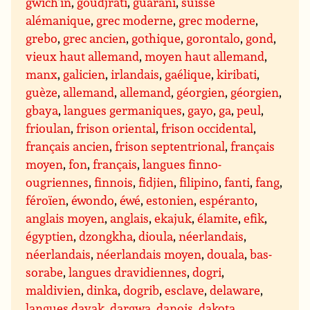
gwich’in
,
goudjrati
,
guarani
,
suisse
alémanique
,
grec moderne
,
grec moderne
,
grebo
,
grec ancien
,
gothique
,
gorontalo
,
gond
,
vieux haut allemand
,
moyen haut allemand
,
manx
,
galicien
,
irlandais
,
gaélique
,
kiribati
,
guèze
,
allemand
,
allemand
,
géorgien
,
géorgien
,
gbaya
,
langues germaniques
,
gayo
,
ga
,
peul
,
frioulan
,
frison oriental
,
frison occidental
,
français ancien
,
frison septentrional
,
français
moyen
,
fon
,
français
,
langues finno-
ougriennes
,
finnois
,
fidjien
,
filipino
,
fanti
,
fang
,
féroïen
,
éwondo
,
éwé
,
estonien
,
espéranto
,
anglais moyen
,
anglais
,
ekajuk
,
élamite
,
efik
,
égyptien
,
dzongkha
,
dioula
,
néerlandais
,
néerlandais
,
néerlandais moyen
,
douala
,
bas-
sorabe
,
langues dravidiennes
,
dogri
,
maldivien
,
dinka
,
dogrib
,
esclave
,
delaware
,
langues dayak
,
dargwa
,
danois
,
dakota
,