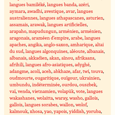
langues bamiléké
,
langues banda
,
azéri
,
aymara
,
awadhi
,
avestique
,
avar
,
langues
australiennes
,
langues athapascanes
,
asturien
,
assamais
,
arawak
,
langues artificielles
,
arapaho
,
mapudungun
,
arménien
,
arménien
,
aragonais
,
araméen d’empire
,
arabe
,
langues
apaches
,
angika
,
anglo-saxon
,
amharique
,
altai
du sud
,
langues algonquines
,
aléoute
,
albanais
,
albanais
,
akkadien
,
akan
,
aïnou
,
afrikaans
,
afrihili
,
langues afro-asiatiques
,
adyghé
,
adangme
,
acoli
,
aceh
,
abkhaze
,
afar
,
twi
,
touva
,
oudmourte
,
ougaritique
,
ouïgour
,
ukrainien
,
umbundu
,
indéterminée
,
ourdou
,
ouszbek
,
vaï
,
venda
,
vietnamien
,
volapük
,
vote
,
langues
wakashanes
,
wolaitta
,
waray
,
washo
,
gallois
,
gallois
,
langues sorabes
,
wallon
,
wolof
,
kalmouk
,
xhosa
,
yao
,
yapois
,
yiddish
,
yoruba
,