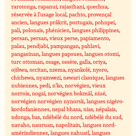
rarotonga
,
rapanui
,
rajasthani
,
quechua
,
réservée à l’usage local
,
pachto
,
provençal
ancien
,
langues prâkrit
,
portugais
,
pohnpei
,
pali
,
polonais
,
phénicien
,
langues philippines
,
persan
,
persan
,
vieux perse
,
papiamento
,
palau
,
pendjabi
,
pampangan
,
pahlavi
,
pangasinan
,
langues papoues
,
langues otomi
,
turc ottoman
,
osage
,
ossète
,
galla
,
oriya
,
ojibwa
,
occitan
,
nzema
,
nyankolé
,
nyoro
,
chichewa
,
nyamwezi
,
newari classique
,
langues
nubiennes
,
pedi
,
n’ko
,
norvégien
,
vieux
norrois
,
nogaï
,
norvégien bokmål
,
niué
,
norvégien norvégien nynorsk
,
langues nigéro-
kordofaniennes
,
nepal bhasa
,
nias
,
népalais
,
ndonga
,
bas
,
ndébélé du nord
,
ndébélé du sud
,
navaho
,
nauruan
,
napolitain
,
langues nord-
amérindiennes
,
langues nahuatl
,
langues