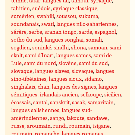
temne
,
tatar
,
langues tai
,
tamoul
,
syriaque
,
tahitien
,
suédois
,
syriaque classique
,
sumérien
,
swahili
,
soussou
,
sukuma
,
soundanais
,
swati
,
langues nilo-sahariennes
,
sérère
,
serbe
,
sranan tongo
,
sarde
,
espagnol
,
sotho du sud
,
langues songhai
,
somali
,
sogdien
,
soninké
,
sindhi
,
shona
,
samoan
,
sami
skolt
,
sami d’Inari
,
langues sames
,
sami de
Lule
,
sami du nord
,
slovène
,
sami du sud
,
slovaque
,
langues slaves
,
slovaque
,
langues
sino-tibétaines
,
langues sioux
,
sidamo
,
singhalais
,
chan
,
langues des signes
,
langues
sémitiques
,
irlandais ancien
,
selkoupe
,
sicilien
,
écossais
,
santal
,
sanskrit
,
sasak
,
samaritain
,
langues salishennes
,
langues sud-
amérindiennes
,
sango
,
iakoute
,
sandawe
,
russe
,
aroumain
,
rundi
,
roumain
,
tsigane
,
roumain
,
romanche
,
langues romanes
,