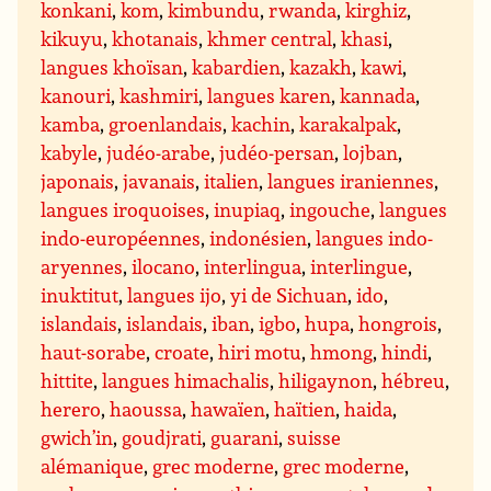
konkani
,
kom
,
kimbundu
,
rwanda
,
kirghiz
,
kikuyu
,
khotanais
,
khmer central
,
khasi
,
langues khoïsan
,
kabardien
,
kazakh
,
kawi
,
kanouri
,
kashmiri
,
langues karen
,
kannada
,
kamba
,
groenlandais
,
kachin
,
karakalpak
,
kabyle
,
judéo-arabe
,
judéo-persan
,
lojban
,
japonais
,
javanais
,
italien
,
langues iraniennes
,
langues iroquoises
,
inupiaq
,
ingouche
,
langues
indo-européennes
,
indonésien
,
langues indo-
aryennes
,
ilocano
,
interlingua
,
interlingue
,
inuktitut
,
langues ijo
,
yi de Sichuan
,
ido
,
islandais
,
islandais
,
iban
,
igbo
,
hupa
,
hongrois
,
haut-sorabe
,
croate
,
hiri motu
,
hmong
,
hindi
,
hittite
,
langues himachalis
,
hiligaynon
,
hébreu
,
herero
,
haoussa
,
hawaïen
,
haïtien
,
haida
,
gwich’in
,
goudjrati
,
guarani
,
suisse
alémanique
,
grec moderne
,
grec moderne
,