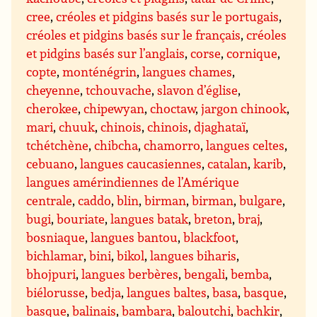
cree
,
créoles et pidgins basés sur le portugais
,
créoles et pidgins basés sur le français
,
créoles
et pidgins basés sur l’anglais
,
corse
,
cornique
,
copte
,
monténégrin
,
langues chames
,
cheyenne
,
tchouvache
,
slavon d’église
,
cherokee
,
chipewyan
,
choctaw
,
jargon chinook
,
mari
,
chuuk
,
chinois
,
chinois
,
djaghataï
,
tchétchène
,
chibcha
,
chamorro
,
langues celtes
,
cebuano
,
langues caucasiennes
,
catalan
,
karib
,
langues amérindiennes de l’Amérique
centrale
,
caddo
,
blin
,
birman
,
birman
,
bulgare
,
bugi
,
bouriate
,
langues batak
,
breton
,
braj
,
bosniaque
,
langues bantou
,
blackfoot
,
bichlamar
,
bini
,
bikol
,
langues biharis
,
bhojpuri
,
langues berbères
,
bengali
,
bemba
,
biélorusse
,
bedja
,
langues baltes
,
basa
,
basque
,
basque
,
balinais
,
bambara
,
baloutchi
,
bachkir
,