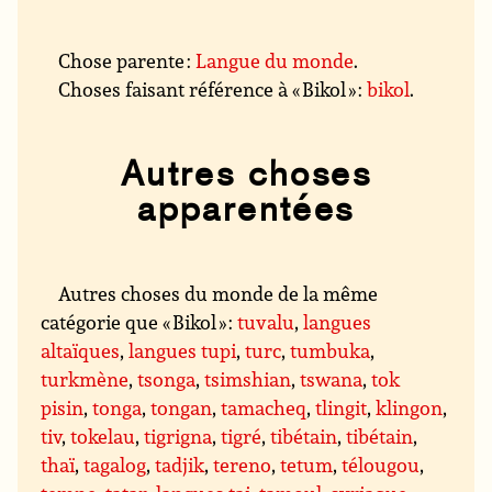
Chose parente :
Langue du monde
.
Choses faisant référence à « Bikol » :
bikol
.
Autres choses
apparentées
Autres choses du monde de la même
catégorie que « Bikol » :
tuvalu
,
langues
altaïques
,
langues tupi
,
turc
,
tumbuka
,
turkmène
,
tsonga
,
tsimshian
,
tswana
,
tok
pisin
,
tonga
,
tongan
,
tamacheq
,
tlingit
,
klingon
,
tiv
,
tokelau
,
tigrigna
,
tigré
,
tibétain
,
tibétain
,
thaï
,
tagalog
,
tadjik
,
tereno
,
tetum
,
télougou
,