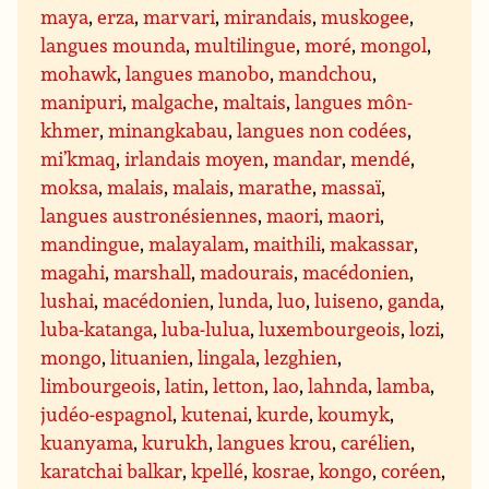
maya
,
erza
,
marvari
,
mirandais
,
muskogee
,
langues mounda
,
multilingue
,
moré
,
mongol
,
mohawk
,
langues manobo
,
mandchou
,
manipuri
,
malgache
,
maltais
,
langues môn-
khmer
,
minangkabau
,
langues non codées
,
mi’kmaq
,
irlandais moyen
,
mandar
,
mendé
,
moksa
,
malais
,
malais
,
marathe
,
massaï
,
langues austronésiennes
,
maori
,
maori
,
mandingue
,
malayalam
,
maithili
,
makassar
,
magahi
,
marshall
,
madourais
,
macédonien
,
lushai
,
macédonien
,
lunda
,
luo
,
luiseno
,
ganda
,
luba-katanga
,
luba-lulua
,
luxembourgeois
,
lozi
,
mongo
,
lituanien
,
lingala
,
lezghien
,
limbourgeois
,
latin
,
letton
,
lao
,
lahnda
,
lamba
,
judéo-espagnol
,
kutenai
,
kurde
,
koumyk
,
kuanyama
,
kurukh
,
langues krou
,
carélien
,
karatchai balkar
,
kpellé
,
kosrae
,
kongo
,
coréen
,