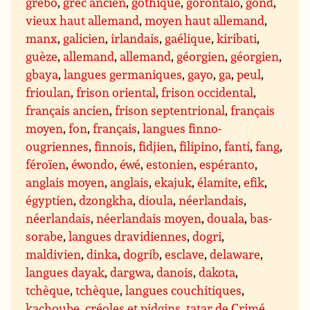
grebo
,
grec ancien
,
gothique
,
gorontalo
,
gond
,
vieux haut allemand
,
moyen haut allemand
,
manx
,
galicien
,
irlandais
,
gaélique
,
kiribati
,
guèze
,
allemand
,
allemand
,
géorgien
,
géorgien
,
gbaya
,
langues germaniques
,
gayo
,
ga
,
peul
,
frioulan
,
frison oriental
,
frison occidental
,
français ancien
,
frison septentrional
,
français
moyen
,
fon
,
français
,
langues finno-
ougriennes
,
finnois
,
fidjien
,
filipino
,
fanti
,
fang
,
féroïen
,
éwondo
,
éwé
,
estonien
,
espéranto
,
anglais moyen
,
anglais
,
ekajuk
,
élamite
,
efik
,
égyptien
,
dzongkha
,
dioula
,
néerlandais
,
néerlandais
,
néerlandais moyen
,
douala
,
bas-
sorabe
,
langues dravidiennes
,
dogri
,
maldivien
,
dinka
,
dogrib
,
esclave
,
delaware
,
langues dayak
,
dargwa
,
danois
,
dakota
,
tchèque
,
tchèque
,
langues couchitiques
,
kachoube
,
créoles et pidgins
,
tatar de Crimé
,