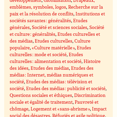
développement
,
Globalisation
,
Drapeaux,
emblèmes, symboles, logos
,
Recherche sur la
paix et la résolution de conflits
,
Institutions et
sociétés savantes : généralités
,
Etudes
générales
,
Société et sciences sociales
,
Société
et culture : généralités
,
Etudes culturelles et
des médias
,
Etudes culturelles
,
Culture
populaire
,
« Culture matérielle »
,
Etudes
culturelles : mode et société
,
Etudes
culturelles : alimentation et société
,
Histoire
des idées
,
Etudes des médias
,
Etudes des
médias : Internet, médias numériques et
société
,
Etudes des médias : télévision et
société
,
Etudes des médias : publicité et société
,
Questions sociales et éthiques
,
Discrimination
sociale et égalité de traitement
,
Pauvreté et
chômage
,
Logement et « sans-abrisme »
,
Impact
social des désastres
,
Réfugiés et asile politique
,