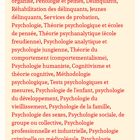
organisé
,
Pénologie et peines
,
Délinquants
,
Réhabilitation des délinquants
,
Jeunes
délinquants
,
Services de probation
,
Psychologie
,
Théorie psychologique et écoles
de pensée
,
Théorie psychanalytique (école
freudienne)
,
Psychologie analytique et
psychologie jungienne
,
Théorie du
comportement (comportementalisme)
,
Psychologie humaniste
,
Cognitivisme et
théorie cognitive
,
Méthodologie
psychologique
,
Tests psychologiques et
mesures
,
Psychologie de l’enfant, psychologie
du développement
,
Psychologie du
vieillissement
,
Psychologie de la famille
,
Psychologie des sexes
,
Psychologie sociale, de
groupe ou collective
,
Psychologie
professionnelle et industrielle
,
Psychologie
criminelle ou médicolégale
,
Psychologie