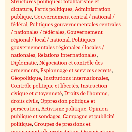
Structures politiques : totalitarisme et
dictature
,
Partis politiques
,
Administration
publique
,
Gouvernement central / national /
fédéral
,
Politiques gouvernementales centrales
/ nationales / fédérales
,
Gouvernement
régional / local / national
,
Politiques
gouvernementales régionales / locales /
nationales
,
Relations internationales
,
Diplomatie
,
Négociation et contrôle des
armements
,
Espionnage et services secrets
,
Géopolitique
,
Institutions internationales
,
Contrôle politique et libertés
,
Instruction
civique et citoyenneté
,
Droits de l’homme,
droits civils
,
Oppression politique et
persécution
,
Activisme politique
,
Opinion
publique et sondages
,
Campagne et publicité
politique
,
Groupes de pressions et
mouvements de protestation
,
Organisations