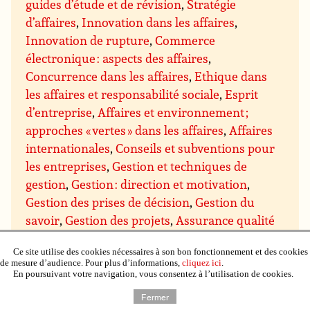
guides d’étude et de révision
,
Stratégie
d’affaires
,
Innovation dans les affaires
,
Innovation de rupture
,
Commerce
électronique : aspects des affaires
,
Concurrence dans les affaires
,
Ethique dans
les affaires et responsabilité sociale
,
Esprit
d’entreprise
,
Affaires et environnement ;
approches « vertes » dans les affaires
,
Affaires
internationales
,
Conseils et subventions pour
les entreprises
,
Gestion et techniques de
gestion
,
Gestion : direction et motivation
,
Gestion des prises de décision
,
Gestion du
savoir
,
Gestion des projets
,
Assurance qualité
et qualité totale
,
Gestion du temps
,
Gestion de
Ce site utilise des cookies nécessaires à son bon fonctionnement et des cookies
domaines particuliers
,
Gestion budgétaire et
de mesure d’audience. Pour plus d’informations,
cliquez ici
.
financière
,
Gestion du personnel et des
En poursuivant votre navigation, vous consentez à l’utilisation de cookies.
ressources humaines
,
Gestion de l’immobilier,
Fermer