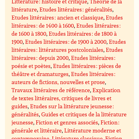
Littérature : histoire et critique
,
Théorie de la
littérature
,
Etudes littéraires : généralités
,
Etudes littéraires : ancien et classique
,
Etudes
littéraires : de 1400 à 1600
,
Etudes littéraires :
de 1600 à 1800
,
Etudes littéraires : de 1800 à
1900
,
Etudes littéraires : de 1900 à 2000
,
Etudes
littéraires : littératures postcoloniales
,
Etudes
littéraires : depuis 2000
,
Etudes littéraires :
poésie et poètes
,
Etudes littéraires : pièces de
théâtre et dramaturges
,
Etudes littéraires :
auteurs de fictions, nouvelles et prose
,
Travaux littéraires de référence
,
Explication
de textes littéraires, critiques de livres et
guides
,
Etudes sur la littérature jeunesse :
généralités
,
Guides et critiques de la littérature
jeunesse
,
Fiction et genres associés
,
Fiction :
générale et littéraire
,
Littérature moderne et
contemporaine
,
Littérature classique
,
Fiction