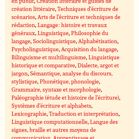
en public
,
Création littéraire et guides de
création littéraire
,
Techniques d’écriture de
scénarios
,
Arts de l’écriture et techniques de
rédaction
,
Langage : histoire et travaux
généraux
,
Linguistique
,
Philosophie du
langage
,
Sociolinguistique
,
Alphabétisation
,
Psycholinguistique
,
Acquisition du langage
,
Bilinguisme et multilinguisme
,
Linguistique
historique et comparative
,
Dialecte, argot et
jargon
,
Sémantique, analyse du discours,
stylistique
,
Phonétique, phonologie
,
Grammaire, syntaxe et morphologie
,
Paléographie (étude et histoire de l’écriture)
,
Systèmes d’écriture et alphabets
,
Lexicographie
,
Traduction et interprétation
,
Linguistique computationnelle
,
Langue des
signes, braille et autres moyens de
communication
,
Apprentissage et