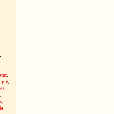
a
,
,
atar
,
ique
,
ues
,
hi
,
de