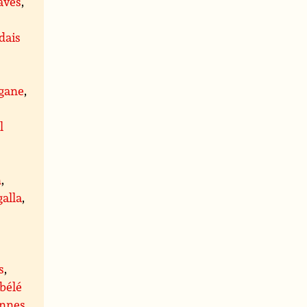
aves
,
dais
igane
,
l
n
,
galla
,
s
,
bélé
ennes
,