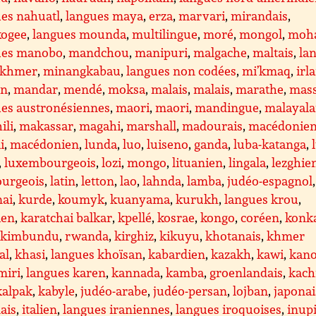
es nahuatl
,
langues maya
,
erza
,
marvari
,
mirandais
,
ogee
,
langues mounda
,
multilingue
,
moré
,
mongol
,
moh
ues manobo
,
mandchou
,
manipuri
,
malgache
,
maltais
,
la
khmer
,
minangkabau
,
langues non codées
,
mi’kmaq
,
irl
en
,
mandar
,
mendé
,
moksa
,
malais
,
malais
,
marathe
,
mass
ues austronésiennes
,
maori
,
maori
,
mandingue
,
malayal
ili
,
makassar
,
magahi
,
marshall
,
madourais
,
macédonie
i
,
macédonien
,
lunda
,
luo
,
luiseno
,
ganda
,
luba-katanga
,
,
luxembourgeois
,
lozi
,
mongo
,
lituanien
,
lingala
,
lezghie
ourgeois
,
latin
,
letton
,
lao
,
lahnda
,
lamba
,
judéo-espagnol
,
nai
,
kurde
,
koumyk
,
kuanyama
,
kurukh
,
langues krou
,
ien
,
karatchai balkar
,
kpellé
,
kosrae
,
kongo
,
coréen
,
konk
,
kimbundu
,
rwanda
,
kirghiz
,
kikuyu
,
khotanais
,
khmer
al
,
khasi
,
langues khoïsan
,
kabardien
,
kazakh
,
kawi
,
kano
miri
,
langues karen
,
kannada
,
kamba
,
groenlandais
,
kach
kalpak
,
kabyle
,
judéo-arabe
,
judéo-persan
,
lojban
,
japonai
ais
,
italien
,
langues iraniennes
,
langues iroquoises
,
inup