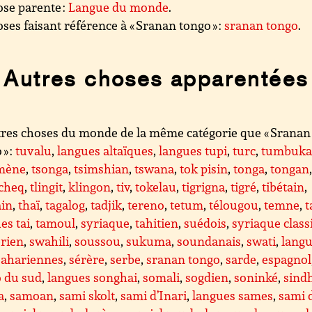
se parente :
Langue du monde
.
ses faisant référence à « Sranan tongo » :
sranan tongo
.
Autres choses apparentées
res choses du monde de la même catégorie que « Sranan
 » :
tuvalu
,
langues altaïques
,
langues tupi
,
turc
,
tumbuk
mène
,
tsonga
,
tsimshian
,
tswana
,
tok pisin
,
tonga
,
tongan
cheq
,
tlingit
,
klingon
,
tiv
,
tokelau
,
tigrigna
,
tigré
,
tibétain
,
ain
,
thaï
,
tagalog
,
tadjik
,
tereno
,
tetum
,
télougou
,
temne
,
t
es tai
,
tamoul
,
syriaque
,
tahitien
,
suédois
,
syriaque class
rien
,
swahili
,
soussou
,
sukuma
,
soundanais
,
swati
,
lang
sahariennes
,
sérère
,
serbe
,
sranan tongo
,
sarde
,
espagnol
o du sud
,
langues songhai
,
somali
,
sogdien
,
soninké
,
sind
a
,
samoan
,
sami skolt
,
sami d’Inari
,
langues sames
,
sami 