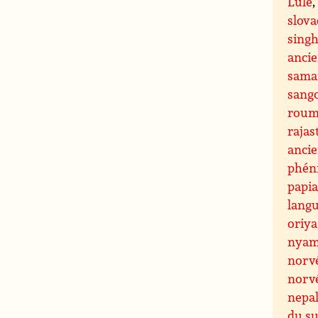
Lule
slov
singh
anci
sama
sang
roum
rajas
anci
phén
papi
lang
oriya
nyam
norv
norv
nepa
du s