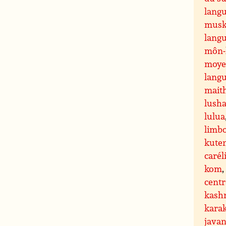
langu
musk
lang
môn-
moy
lang
maith
lusha
lulua
limb
kute
carél
kom
centr
kash
kara
javan