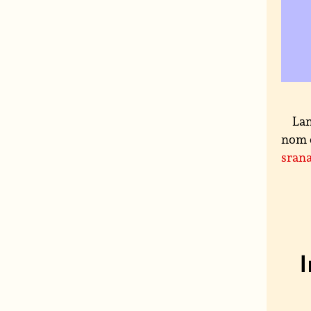
Lan
nom 
sran