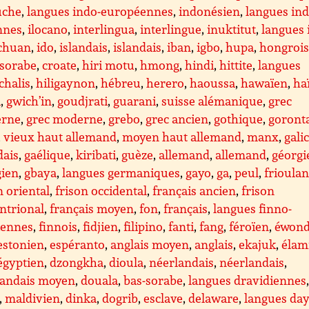
uche
,
langues indo-européennes
,
indonésien
,
langues ind
nnes
,
ilocano
,
interlingua
,
interlingue
,
inuktitut
,
langues 
ichuan
,
ido
,
islandais
,
islandais
,
iban
,
igbo
,
hupa
,
hongroi
-sorabe
,
croate
,
hiri motu
,
hmong
,
hindi
,
hittite
,
langues
chalis
,
hiligaynon
,
hébreu
,
herero
,
haoussa
,
hawaïen
,
ha
a
,
gwich’in
,
goudjrati
,
guarani
,
suisse alémanique
,
grec
rne
,
grec moderne
,
grebo
,
grec ancien
,
gothique
,
goront
,
vieux haut allemand
,
moyen haut allemand
,
manx
,
gali
dais
,
gaélique
,
kiribati
,
guèze
,
allemand
,
allemand
,
géorgi
gien
,
gbaya
,
langues germaniques
,
gayo
,
ga
,
peul
,
frioula
n oriental
,
frison occidental
,
français ancien
,
frison
ntrional
,
français moyen
,
fon
,
français
,
langues finno-
iennes
,
finnois
,
fidjien
,
filipino
,
fanti
,
fang
,
féroïen
,
éwon
estonien
,
espéranto
,
anglais moyen
,
anglais
,
ekajuk
,
élam
égyptien
,
dzongkha
,
dioula
,
néerlandais
,
néerlandais
,
landais moyen
,
douala
,
bas-sorabe
,
langues dravidiennes
,
maldivien
,
dinka
,
dogrib
,
esclave
,
delaware
,
langues da