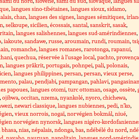
,
sami du nord
,
slovène
,
sami du sud
,
slovaque
,
langues sl
aque
,
langues sino-tibétaines
,
langues sioux
,
sidamo
,
alais
,
chan
,
langues des signes
,
langues sémitiques
,
irlan
en
,
selkoupe
,
sicilien
,
écossais
,
santal
,
sanskrit
,
sasak
,
ritain
,
langues salishennes
,
langues sud-amérindiennes
,
o
,
iakoute
,
sandawe
,
russe
,
aroumain
,
rundi
,
roumain
,
ts
ain
,
romanche
,
langues romanes
,
rarotonga
,
rapanui
,
thani
,
quechua
,
réservée à l’usage local
,
pachto
,
provença
en
,
langues prâkrit
,
portugais
,
pohnpei
,
pali
,
polonais
,
icien
,
langues philippines
,
persan
,
persan
,
vieux perse
,
amento
,
palau
,
pendjabi
,
pampangan
,
pahlavi
,
pangasina
ues papoues
,
langues otomi
,
turc ottoman
,
osage
,
ossète
,
,
ojibwa
,
occitan
,
nzema
,
nyankolé
,
nyoro
,
chichewa
,
wezi
,
newari classique
,
langues nubiennes
,
pedi
,
n’ko
,
égien
,
vieux norrois
,
nogaï
,
norvégien bokmål
,
niué
,
égien norvégien nynorsk
,
langues nigéro-kordofanienne
l bhasa
,
nias
,
népalais
,
ndonga
,
bas
,
ndébélé du nord
,
ndé
ud
,
navaho
,
nauruan
,
napolitain
,
langues nord-amérindi