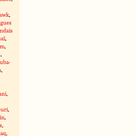
awk
,
ngues
andais
aï
,
am
,
n
,
luba-
n
,
ani
,
uri
,
in
,
s
,
iaq
,