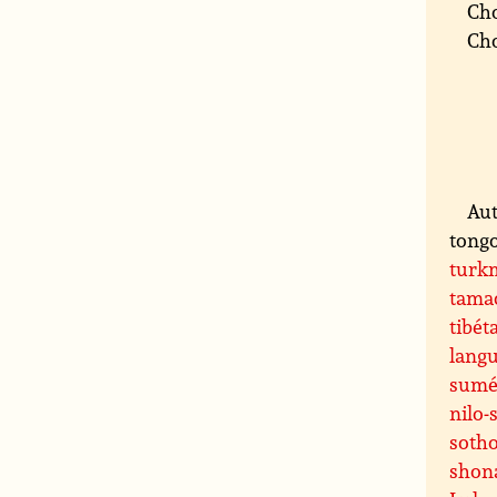
Cho
Cho
Aut
tongo
turk
tama
tibét
langu
sumé
nilo-
soth
shon