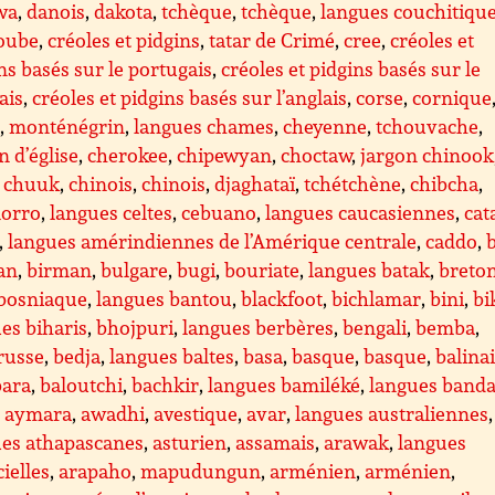
wa
,
danois
,
dakota
,
tchèque
,
tchèque
,
langues couchitiqu
oube
,
créoles et pidgins
,
tatar de Crimé
,
cree
,
créoles et
ns basés sur le portugais
,
créoles et pidgins basés sur le
ais
,
créoles et pidgins basés sur l’anglais
,
corse
,
cornique
e
,
monténégrin
,
langues chames
,
cheyenne
,
tchouvache
,
n d’église
,
cherokee
,
chipewyan
,
choctaw
,
jargon chinook
,
chuuk
,
chinois
,
chinois
,
djaghataï
,
tchétchène
,
chibcha
,
orro
,
langues celtes
,
cebuano
,
langues caucasiennes
,
cat
,
langues amérindiennes de l’Amérique centrale
,
caddo
,
an
,
birman
,
bulgare
,
bugi
,
bouriate
,
langues batak
,
breto
bosniaque
,
langues bantou
,
blackfoot
,
bichlamar
,
bini
,
bi
es biharis
,
bhojpuri
,
langues berbères
,
bengali
,
bemba
,
russe
,
bedja
,
langues baltes
,
basa
,
basque
,
basque
,
balina
ara
,
baloutchi
,
bachkir
,
langues bamiléké
,
langues band
,
aymara
,
awadhi
,
avestique
,
avar
,
langues australiennes
,
ues athapascanes
,
asturien
,
assamais
,
arawak
,
langues
cielles
,
arapaho
,
mapudungun
,
arménien
,
arménien
,