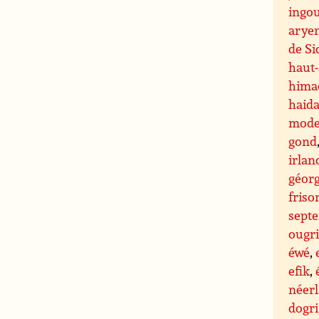
ingo
arye
de S
haut
hima
haid
mode
gond
irlan
géor
friso
septe
ougr
éwé
,
efik
,
néer
dogri