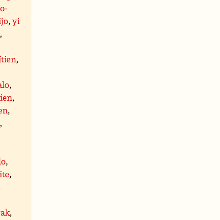
o-
ijo
,
yi
s
,
ïtien
,
alo
,
cien
,
en
,
n
,
do
,
ite
,
,
yak
,