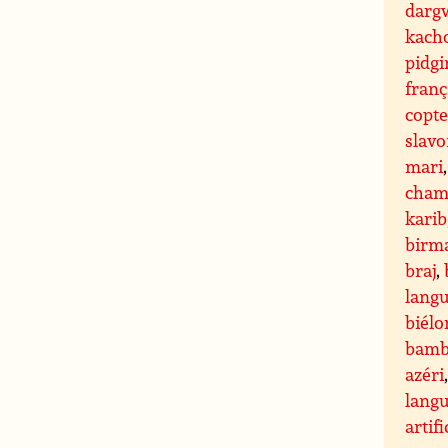
darg
kach
pidgi
franç
copt
slavo
mari
cham
karib
birm
braj
,
langu
biélo
bamb
azéri
lang
artifi