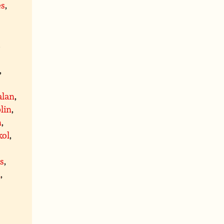
es
,
,
,
alan
,
blin
,
n
,
kol
,
is
,
a
,