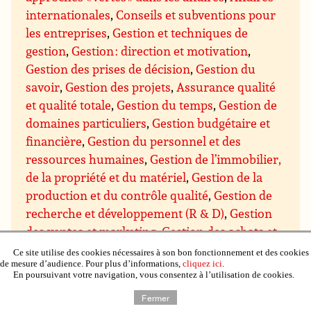
internationales
,
Conseils et subventions pour
les entreprises
,
Gestion et techniques de
gestion
,
Gestion : direction et motivation
,
Gestion des prises de décision
,
Gestion du
savoir
,
Gestion des projets
,
Assurance qualité
et qualité totale
,
Gestion du temps
,
Gestion de
domaines particuliers
,
Gestion budgétaire et
financière
,
Gestion du personnel et des
ressources humaines
,
Gestion de l’immobilier,
de la propriété et du matériel
,
Gestion de la
production et du contrôle qualité
,
Gestion de
recherche et développement (R & D)
,
Gestion
des ventes et marketing
,
Gestion des achats et
des approvisionnements
,
Gestion de la
Ce site utilise des cookies nécessaires à son bon fonctionnement et des cookies
de mesure d’audience. Pour plus d’informations,
cliquez ici
.
distribution et de la logistique
,
Négociation
En poursuivant votre navigation, vous consentez à l’utilisation de cookies.
commerciale
,
Communication et présentation
Fermer
des entreprises
,
Mathématiques et système