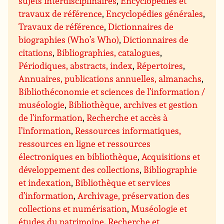
sujets interdisciplinaires
,
Encyclopédies et
travaux de référence
,
Encyclopédies générales
,
Travaux de référence
,
Dictionnaires de
biographies (Who’s Who)
,
Dictionnaires de
citations
,
Bibliographies, catalogues
,
Périodiques, abstracts, index
,
Répertoires
,
Annuaires, publications annuelles, almanachs
,
Bibliothéconomie et sciences de l’information /
muséologie
,
Bibliothèque, archives et gestion
de l’information
,
Recherche et accès à
l’information
,
Ressources informatiques,
ressources en ligne et ressources
électroniques en bibliothèque
,
Acquisitions et
développement des collections
,
Bibliographie
et indexation
,
Bibliothèque et services
d’information
,
Archivage, préservation des
collections et numérisation
,
Muséologie et
études du patrimoine
,
Recherche et