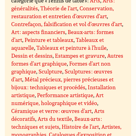
catégorie que « Tennis de table » :
Arts
,
Arts :
généralités
,
Théorie de l’art
,
Conservation,
restauration et entretien d’œuvres d’art
,
Contrefaçon, falsification et vol d’œuvres d’art
,
Art : aspects financiers
,
Beaux-arts : formes
d’art
,
Peinture et tableaux
,
Tableaux et
aquarelle
,
Tableaux et peinture à l’huile
,
Dessin et dessins
,
Estampes et gravure
,
Autres
formes d’art graphique
,
Formes d’art non
graphique
,
Sculpture
,
Sculptures : œuvres
d’art
,
Métal précieux, pierres précieuses et
bijoux : techniques et procédés
,
Installation
artistique
,
Performance artistique
,
Art
numérique, holographique et vidéo
,
Céramique et verre : œuvres d’art
,
Arts
décoratifs
,
Arts du textile
,
Beaux-arts :
techniques et sujets
,
Histoire de l’art
,
Artistes,
monographies
,
Catalogues d’exposition et