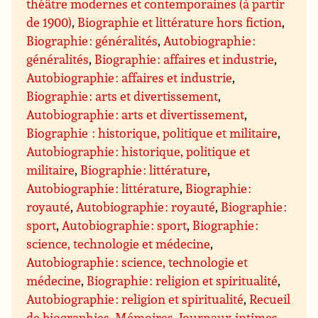
théâtre modernes et contemporaines (à partir
de 1900)
,
Biographie et littérature hors fiction
,
Biographie : généralités
,
Autobiographie :
généralités
,
Biographie : affaires et industrie
,
Autobiographie : affaires et industrie
,
Biographie : arts et divertissement
,
Autobiographie : arts et divertissement
,
Biographie : historique, politique et militaire
,
Autobiographie : historique, politique et
militaire
,
Biographie : littérature
,
Autobiographie : littérature
,
Biographie :
royauté
,
Autobiographie : royauté
,
Biographie :
sport
,
Autobiographie : sport
,
Biographie :
science, technologie et médecine
,
Autobiographie : science, technologie et
médecine
,
Biographie : religion et spiritualité
,
Autobiographie : religion et spiritualité
,
Recueil
de biographies
,
Mémoires
,
Journaux intimes,