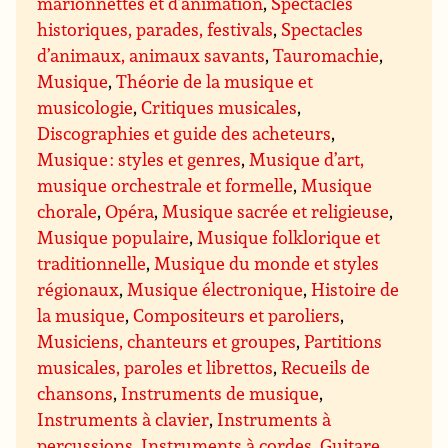
marionnettes et d’animation
,
Spectacles
historiques, parades, festivals
,
Spectacles
d’animaux, animaux savants
,
Tauromachie
,
Musique
,
Théorie de la musique et
musicologie
,
Critiques musicales
,
Discographies et guide des acheteurs
,
Musique : styles et genres
,
Musique d’art,
musique orchestrale et formelle
,
Musique
chorale
,
Opéra
,
Musique sacrée et religieuse
,
Musique populaire
,
Musique folklorique et
traditionnelle
,
Musique du monde et styles
régionaux
,
Musique électronique
,
Histoire de
la musique
,
Compositeurs et paroliers
,
Musiciens, chanteurs et groupes
,
Partitions
musicales, paroles et librettos
,
Recueils de
chansons
,
Instruments de musique
,
Instruments à clavier
,
Instruments à
percussions
,
Instruments à cordes
,
Guitare
,