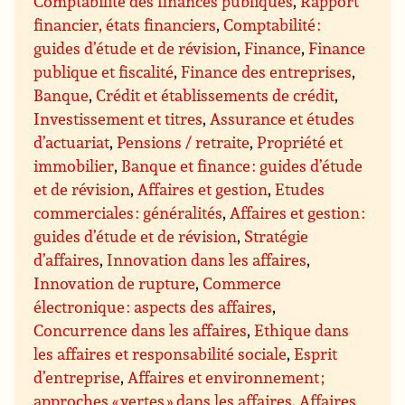
Comptabilité des finances publiques
,
Rapport
financier, états financiers
,
Comptabilité :
guides d’étude et de révision
,
Finance
,
Finance
publique et fiscalité
,
Finance des entreprises
,
Banque
,
Crédit et établissements de crédit
,
Investissement et titres
,
Assurance et études
d’actuariat
,
Pensions / retraite
,
Propriété et
immobilier
,
Banque et finance : guides d’étude
et de révision
,
Affaires et gestion
,
Etudes
commerciales : généralités
,
Affaires et gestion :
guides d’étude et de révision
,
Stratégie
d’affaires
,
Innovation dans les affaires
,
Innovation de rupture
,
Commerce
électronique : aspects des affaires
,
Concurrence dans les affaires
,
Ethique dans
les affaires et responsabilité sociale
,
Esprit
d’entreprise
,
Affaires et environnement ;
approches « vertes » dans les affaires
,
Affaires