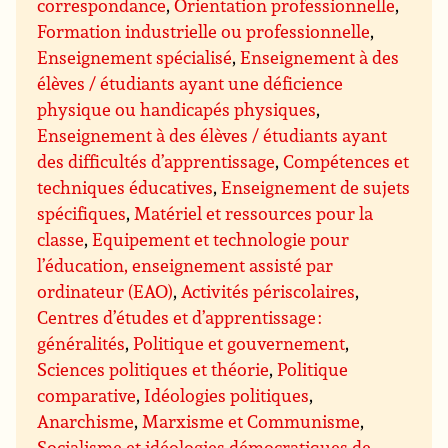
correspondance
,
Orientation professionnelle
,
Formation industrielle ou professionnelle
,
Enseignement spécialisé
,
Enseignement à des
élèves / étudiants ayant une déficience
physique ou handicapés physiques
,
Enseignement à des élèves / étudiants ayant
des difficultés d’apprentissage
,
Compétences et
techniques éducatives
,
Enseignement de sujets
spécifiques
,
Matériel et ressources pour la
classe
,
Equipement et technologie pour
l’éducation, enseignement assisté par
ordinateur (EAO)
,
Activités périscolaires
,
Centres d’études et d’apprentissage :
généralités
,
Politique et gouvernement
,
Sciences politiques et théorie
,
Politique
comparative
,
Idéologies politiques
,
Anarchisme
,
Marxisme et Communisme
,
Socialisme et idéologies démocratiques de