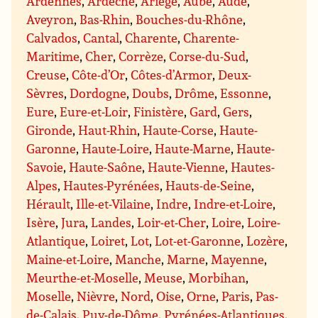
Ardennes
,
Ardèche
,
Ariège
,
Aube
,
Aude
,
Aveyron
,
Bas-Rhin
,
Bouches-du-Rhône
,
Calvados
,
Cantal
,
Charente
,
Charente-
Maritime
,
Cher
,
Corrèze
,
Corse-du-Sud
,
Creuse
,
Côte-d’Or
,
Côtes-d’Armor
,
Deux-
Sèvres
,
Dordogne
,
Doubs
,
Drôme
,
Essonne
,
Eure
,
Eure-et-Loir
,
Finistère
,
Gard
,
Gers
,
Gironde
,
Haut-Rhin
,
Haute-Corse
,
Haute-
Garonne
,
Haute-Loire
,
Haute-Marne
,
Haute-
Savoie
,
Haute-Saône
,
Haute-Vienne
,
Hautes-
Alpes
,
Hautes-Pyrénées
,
Hauts-de-Seine
,
Hérault
,
Ille-et-Vilaine
,
Indre
,
Indre-et-Loire
,
Isère
,
Jura
,
Landes
,
Loir-et-Cher
,
Loire
,
Loire-
Atlantique
,
Loiret
,
Lot
,
Lot-et-Garonne
,
Lozère
,
Maine-et-Loire
,
Manche
,
Marne
,
Mayenne
,
Meurthe-et-Moselle
,
Meuse
,
Morbihan
,
Moselle
,
Nièvre
,
Nord
,
Oise
,
Orne
,
Paris
,
Pas-
de-Calais
,
Puy-de-Dôme
,
Pyrénées-Atlantiques
,