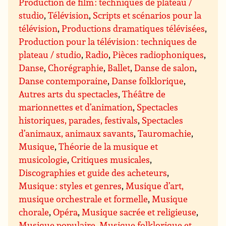
Production de film : techniques de plateau /
studio
,
Télévision
,
Scripts et scénarios pour la
télévision
,
Productions dramatiques télévisées
,
Production pour la télévision : techniques de
plateau / studio
,
Radio
,
Pièces radiophoniques
,
Danse
,
Chorégraphie
,
Ballet
,
Danse de salon
,
Danse contemporaine
,
Danse folklorique
,
Autres arts du spectacles
,
Théâtre de
marionnettes et d’animation
,
Spectacles
historiques, parades, festivals
,
Spectacles
d’animaux, animaux savants
,
Tauromachie
,
Musique
,
Théorie de la musique et
musicologie
,
Critiques musicales
,
Discographies et guide des acheteurs
,
Musique : styles et genres
,
Musique d’art,
musique orchestrale et formelle
,
Musique
chorale
,
Opéra
,
Musique sacrée et religieuse
,
Musique populaire
,
Musique folklorique et