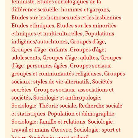
féministe
,
Etudes sociologiques de la
différence sexuelle : hommes et garçons
,
Etudes sur les homosexuels et les lesbiennes
,
Etudes ethniques
,
Etudes sur les minorités
ethniques et multiculturelles
,
Populations
indigènes/autochtones
,
Groupes d’âge
,
Groupes d’âge : enfants
,
Groupes d’âge :
adolescents
,
Groupes d’âge : adultes
,
Groupes
d’âge : personnes âgées
,
Groupes sociaux :
groupes et communautés religieuses
,
Groupes
sociaux : styles de vie alternatifs
,
Sociétés
secrètes
,
Groupes sociaux : associations et
sociétés
,
Sociologie et anthropologie
,
Sociologie
,
Théorie sociale
,
Recherche sociale
et statistiques
,
Population et démographie
,
Sociologie : famille et relations
,
Sociologie :
travail et mains d’œuvre
,
Sociologie : sport et
loisirs
,
Sociologie : mort et deuil
,