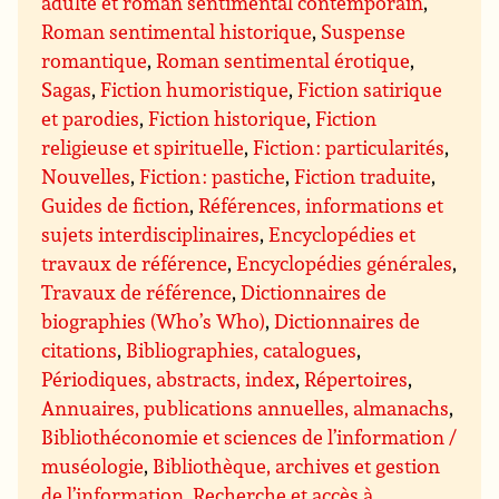
adulte et roman sentimental contemporain
,
Roman sentimental historique
,
Suspense
romantique
,
Roman sentimental érotique
,
Sagas
,
Fiction humoristique
,
Fiction satirique
et parodies
,
Fiction historique
,
Fiction
religieuse et spirituelle
,
Fiction : particularités
,
Nouvelles
,
Fiction : pastiche
,
Fiction traduite
,
Guides de fiction
,
Références, informations et
sujets interdisciplinaires
,
Encyclopédies et
travaux de référence
,
Encyclopédies générales
,
Travaux de référence
,
Dictionnaires de
biographies (Who’s Who)
,
Dictionnaires de
citations
,
Bibliographies, catalogues
,
Périodiques, abstracts, index
,
Répertoires
,
Annuaires, publications annuelles, almanachs
,
Bibliothéconomie et sciences de l’information /
muséologie
,
Bibliothèque, archives et gestion
de l’information
,
Recherche et accès à