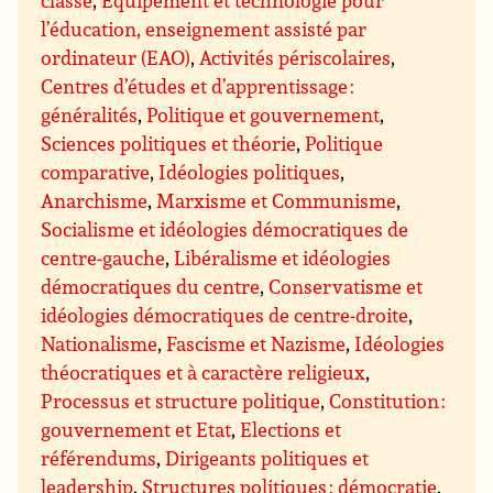
classe
,
Equipement et technologie pour
l’éducation, enseignement assisté par
ordinateur (EAO)
,
Activités périscolaires
,
Centres d’études et d’apprentissage :
généralités
,
Politique et gouvernement
,
Sciences politiques et théorie
,
Politique
comparative
,
Idéologies politiques
,
Anarchisme
,
Marxisme et Communisme
,
Socialisme et idéologies démocratiques de
centre-gauche
,
Libéralisme et idéologies
démocratiques du centre
,
Conservatisme et
idéologies démocratiques de centre-droite
,
Nationalisme
,
Fascisme et Nazisme
,
Idéologies
théocratiques et à caractère religieux
,
Processus et structure politique
,
Constitution :
gouvernement et Etat
,
Elections et
référendums
,
Dirigeants politiques et
leadership
,
Structures politiques : démocratie
,