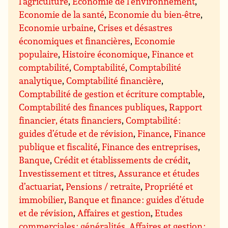
l’agriculture
,
Economie de l’environnement
,
Economie de la santé
,
Economie du bien-être
,
Economie urbaine
,
Crises et désastres
économiques et financières
,
Economie
populaire
,
Histoire économique
,
Finance et
comptabilité
,
Comptabilité
,
Comptabilité
analytique
,
Comptabilité financière
,
Comptabilité de gestion et écriture comptable
,
Comptabilité des finances publiques
,
Rapport
financier, états financiers
,
Comptabilité :
guides d’étude et de révision
,
Finance
,
Finance
publique et fiscalité
,
Finance des entreprises
,
Banque
,
Crédit et établissements de crédit
,
Investissement et titres
,
Assurance et études
d’actuariat
,
Pensions / retraite
,
Propriété et
immobilier
,
Banque et finance : guides d’étude
et de révision
,
Affaires et gestion
,
Etudes
commerciales : généralités
,
Affaires et gestion :