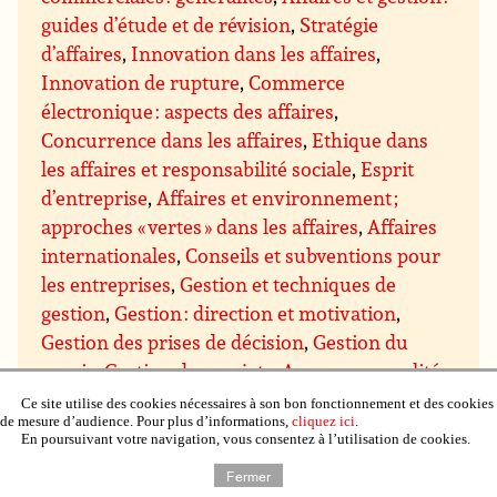
guides d’étude et de révision
,
Stratégie
d’affaires
,
Innovation dans les affaires
,
Innovation de rupture
,
Commerce
électronique : aspects des affaires
,
Concurrence dans les affaires
,
Ethique dans
les affaires et responsabilité sociale
,
Esprit
d’entreprise
,
Affaires et environnement ;
approches « vertes » dans les affaires
,
Affaires
internationales
,
Conseils et subventions pour
les entreprises
,
Gestion et techniques de
gestion
,
Gestion : direction et motivation
,
Gestion des prises de décision
,
Gestion du
savoir
,
Gestion des projets
,
Assurance qualité
et qualité totale
,
Gestion du temps
,
Gestion de
Ce site utilise des cookies nécessaires à son bon fonctionnement et des cookies
de mesure d’audience. Pour plus d’informations,
cliquez ici
.
domaines particuliers
,
Gestion budgétaire et
En poursuivant votre navigation, vous consentez à l’utilisation de cookies.
financière
,
Gestion du personnel et des
Fermer
ressources humaines
,
Gestion de l’immobilier,