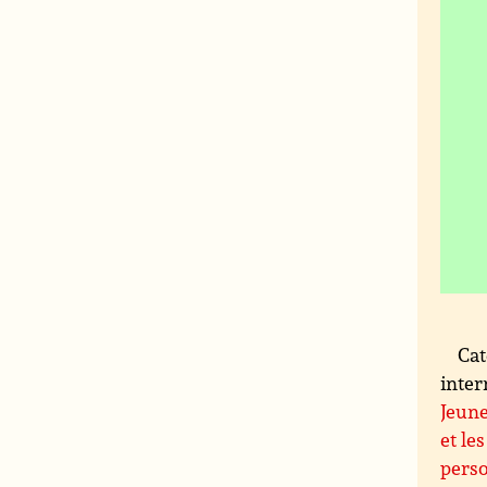
Cat
inter
Jeune
et le
perso