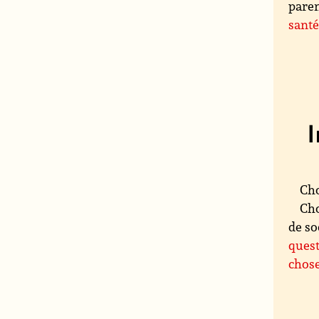
paren
sant
Cho
Cho
de so
quest
chose