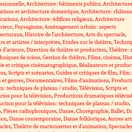
ssionnelle
,
Architecture : bâtiments publics
,
Architecture
ations et architecture domestique
,
Architecture : château
fications
,
Architecture : édifices religieux
,
Architecture
érieur
,
Paysagisme
,
Aménagement urbain : aspects
tecturaux
,
Histoire de l’architecture
,
Arts du spectacle
,
rs et artistes / interprètes
,
Etudes sur le théâtre
,
Techni
u d’acteurs
,
Direction de théâtre et production
,
Théâtre : 
chniques de scène
,
Gestion de théâtre
,
Films, cinéma
,
Hist
ie et critique cinématographique
,
Réalisateurs et produc
lms
,
Scripts et scénarios
,
Guides et critiques de film
,
Film :
s et genres
,
Documentaires
,
Films d’animations
,
Product
lm : techniques de plateau / studio
,
Télévision
,
Scripts et
rios pour la télévision
,
Productions dramatiques télévis
ction pour la télévision : techniques de plateau / studio
,
o
,
Pièces radiophoniques
,
Danse
,
Chorégraphie
,
Ballet
,
D
lon
,
Danse contemporaine
,
Danse folklorique
,
Autres art
acles
,
Théâtre de marionnettes et d’animation
,
Spectacle