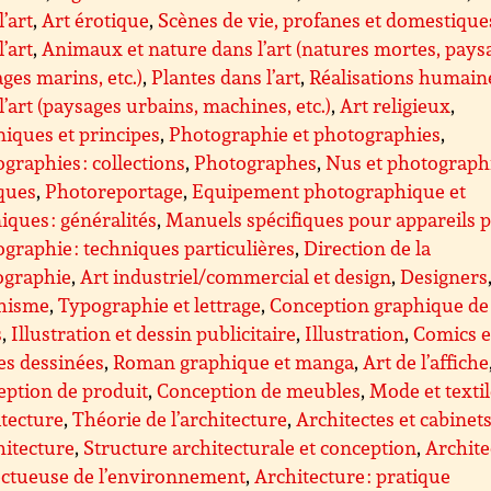
l’art
,
Art érotique
,
Scènes de vie, profanes et domestique
l’art
,
Animaux et nature dans l’art (natures mortes, pays
ges marins, etc.)
,
Plantes dans l’art
,
Réalisations humain
l’art (paysages urbains, machines, etc.)
,
Art religieux
,
iques et principes
,
Photographie et photographies
,
graphies : collections
,
Photographes
,
Nus et photograph
ques
,
Photoreportage
,
Equipement photographique et
iques : généralités
,
Manuels spécifiques pour appareils 
graphie : techniques particulières
,
Direction de la
ographie
,
Art industriel/commercial et design
,
Designers
hisme
,
Typographie et lettrage
,
Conception graphique de
s
,
Illustration et dessin publicitaire
,
Illustration
,
Comics e
es dessinées
,
Roman graphique et manga
,
Art de l’affiche
ption de produit
,
Conception de meubles
,
Mode et texti
tecture
,
Théorie de l’architecture
,
Architectes et cabinet
hitecture
,
Structure architecturale et conception
,
Archite
ectueuse de l’environnement
,
Architecture : pratique