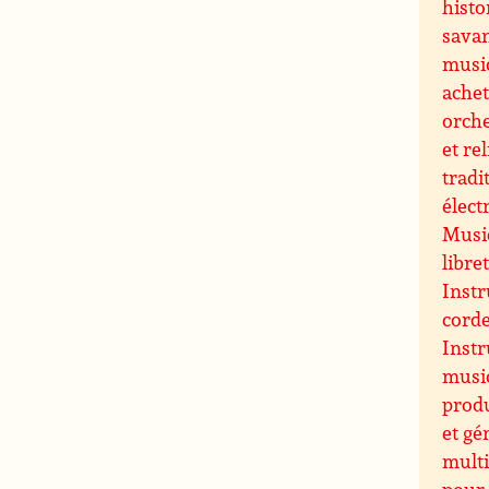
histo
sava
musi
ache
orche
et re
tradi
élect
Music
libre
Instr
cord
Inst
music
prod
et gé
multi
pour 