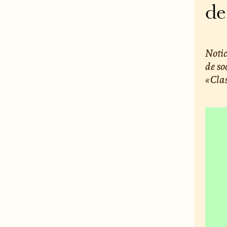
de
Notic
de so
« Cla