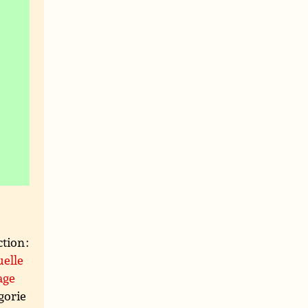
tion :
uelle
age
égorie