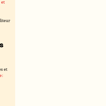
 et
iteur
s
es et
 :