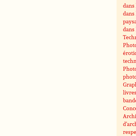
dans 
dans 
paysa
dans 
Techn
Photo
éroti
techn
Photo
phot
Grap
livre
band
Conce
Archi
d’arc
resp