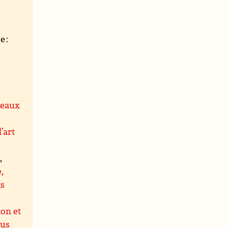
 :
leaux
’art
s
,
,
ts
ion et
us