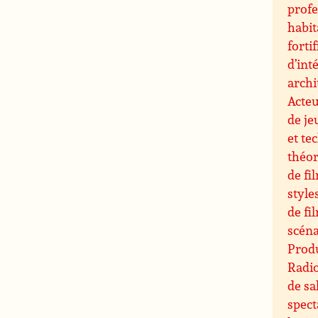
profe
habit
forti
d’int
archi
Acteu
de je
et te
théor
de fi
style
de fi
scéna
Produ
Radi
de sa
spect