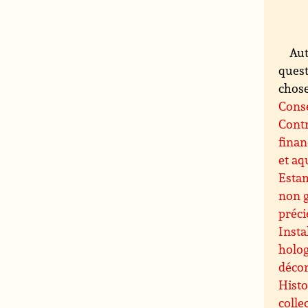
Aut
quest
choses
Conse
Contr
finan
et aq
Esta
non 
préci
Insta
holog
décor
Histo
colle