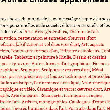
res choses du monde de la même catégorie que « Jeunesse
ions personnelles et de société : éducation sexuelle et les
 de la vie » :
Arts
,
Arts : généralités
,
Théorie de l’art
,
rvation, restauration et entretien d’œuvres d’art
,
efaçon, falsification et vol d’œuvres d’art
,
Art : aspects
ciers
,
Beaux-arts : formes d’art
,
Peinture et tableaux
,
Tab
uarelle
,
Tableaux et peinture à l’huile
,
Dessin et dessins
,
mpes et gravure
,
Autres formes d’art graphique
,
Formes d
graphique
,
Sculpture
,
Sculptures : œuvres d’art
,
Métal
eux, pierres précieuses et bijoux : techniques et procédé
llation artistique
,
Performance artistique
,
Art numérique
raphique et vidéo
,
Céramique et verre : œuvres d’art
,
Ar
atifs
,
Arts du textile
,
Beaux-arts : techniques et sujets
,
ire de l’art
,
Artistes, monographies
,
Catalogues d’exposit
ctions
,
Figures humaines dans l’art
,
Portraits dans l’art
,
N