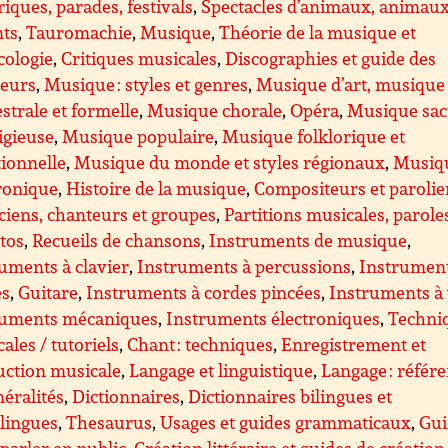
riques, parades, festivals
,
Spectacles d’animaux, animau
nts
,
Tauromachie
,
Musique
,
Théorie de la musique et
cologie
,
Critiques musicales
,
Discographies et guide des
teurs
,
Musique : styles et genres
,
Musique d’art, musique
strale et formelle
,
Musique chorale
,
Opéra
,
Musique sac
ligieuse
,
Musique populaire
,
Musique folklorique et
tionnelle
,
Musique du monde et styles régionaux
,
Musiq
ronique
,
Histoire de la musique
,
Compositeurs et parolie
iens, chanteurs et groupes
,
Partitions musicales, parole
ttos
,
Recueils de chansons
,
Instruments de musique
,
uments à clavier
,
Instruments à percussions
,
Instrument
es
,
Guitare
,
Instruments à cordes pincées
,
Instruments à
ruments mécaniques
,
Instruments électroniques
,
Techni
ales / tutoriels
,
Chant : techniques
,
Enregistrement et
uction musicale
,
Langage et linguistique
,
Langage : référ
néralités
,
Dictionnaires
,
Dictionnaires bilingues et
lingues
,
Thesaurus
,
Usages et guides grammaticaux
,
Gui
parler en public
,
Création littéraire et guides de création