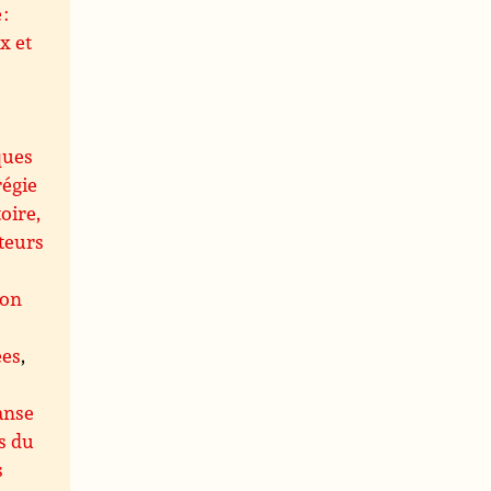
 :
x et
ques
régie
oire,
teurs
ion
ées
,
anse
s du
s