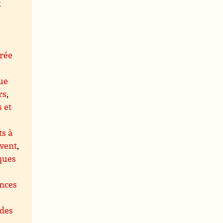
x
rée
ue
rs
,
s et
s à
 vent
,
ques
ences
des