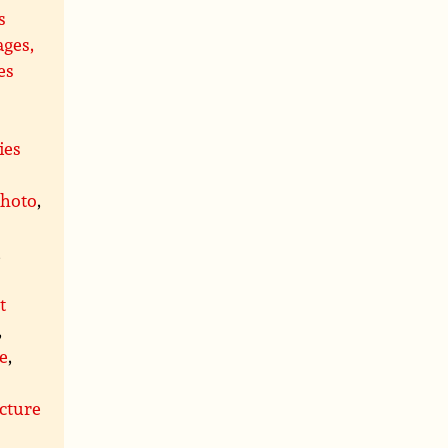
s
ages,
es
ies
photo
,
,
t
,
le
,
s
cture