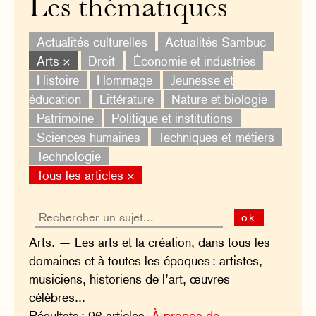
Les thématiques
Actualités culturelles
Actualités Sambuc
Arts ×
Droit
Économie et industries
Histoire
Hommage
Jeunesse et
éducation
Littérature
Nature et biologie
Patrimoine
Politique et institutions
Sciences humaines
Techniques et métiers
Technologie
Tous les articles ×
ok
Arts. — Les arts et la création, dans tous les
domaines et à toutes les époques : artistes,
musiciens, historiens de l’art, œuvres
célèbres...
Résultats : 96 articles.
À propos de