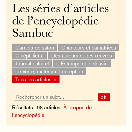
Les séries d’articles
de l’encyclopédie
Sambuc
Carnets de salon
Chanteurs et cantatrices
Cinéphilie(s)
Des auteurs et des œuvres
Journal culturel
L'Estampe et le dessin
Le Verre, matériau d'exception
Tous les articles ×
ok
Résultats : 96 articles.
À propos de
l’encyclopédie.