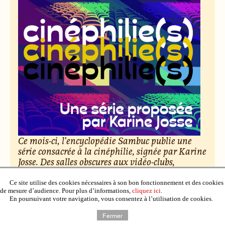
Ce mois-ci, l’encyclopédie Sambuc publie une
série consacrée à la cinéphilie, signée par Karine
Josse. Des salles obscures aux vidéo-clubs,
découvrez cent nuances d’amour du cinéma.
Ce site utilise des cookies nécessaires à son bon fonctionnement et des cookies
de mesure d’audience. Pour plus d’informations,
cliquez ici
.
Le 6 février 2026, par Raphaël Deuff.
En poursuivant votre navigation, vous consentez à l’utilisation de cookies.
Lire l’article
Fermer