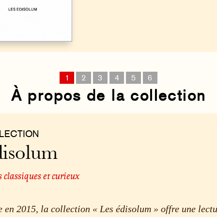
1
2
3
4
5
6
À propos de la collection
LECTION
isolum
s classiques et curieux
 en 2015, la collection « Les édisolum » offre une lect