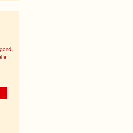
egond,
lle