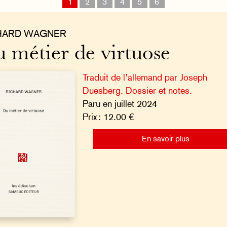
1
2
3
4
5
6
HARD WAGNER
 métier de virtuose
Traduit de l’allemand par Joseph
Duesberg. Dossier et notes.
Paru en juillet 2024
Prix : 12.00 €
En savoir plus