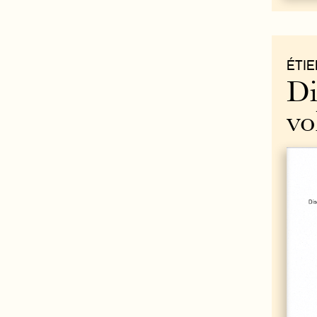
ÉTIE
Di
vo