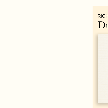
RIC
Du