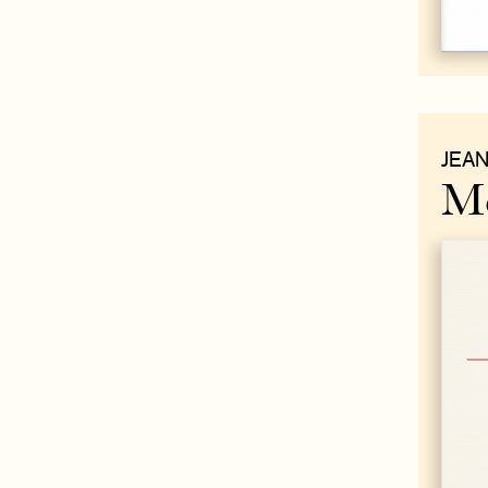
JEA
M