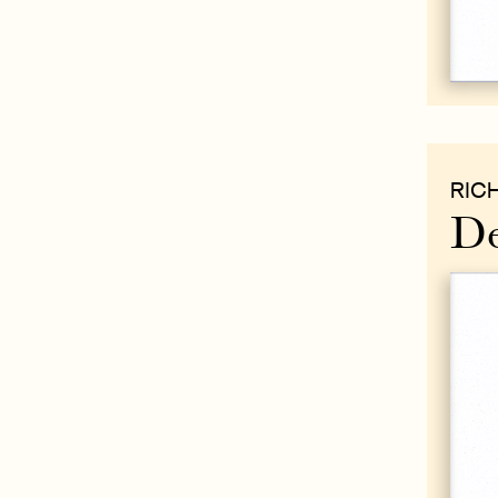
RIC
De