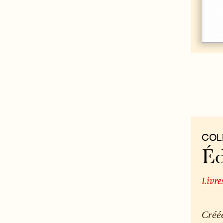
COL
Éd
Livre
Créée