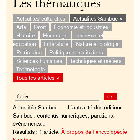
Les thématiques
Actualités culturelles
Actualités Sambuc ×
Arts
Droit
Économie et industries
Histoire
Hommage
Jeunesse et
éducation
Littérature
Nature et biologie
Patrimoine
Politique et institutions
Sciences humaines
Techniques et métiers
Technologie
Tous les articles ×
ok
Actualités Sambuc. — L’actualité des éditions
Sambuc : contenus numériques, parutions,
événements...
Résultats : 1 article.
À propos de l’encyclopédie
Sambuc.