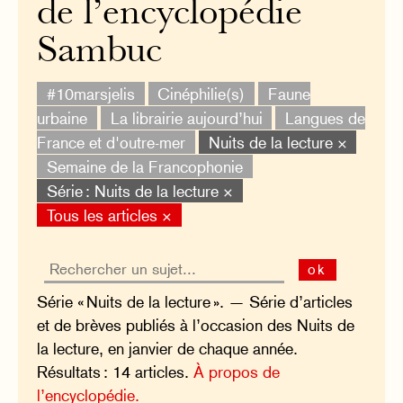
de l’encyclopédie
Sambuc
#10marsjelis
Cinéphilie(s)
Faune
urbaine
La librairie aujourd’hui
Langues de
France et d'outre-mer
Nuits de la lecture ×
Semaine de la Francophonie
Série : Nuits de la lecture ×
Tous les articles ×
ok
Série « Nuits de la lecture ». — Série d’articles
et de brèves publiés à l’occasion des Nuits de
la lecture, en janvier de chaque année.
Résultats : 14 articles.
À propos de
l’encyclopédie.