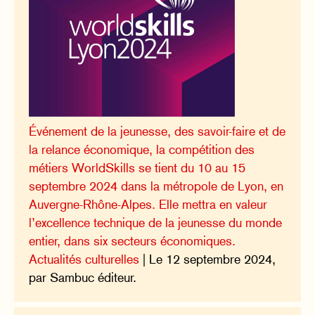
Événement de la jeunesse, des savoir-faire et de
la relance économique, la compétition des
métiers WorldSkills se tient du 10 au 15
septembre 2024 dans la métropole de Lyon, en
Auvergne-Rhône-Alpes. Elle mettra en valeur
l’excellence technique de la jeunesse du monde
entier, dans six secteurs économiques.
Actualités culturelles
| Le 12 septembre 2024,
par Sambuc éditeur.