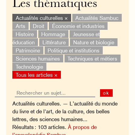
Les thématiques
Actualités culturelles ×
Actualités Sambuc
Arts
Droit
Économie et industries
Histoire
Hommage
Jeunesse et
éducation
Littérature
Nature et biologie
Patrimoine
Politique et institutions
Sciences humaines
Techniques et métiers
Technologie
Tous les articles ×
ok
Actualités culturelles. — L’actualité du monde
du livre et de l'art, de la culture, des belles
lettres, des sciences humaines...
Résultats : 103 articles.
À propos de
l’encyclopédie Sambuc.