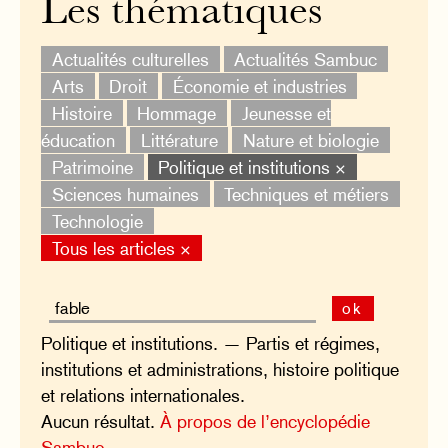
Les thématiques
Actualités culturelles
Actualités Sambuc
Arts
Droit
Économie et industries
Histoire
Hommage
Jeunesse et
éducation
Littérature
Nature et biologie
Patrimoine
Politique et institutions ×
Sciences humaines
Techniques et métiers
Technologie
Tous les articles ×
ok
Politique et institutions. — Partis et régimes,
institutions et administrations, histoire politique
et relations internationales.
Aucun résultat.
À propos de l’encyclopédie
Sambuc.