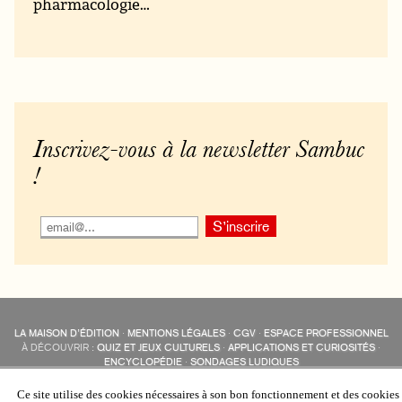
pharmacologie…
Inscrivez-vous à la newsletter Sambuc
!
LA MAISON D’ÉDITION
·
MENTIONS LÉGALES
·
CGV
·
ESPACE PROFESSIONNEL
À DÉCOUVRIR :
QUIZ ET JEUX CULTURELS
·
APPLICATIONS ET CURIOSITÉS
·
ENCYCLOPÉDIE
·
SONDAGES LUDIQUES
LES ÉDITIONS SAMBUC SUR LES RÉSEAUX SOCIAUX
COLLECTIONS :
SAMBUC
·
ÉDISOLUM
·
REVUE LITTÉRAIRE
L’EAU-FORTE
Ce site utilise des cookies nécessaires à son bon fonctionnement et des cookies