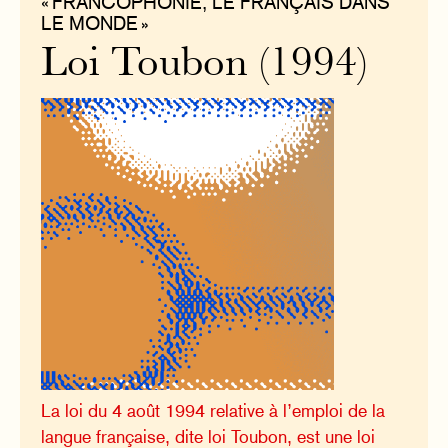
« FRANCOPHONIE, LE FRANÇAIS DANS
LE MONDE »
Loi Toubon (1994)
La loi du 4 août 1994 relative à l’emploi de la
langue française, dite loi Toubon, est une loi