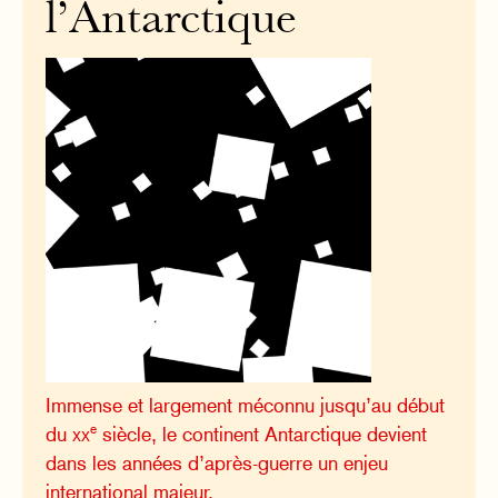
l’Antarctique
Immense et largement méconnu jusqu’au début
e
du
xx
siècle, le continent Antarctique devient
dans les années d’après-guerre un enjeu
international majeur.