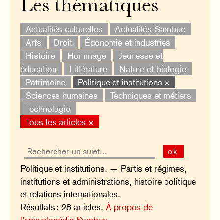
Les thématiques
Actualités culturelles
Actualités Sambuc
Arts
Droit
Économie et industries
Histoire
Hommage
Jeunesse et
éducation
Littérature
Nature et biologie
Patrimoine
Politique et institutions ×
Sciences humaines
Techniques et métiers
Technologie
Tous les articles ×
ok
Politique et institutions. — Partis et régimes,
institutions et administrations, histoire politique
et relations internationales.
Résultats : 28 articles.
À propos de
l’encyclopédie Sambuc.