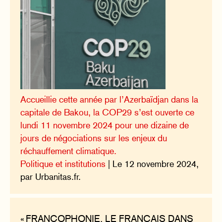
Accueillie cette année par l’Azerbaïdjan dans la
capitale de Bakou, la COP29 s’est ouverte ce
lundi 11 novembre 2024 pour une dizaine de
jours de négociations sur les enjeux du
réchauffement climatique.
Politique et institutions
| Le 12 novembre 2024,
par Urbanitas.fr.
« FRANCOPHONIE, LE FRANÇAIS DANS