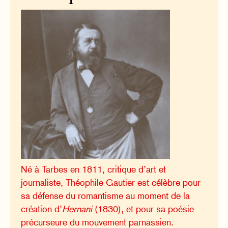
Né à Tarbes en 1811, critique d’art et
journaliste, Théophile Gautier est célèbre pour
sa défense du romantisme au moment de la
création d’
Hernani
(1830), et pour sa poésie
précurseure du mouvement parnassien.