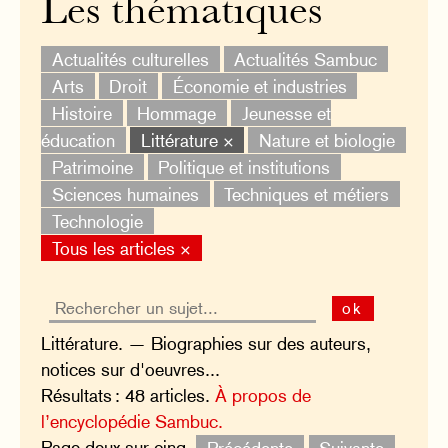
Les thématiques
Actualités culturelles
Actualités Sambuc
Arts
Droit
Économie et industries
Histoire
Hommage
Jeunesse et
éducation
Littérature ×
Nature et biologie
Patrimoine
Politique et institutions
Sciences humaines
Techniques et métiers
Technologie
Tous les articles ×
ok
Littérature. — Biographies sur des auteurs,
notices sur d'oeuvres...
Résultats : 48 articles.
À propos de
l’encyclopédie Sambuc.
Page deux sur cinq.
Précédente
Suivante