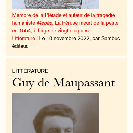
Membre de la Pléiade et auteur de la tragédie
humaniste
Médée
, La Péruse meurt de la peste
en 1554, à l’âge de vingt-cinq ans.
Littérature
| Le 18 novembre 2022, par Sambuc
éditeur.
LITTÉRATURE
Guy de Maupassant