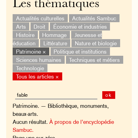
Les thématiques
Actualités culturelles
Actualités Sambuc
Arts
Droit
Économie et industries
Histoire
Hommage
Jeunesse et
éducation
Littérature
Nature et biologie
Patrimoine ×
Politique et institutions
Sciences humaines
Techniques et métiers
Technologie
Tous les articles ×
ok
Patrimoine. — Bibliothèque, monuments,
beaux-arts.
Aucun résultat.
À propos de l’encyclopédie
Sambuc.
Page une sur zéro.