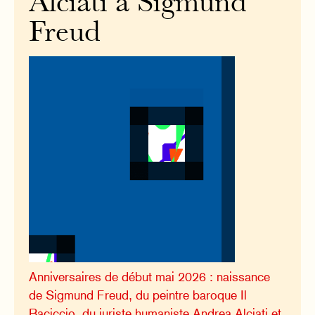
Alciati à Sigmund
Freud
Anniversaires de début mai 2026 : naissance
de Sigmund Freud, du peintre baroque Il
Baciccio, du juriste humaniste Andrea Alciati et