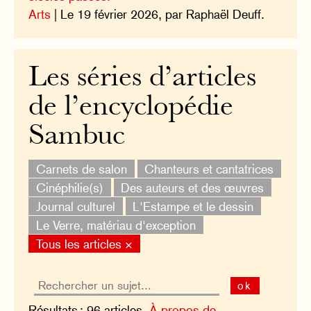
Arts
| Le 19 février 2026, par Raphaël Deuff.
Les séries d’articles
de l’encyclopédie
Sambuc
Carnets de salon
Chanteurs et cantatrices
Cinéphilie(s)
Des auteurs et des œuvres
Journal culturel
L'Estampe et le dessin
Le Verre, matériau d'exception
Tous les articles ×
ok
Résultats : 96 articles.
À propos de