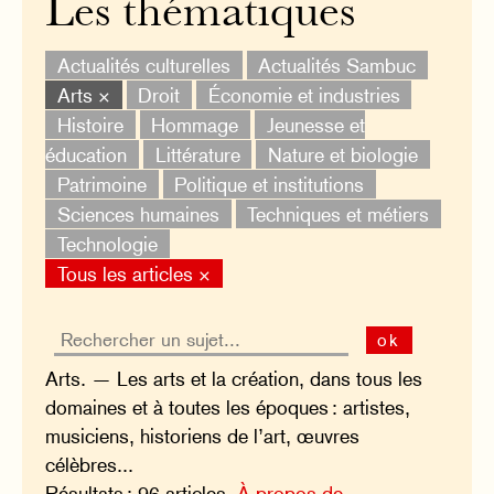
Les thématiques
Actualités culturelles
Actualités Sambuc
Arts ×
Droit
Économie et industries
Histoire
Hommage
Jeunesse et
éducation
Littérature
Nature et biologie
Patrimoine
Politique et institutions
Sciences humaines
Techniques et métiers
Technologie
Tous les articles ×
ok
Arts. — Les arts et la création, dans tous les
domaines et à toutes les époques : artistes,
musiciens, historiens de l’art, œuvres
célèbres...
Résultats : 96 articles.
À propos de