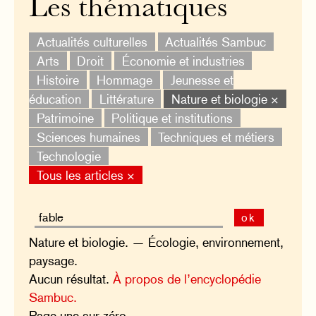
Les thématiques
Actualités culturelles
Actualités Sambuc
Arts
Droit
Économie et industries
Histoire
Hommage
Jeunesse et
éducation
Littérature
Nature et biologie ×
Patrimoine
Politique et institutions
Sciences humaines
Techniques et métiers
Technologie
Tous les articles ×
ok
Nature et biologie. — Écologie, environnement,
paysage.
Aucun résultat.
À propos de l’encyclopédie
Sambuc.
Page une sur zéro.