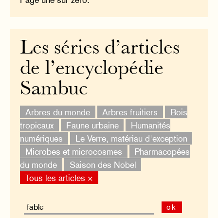
Les séries d’articles
de l’encyclopédie
Sambuc
Arbres du monde
Arbres fruitiers
Bois
tropicaux
Faune urbaine
Humanités
numériques
Le Verre, matériau d'exception
Microbes et microcosmes
Pharmacopées
du monde
Saison des Nobel
Tous les articles ×
ok