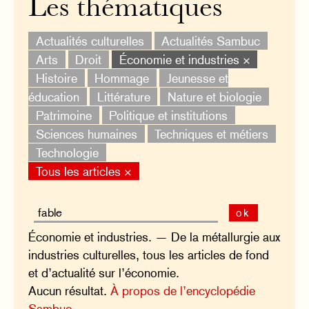
Les thématiques
Actualités culturelles
Actualités Sambuc
Arts
Droit
Économie et industries ×
Histoire
Hommage
Jeunesse et
éducation
Littérature
Nature et biologie
Patrimoine
Politique et institutions
Sciences humaines
Techniques et métiers
Technologie
Tous les articles ×
ok
Économie et industries. — De la métallurgie aux
industries culturelles, tous les articles de fond
et d’actualité sur l’économie.
Aucun résultat.
À propos de l’encyclopédie
Sambuc.