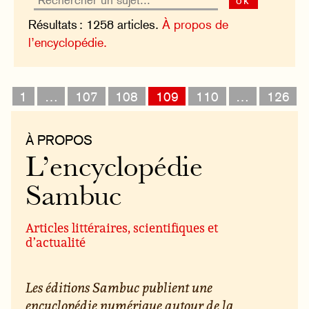
ok
Résultats : 1258 articles.
À propos de
l’encyclopédie.
1
…
107
108
109
110
…
126
À PROPOS
L’encyclopédie
Sambuc
Articles littéraires, scientifiques et
d’actualité
Les éditions Sambuc publient une
encyclopédie numérique autour de la