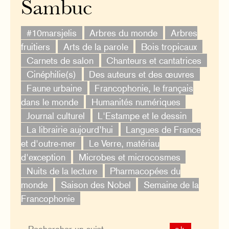
Sambuc
#10marsjelis
Arbres du monde
Arbres
fruitiers
Arts de la parole
Bois tropicaux
Carnets de salon
Chanteurs et cantatrices
Cinéphilie(s)
Des auteurs et des œuvres
Faune urbaine
Francophonie, le français
dans le monde
Humanités numériques
Journal culturel
L'Estampe et le dessin
La librairie aujourd’hui
Langues de France
et d'outre-mer
Le Verre, matériau
d'exception
Microbes et microcosmes
Nuits de la lecture
Pharmacopées du
monde
Saison des Nobel
Semaine de la
Francophonie