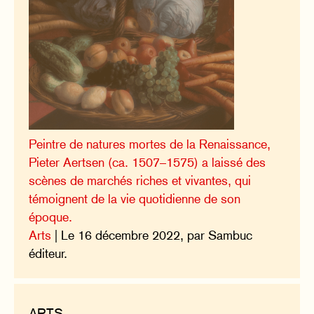
Peintre de natures mortes de la Renaissance,
Pieter Aertsen (ca. 1507–1575) a laissé des
scènes de marchés riches et vivantes, qui
témoignent de la vie quotidienne de son
époque.
Arts
| Le 16 décembre 2022, par Sambuc
éditeur.
ARTS