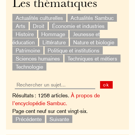
Les thématiques
Actualités culturelles
Actualités Sambuc
Arts
Droit
Économie et industries
Histoire
Hommage
Jeunesse et
éducation
Littérature
Nature et biologie
Patrimoine
Politique et institutions
Sciences humaines
Techniques et métiers
Technologie
ok
Résultats : 1258 articles.
À propos de
l’encyclopédie Sambuc.
Page cent neuf sur cent vingt-six.
Précédente
Suivante