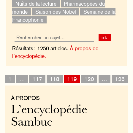
Nuits de la lecture
Pharmacopées du
monde
Saison des Nobel
Semaine de la
Francophonie
ok
Résultats : 1258 articles.
À propos de
l’encyclopédie.
1
…
117
118
119
120
…
126
À PROPOS
L’encyclopédie
Sambuc