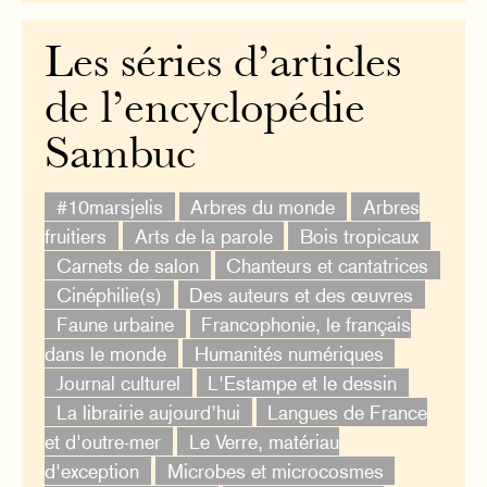
Les séries d’articles
de l’encyclopédie
Sambuc
#10marsjelis
Arbres du monde
Arbres
fruitiers
Arts de la parole
Bois tropicaux
Carnets de salon
Chanteurs et cantatrices
Cinéphilie(s)
Des auteurs et des œuvres
Faune urbaine
Francophonie, le français
dans le monde
Humanités numériques
Journal culturel
L'Estampe et le dessin
La librairie aujourd’hui
Langues de France
et d'outre-mer
Le Verre, matériau
d'exception
Microbes et microcosmes