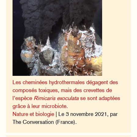
Les cheminées hydrothermales dégagent des
composés toxiques, mais des crevettes de
l’espèce
Rimicaris exoculata
se sont adaptées
grâce à leur microbiote.
Nature et biologie
| Le 3 novembre 2021, par
The Conversation (France).