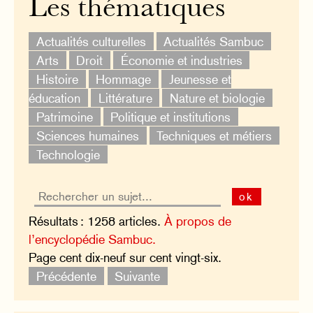
Les thématiques
Actualités culturelles
Actualités Sambuc
Arts
Droit
Économie et industries
Histoire
Hommage
Jeunesse et
éducation
Littérature
Nature et biologie
Patrimoine
Politique et institutions
Sciences humaines
Techniques et métiers
Technologie
ok
Résultats : 1258 articles.
À propos de
l’encyclopédie Sambuc.
Page cent dix-neuf sur cent vingt-six.
Précédente
Suivante