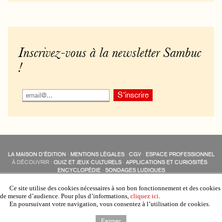
Inscrivez-vous à la newsletter Sambuc
!
LA MAISON D’ÉDITION
·
MENTIONS LÉGALES
·
CGV
·
ESPACE PROFESSIONNEL
À DÉCOUVRIR :
QUIZ ET JEUX CULTURELS
·
APPLICATIONS ET CURIOSITÉS
·
ENCYCLOPÉDIE
·
SONDAGES LUDIQUES
LES ÉDITIONS SAMBUC SUR LES RÉSEAUX SOCIAUX
COLLECTIONS :
SAMBUC
·
ÉDISOLUM
·
REVUE LITTÉRAIRE
L’EAU-FORTE
Ce site utilise des cookies nécessaires à son bon fonctionnement et des cookies
AUTRES SITES :
COLL. « LES ÉDISOLUM »
de mesure d’audience. Pour plus d’informations,
cliquez ici
.
En poursuivant votre navigation, vous consentez à l’utilisation de cookies.
Fermer