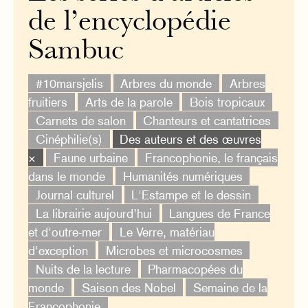
de l’encyclopédie
Sambuc
#10marsjelis
Arbres du monde
Arbres
fruitiers
Arts de la parole
Bois tropicaux
Carnets de salon
Chanteurs et cantatrices
Cinéphilie(s)
Des auteurs et des œuvres
×
Faune urbaine
Francophonie, le français
dans le monde
Humanités numériques
Journal culturel
L'Estampe et le dessin
La librairie aujourd’hui
Langues de France
et d'outre-mer
Le Verre, matériau
d'exception
Microbes et microcosmes
Nuits de la lecture
Pharmacopées du
monde
Saison des Nobel
Semaine de la
Francophonie