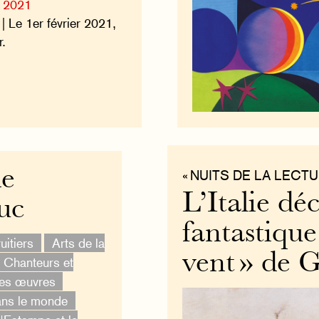
e 2021
| Le 1er février 2021,
r.
de
« NUITS DE LA LECTU
L’Italie dé
uc
fantastique
uitiers
Arts de la
vent » de 
Chanteurs et
des œuvres
ans le monde