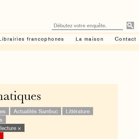
Librairies francophones
La maison
Contact
matiques
les
Actualités Sambuc
Littérature
s
 lecture ×
×