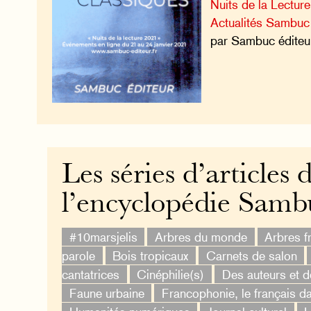
Nuits de la Lectur
Actualités Sambuc
par Sambuc éditeu
Les séries d’articles 
l’encyclopédie Samb
#10marsjelis
Arbres du monde
Arbres fr
parole
Bois tropicaux
Carnets de salon
cantatrices
Cinéphilie(s)
Des auteurs et 
Faune urbaine
Francophonie, le français d