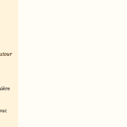
utour
mière
mbuc