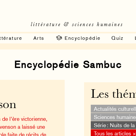
littérature & sciences humaines
ttérature
Arts
Encyclopédie
Quiz
Encyclopédie Sambuc
Les thé
son
Actualités culturel
Sciences humaine
 de l’ère victorienne,
Série : Nuits de la
venson a laissé une
Tous les articles 
e faite de récits de