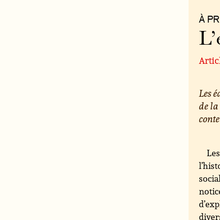
À P
L’
Artic
Les 
de la
conte
Les
l’his
socia
notic
d’exp
diver