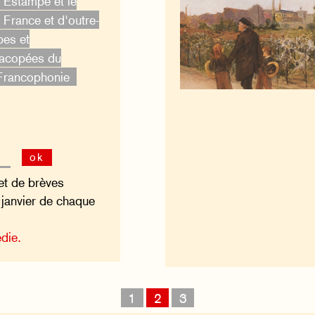
'Estampe et le
France et d'outre-
bes et
acopées du
Francophonie
ok
 et de brèves
n janvier de chaque
die.
1
2
3