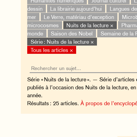
Humanités numériques
Journal culturel
L
dessin
La librairie aujourd’hui
Langues de 
mer
Le Verre, matériau d'exception
Micro
microcosmes
Nuits de la lecture ×
Pharm
monde
Saison des Nobel
Semaine de la 
Série : Nuits de la lecture ×
Tous les articles ×
Série « Nuits de la lecture ». — Série d’articles
publiés à l’occasion des Nuits de la lecture, e
année.
Résultats : 25 articles.
À propos de l’encyclopé