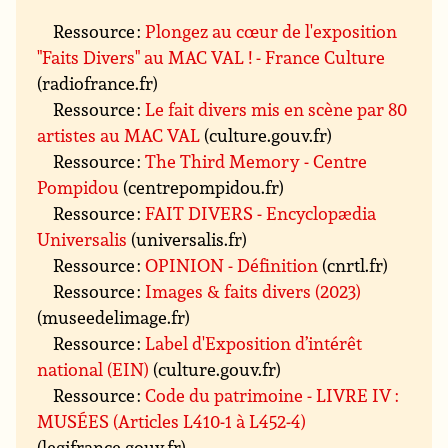
Ressource :
Plongez au cœur de l'exposition
"Faits Divers" au MAC VAL ! - France Culture
(radiofrance.fr)
Ressource :
Le fait divers mis en scène par 80
artistes au MAC VAL
(culture.gouv.fr)
Ressource :
The Third Memory - Centre
Pompidou
(centrepompidou.fr)
Ressource :
FAIT DIVERS - Encyclopædia
Universalis
(universalis.fr)
Ressource :
OPINION - Définition
(cnrtl.fr)
Ressource :
Images & faits divers (2023)
(museedelimage.fr)
Ressource :
Label d'Exposition d’intérêt
national (EIN)
(culture.gouv.fr)
Ressource :
Code du patrimoine - LIVRE IV :
MUSÉES (Articles L410-1 à L452-4)
(legifrance.gouv.fr)