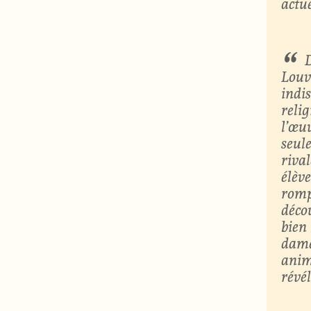
actu
D
Louv
indi
relig
l’œu
seul
rival
élève
rompt
décou
bien 
dame
anim
révél