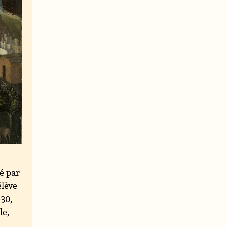
é par
élève
430,
le,