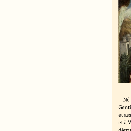
Né 
Genti
et as
et à 
détru