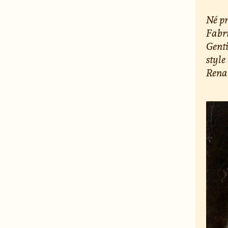
Né pr
Fabri
Genti
style
Renai