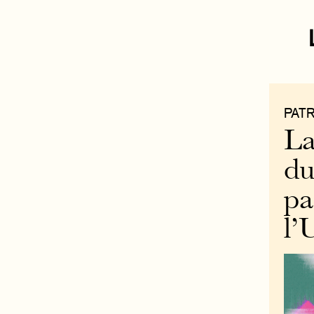
PAT
La
du
pa
l’