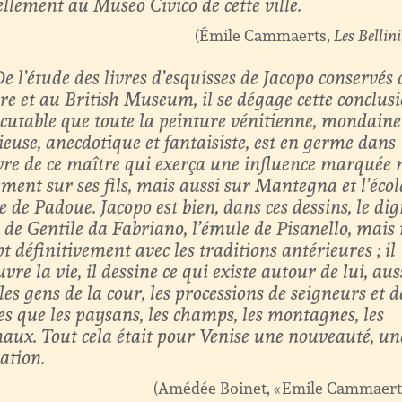
ellement au Museo Civico de cette ville.
Émile Cammaerts,
Les Bellini
e l’étude des livres d’esquisses de Jacopo conservés
re et au British Museum, il se dégage cette conclus
scutable que toute la peinture vénitienne, mondaine
ieuse, anecdotique et fantaisiste, est en germe dans
vre de ce maître qui exerça une influence marquée
ement sur ses fils, mais aussi sur Mantegna et l’écol
e de Padoue. Jacopo est bien, dans ces dessins, le di
 de Gentile da Fabriano, l’émule de Pisanello, mais 
 définitivement avec les traditions antérieures ; il
vre la vie, il dessine ce qui existe autour de lui, aus
les gens de la cour, les processions de seigneurs et d
s que les paysans, les champs, les montagnes, les
aux. Tout cela était pour Venise une nouveauté, un
ation.
Amédée Boinet, « Emile Cammaert