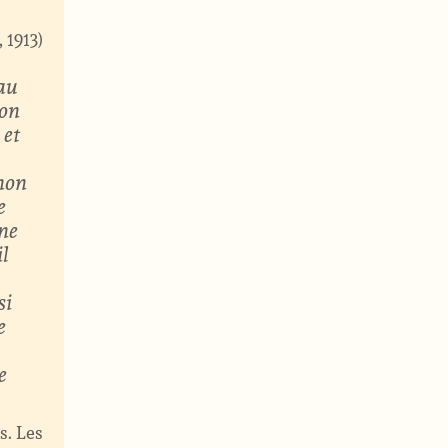
, 1913
 au
ion
 et
 non
e
gne
il
si
e
e
s. Les