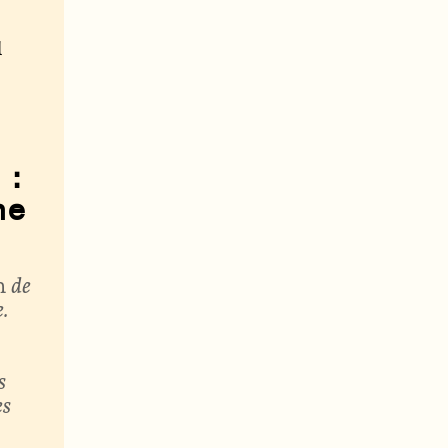
l
 :
ne
n
de
.
n
s
es