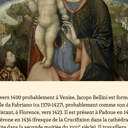
vers 1400 probablement à Venise, Jacopo Bellini est form
le da Fabriano (ca 1370-1427), probablement comme son 
sistant, à Florence, vers 1423. Il est présent à Padoue en 1
Vérone en 1436 (fresque de la Crucifixion dans la cathédra
ite dans la seconde moitiée du
xviii
e
siècle). Il travaillera