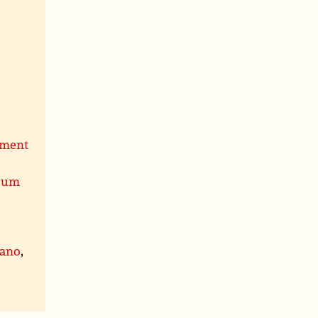
tement
seum
iano
,