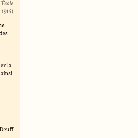
’École
, 1914
ne
 des
er la
 ainsi
Deuff