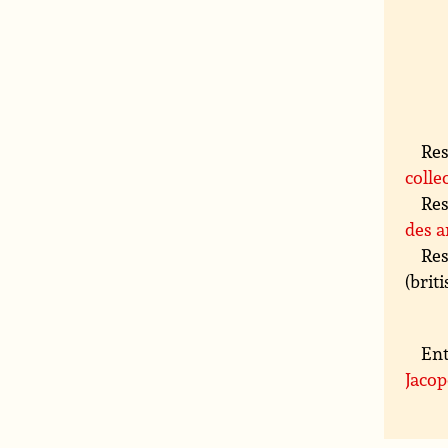
Res
colle
Res
des a
Res
(bri
Ent
Jacop