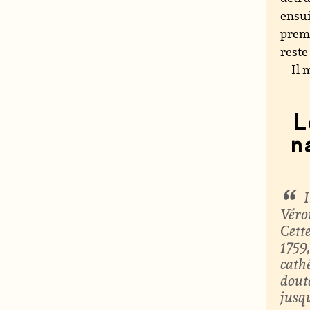
ensui
premi
reste
Il 
L
n
Véro
Cett
1759
cath
dout
jusqu