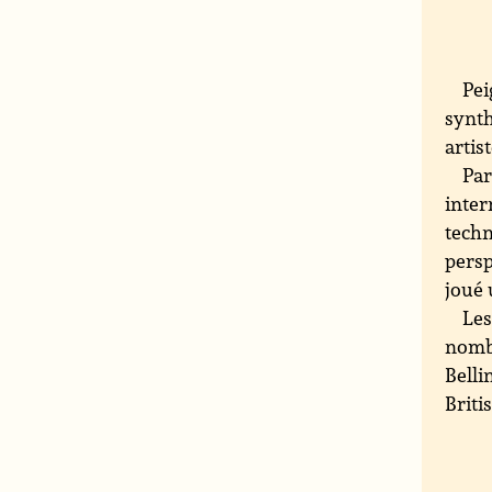
Pei
synth
artis
Par
inter
techn
persp
joué 
Les
nombr
Belli
Briti