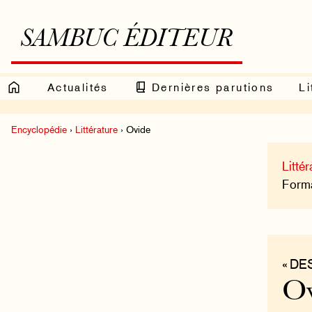
SAMBUC ÉDITEUR
Actualités
Dernières parutions
Li
Encyclopédie
›
Littérature
› Ovide
Littér
Format
« D
O