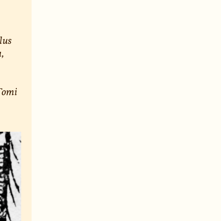
plus
a,
 Tomi