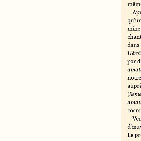
même
Apr
qu’un
mineu
chant
dans 
Héroï
par d
amat
notre
auprè
(
Reme
amat
cosmé
Ver
d’œuv
Le pr