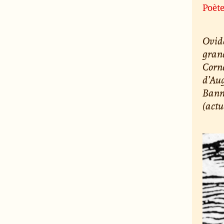
Poète 
Ovide
grand
Corne
d’Aug
Banni
(actu