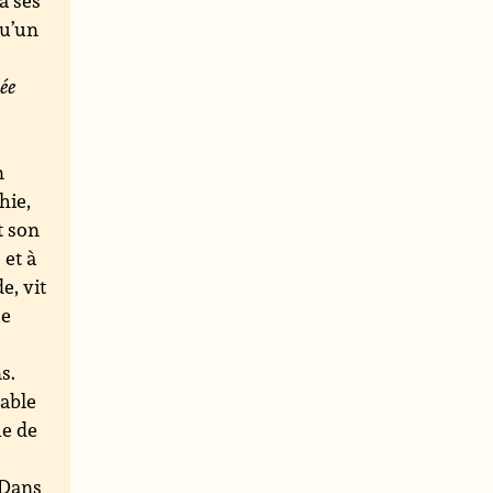
 à ses
qu’un
ée
n
hie,
t son
 et à
e, vit
ue
s.
uable
ue de
. Dans