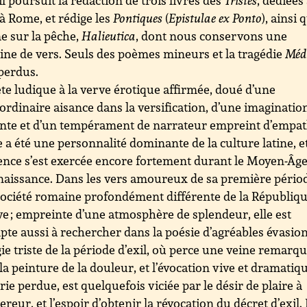
l il poursuit la rédaction de trois livres des
Tristes
, dédiées
à Rome, et rédige les
Pontiques
(
Epistulae ex Ponto
), ainsi 
 sur la pêche,
Halieutica
, dont nous conservons une
ine de vers. Seuls des poèmes mineurs et la tragédie
Méd
perdus.
te ludique à la verve érotique affirmée, doué d’une
ordinaire aisance dans la versification, d’une imaginatio
nte et d’un tempérament de narrateur empreint d’empat
 a été une personnalité dominante de la culture latine, e
ence s’est exercée encore fortement durant le Moyen-Âge
naissance. Dans les vers amoureux de sa première périod
ociété romaine profondément différente de la Républiq
ve ; empreinte d’une atmosphère de splendeur, elle est
te aussi à rechercher dans la poésie d’agréables évasion
gie triste de la période d’exil, où perce une veine remarq
la peinture de la douleur, et l’évocation vive et dramatiq
trie perdue, est quelquefois viciée par le désir de plaire à
ereur, et l’espoir d’obtenir la révocation du décret d’exil