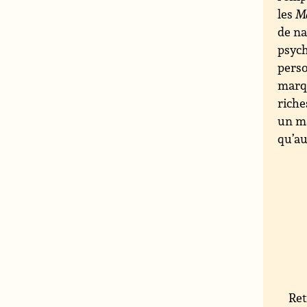
les
M
de na
psych
perso
marqu
riche
un ma
qu’au
Ret