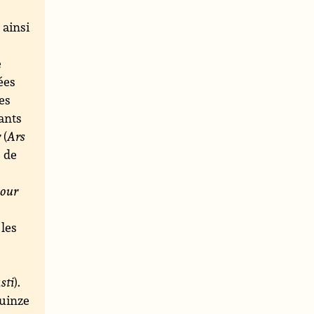
 ainsi
e
ées
es
mants
r
(
Ars
e de
é
mour
 les
sti
).
quinze