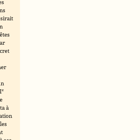
es
ans
sirait
un
fêtes
par
écret
mer
un
I
e
re
ta à
ation
 les
nt