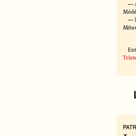
—
Médée
—
Méta
Ent
Trist
PAT