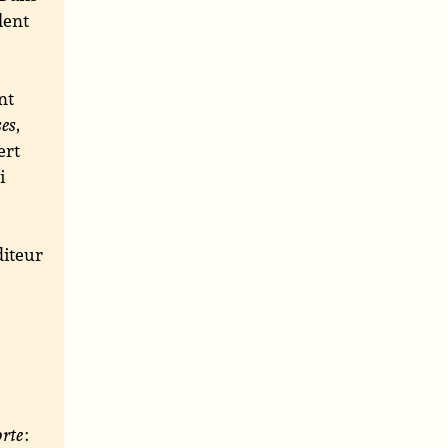
alent
nt
es
,
ert
i
iteur
orte
: