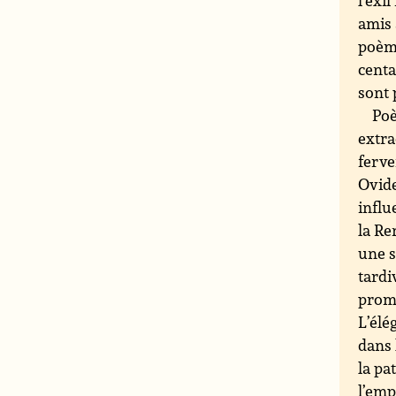
l’exi
amis 
poème
centa
sont 
Poè
extra
ferve
Ovide
influ
la Re
une s
tardi
promp
L’élé
dans 
la pa
l’emp