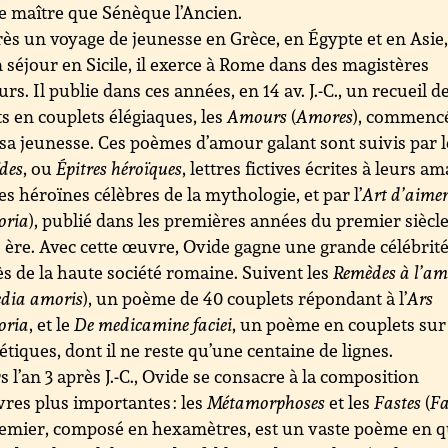
 maître que Sénèque l’Ancien.
ès un voyage de jeunesse en Grèce, en Égypte et en Asie,
 séjour en Sicile, il exerce à Rome dans des magistères
rs. Il publie dans ces années, en 14 av. J.-C., un recueil d
s en couplets élégiaques, les
Amours
(
Amores
), commenc
sa jeunesse. Ces poèmes d’amour galant sont suivis par l
des
, ou
Épitres héroïques
, lettres fictives écrites à leurs a
es héroïnes célèbres de la mythologie, et par l’
Art d’aime
oria
), publié dans les premières années du premier siècl
 ère. Avec cette œuvre, Ovide gagne une grande célébrit
s de la haute société romaine. Suivent les
Remèdes à l’a
dia amoris
), un poème de 40 couplets répondant à l’
Ars
oria
, et le
De medicamine faciei
, un poème en couplets sur
tiques, dont il ne reste qu’une centaine de lignes.
s l’an 3 après J.-C., Ovide se consacre à la composition
res plus importantes : les
Métamorphoses
et les
Fastes
(
Fa
emier, composé en hexamètres, est un vaste poème en 