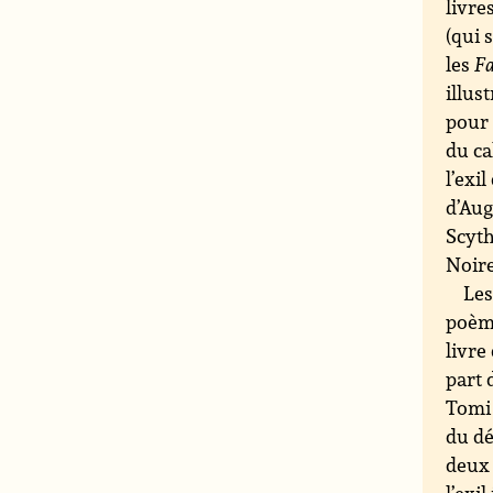
livre
(qui 
les
Fa
illus
pour 
du ca
l’exi
d’Aug
Scyth
Noire
Les
poème
livre
part 
Tomi 
du dé
deux 