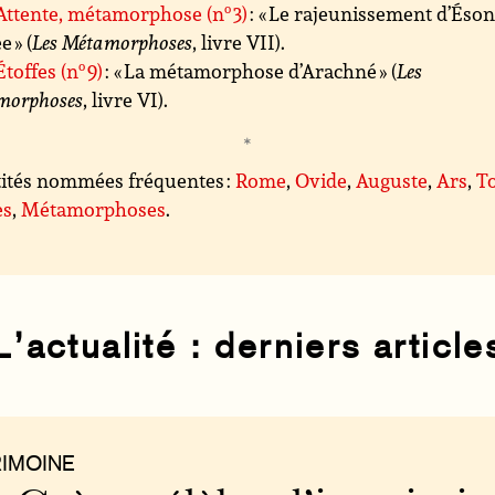
Attente, métamorphose (n
o
3)
: « Le rajeunissement d’Éson
 » (
Les Métamorphoses
, livre VII).
Étoffes (n
o
9)
: « La métamorphose d’Arachné » (
Les
morphoses
, livre VI).
ités nommées fréquentes :
Rome
,
Ovide
,
Auguste
,
Ars
,
T
es
,
Métamorphoses
.
L’actualité : derniers article
RIMOINE