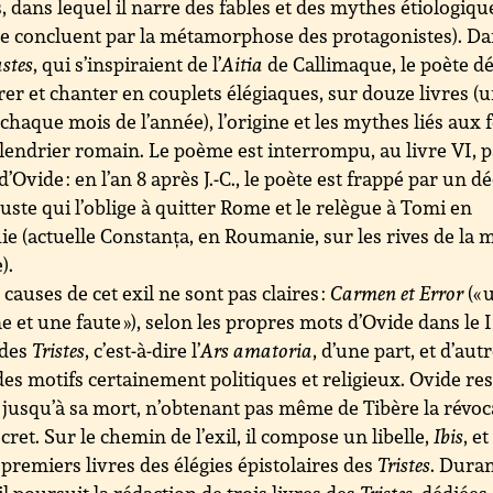
s, dans lequel il narre des fables et des mythes étiologiqu
se concluent par la métamorphose des protagonistes). D
stes
, qui s’inspiraient de l’
Aitia
de Callimaque, le poète dé
trer et chanter en couplets élégiaques, sur douze livres (
chaque mois de l’année), l’origine et les mythes liés aux 
lendrier romain. Le poème est interrompu, au livre VI, 
l d’Ovide : en l’an 8 après J.-C., le poète est frappé par un d
uste qui l’oblige à quitter Rome et le relègue à Tomi en
ie (actuelle Constanța, en Roumanie, sur les rives de la 
).
 causes de cet exil ne sont pas claires :
Carmen et Error
(« 
 et une faute »), selon les propres mots d’Ovide dans le I
 des
Tristes
, c’est-à-dire l’
Ars amatoria
, d’une part, et d’aut
des motifs certainement politiques et religieux. Ovide res
jusqu’à sa mort, n’obtenant pas même de Tibère la révoc
cret. Sur le chemin de l’exil, il compose un libelle,
Ibis
, et
premiers livres des élégies épistolaires des
Tristes
. Dura