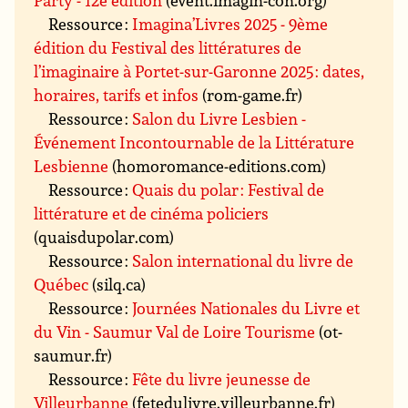
Party - 12e édition
(event.imagin-con.org)
Ressource :
Imagina’Livres 2025 - 9ème
édition du Festival des littératures de
l’imaginaire à Portet-sur-Garonne 2025 : dates,
horaires, tarifs et infos
(rom-game.fr)
Ressource :
Salon du Livre Lesbien -
Événement Incontournable de la Littérature
Lesbienne
(homoromance-editions.com)
Ressource :
Quais du polar : Festival de
littérature et de cinéma policiers
(quaisdupolar.com)
Ressource :
Salon international du livre de
Québec
(silq.ca)
Ressource :
Journées Nationales du Livre et
du Vin - Saumur Val de Loire Tourisme
(ot-
saumur.fr)
Ressource :
Fête du livre jeunesse de
Villeurbanne
(fetedulivre.villeurbanne.fr)