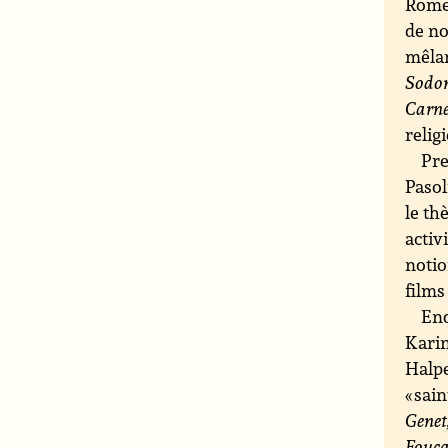
Rome.
de no
mêlan
Sodo
Carne
relig
Pre
Pasol
le th
activ
notio
films
Enq
Karin
Halpe
« sai
Genet
Fouca