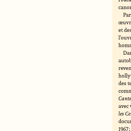
canon
Par
œuvre
et de
l’ouv
homma
Dan
autob
reven
holly
des t
comme
Cant
avec 
les C
docu
1967 