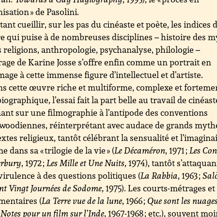
isation » de Pasolini.
tant cueillir, sur les pas du cinéaste et poète, les indices 
 qui puise à de nombreuses disciplines – histoire des 
s religions, anthropologie, psychanalyse, philologie –
rage de Karine Josse s’offre enfin comme un portrait en
ge à cette immense figure d’intellectuel et d’artiste.
s cette œuvre riche et multiforme, complexe et forteme
iographique, l’essai fait la part belle au travail de cinéast
ant sur une filmographie à l’antipode des conventions
woodiennes, réinterprétant avec audace de grands myth
extes religieux, tantôt célébrant la sensualité et l’imagina
 dans sa « trilogie de la vie » (
Le Décaméron
, 1971 ;
Les Con
erbury
, 1972 ;
Les Mille et Une Nuits
, 1974), tantôt s’attaquan
virulence à des questions politiques (
La Rabbia
, 1963 ;
Sal
ent Vingt Journées de Sodome
, 1975). Les courts-métrages et
mentaires (
La Terre vue de la lune
, 1966 ;
Que sont les nuages
;
Notes pour un film sur l’Inde
, 1967-1968 ; etc.), souvent mo