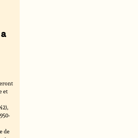
la
ieront
e et
942),
1950-
e de