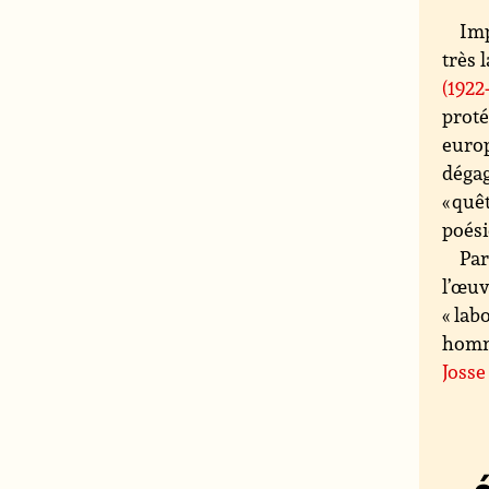
Imp
très 
(1922
proté
europ
dégag
« quê
poésie
Par
l’œuv
« lab
homma
Josse