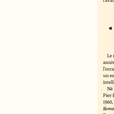
«
Le 
anniv
l’occ
un es
intell
Né 
Pier 
1960,
Rom