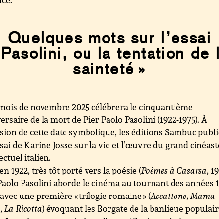
Quelques mots sur l’essai
 Pasolini, ou la tentation de 
sainteté »
mois de novembre 2025 célébrera le cinquantième
ersaire de la mort de Pier Paolo Pasolini (1922-1975). À
asion de cette date symbolique, les éditions Sambuc publ
sai de Karine Josse sur la vie et l’œuvre du grand cinéast
ectuel italien.
en 1922, très tôt porté vers la poésie (
Poèmes à Casarsa
, 1
Paolo Pasolini aborde le cinéma au tournant des années 
 avec une première « trilogie romaine » (
Accattone
,
Mama
a
,
La Ricotta
) évoquant les Borgate de la banlieue populair