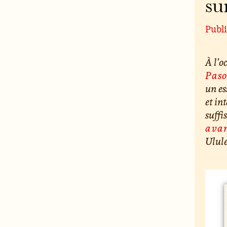
su
Publ
À l’o
Paso
un es
et in
suffi
ava
Ulule