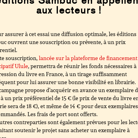
éditions Sambuc en appellen
aux lecteurs !
r assurer à cet essai une diffusion optimale, les éditions
c ouvrent une souscription ou prévente, à un prix
rentiel.
te souscription,
lancée sur la plateforme de financement
cipatif Ulule
, permettra de réunir les fonds nécessaires à
ression du livre en France, à un tirage suffisamment
quent pour lui assurer une bonne visibilité en librairie.
campagne propose d’acquérir en avance un exemplaire 
, à un prix préférentiel de 15 € (le prix de vente du livre e
irie sera de 18 €), et même de 14 € pour deux exemplaire
mmandés. Les frais de port sont offerts.
utres contreparties sont également prévues pour les lec
itant soutenir le projet sans acheter un exemplaire à
nce.