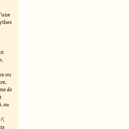
d’une
mythes
nt
e,
es ou
ire,
tes de
t
ò, ou
 ?
,
ins