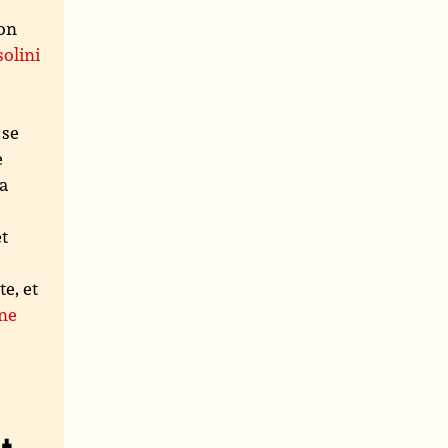
ion
solini
 se
e
la
et
te, et
ne