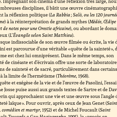
 Imprégnant son cinéma d’une réflexion très large, nou
mbreuses disciplines, il bâtit une œuvre cinématograph
t la réflexion politique (
La Rabbia
;
Salò, ou les 120 journé
me
) à la réinterprétation de grands mythes (
Médée
,
Œdipe 
t de notes pour une Orestie africaine
), ou abordant le doma
ieux (
L’Évangile selon Saint Matthieu
).
sque indissociable de son œuvre filmée ou écrite, la vie 
ini est parcourue d’une véritable « quête de la sainteté », 
ème est chez lui omniprésent. Dans le même temps, son
ité de cinéaste et d’écrivain offre une sorte de laboratoir
ns de sainteté et de sacré, particulièrement dans certain
 à la limite de l’hermétisme (
Théorème
, 1968).
uête et exégèse de la vie et de l’œuvre de Pasolini, l’essai
e Josse puise aussi aux grands textes de Sartre et de Dav
rin qui approchaient une vie et une œuvre sous l’angle 
nteté laïque ». Pour ouvrir, après ceux de Jean Genet (
Sain
, comédien et martyr
, 1952) et de Michel Foucault (
Saint
ult: Towards a Gay Hagiography
, 1995), le « procès en