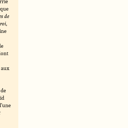
rrie
ique
es de
roi
,
ine
de
dont
e aux
s
 de
id
d’une
t