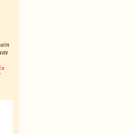
hain
aste
ix
f