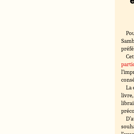
Pou
Sambu
préfé
Cet
parti
l’imp
consé
La 
livre
libra
préco
D’a
souha
l’ava