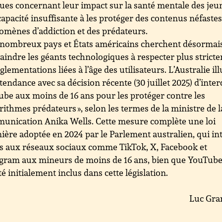
ques concernant leur impact sur la santé mentale des jeu
capacité insuffisante à les protéger des contenus néfastes
mènes d’addiction et des prédateurs.
nombreux pays et États américains cherchent désormai
aindre les géants technologiques à respecter plus strict
églementations liées à l’âge des utilisateurs. L’Australie il
 tendance avec sa décision récente (30 juillet 2025) d’inter
be aux moins de 16 ans pour les protéger contre les
orithmes prédateurs », selon les termes de la ministre de l
unication Anika Wells. Cette mesure complète une loi
ière adoptée en 2024 par le Parlement australien, qui int
ès aux réseaux sociaux comme TikTok, X, Facebook et
gram aux mineurs de moins de 16 ans, bien que YouTube 
té initialement inclus dans cette législation.
Luc Gra