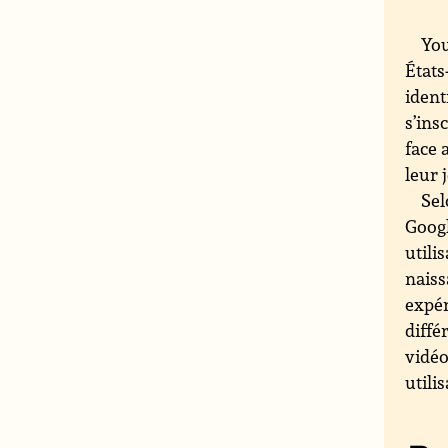
You
États
ident
s’ins
face 
leur 
Sel
Googl
utili
naiss
expér
diff
vidéo
utili