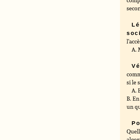
compl
seco
Lé
soc
l’acc
A. 
Vé
comme
si le
A. 
B. En
un qu
Po
Quell
algor