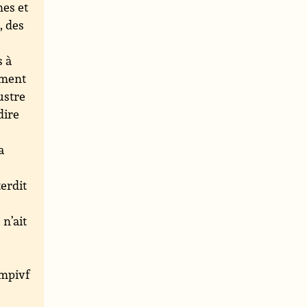
nes et
, des
s à
ement
lustre
dire
a
erdit
n’ait
mpivf