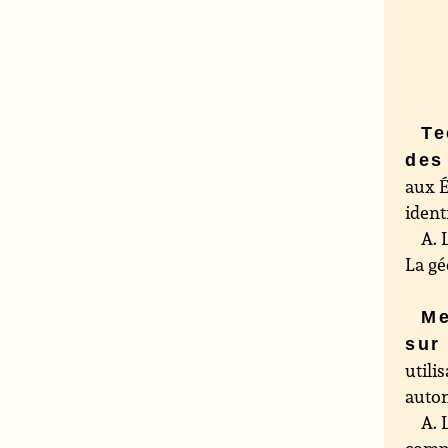
Te
des
aux É
ident
A. 
La gé
Me
sur
utili
autom
A. 