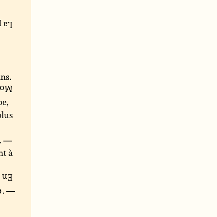
ivée
ans.
 ans
be,
plus
é. —
nt à
tité
. —
e