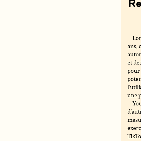
Re
Lor
ans, 
autom
et de
pour 
poten
l’uti
une p
You
d’aut
mesur
exerc
TikTo