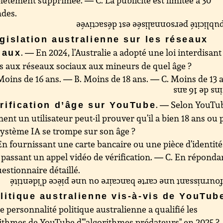
ètement supprimée. — C. La publicité est limitée à 30
ndes.
La publicité personnalisée est désact
gislation australienne sur les réseaux
. — En 2024, l’Australie a adopté une loi interdisant
iaux
ès aux réseaux sociaux aux mineurs de quel âge ?
Moins de 16 ans. — B. Moins de 18 ans. — C. Moins de 13 
Moins de 16
. — Selon YouTu
rification d’âge sur YouTube
nt un utilisateur peut-il prouver qu’il a bien 18 ans ou 
 système IA se trompe sur son âge ?
En fournissant une carte bancaire ou une pièce d’identit
 passant un appel vidéo de vérification. — C. En réponda
estionnaire détaillé.
En fournissant une carte bancaire ou une pièce d’iden
litique australienne vis-à-vis de YouTub
e personnalité politique australienne a qualifié les
ithmes de YouTube d’"algorithmes prédateurs" en 2025 ?