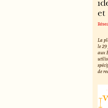
id
et
Rése
La pl
le 29
aux É
utili
spéci
de r