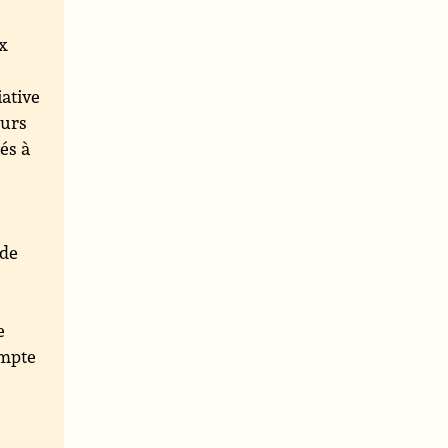
ux
iative
eurs
és à
 de
e
ompte