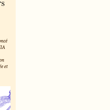
rs
oncé
’IA
ion
e et