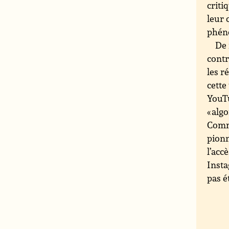
criti
leur 
phéno
De 
contr
les r
cette
YouTu
« alg
Comm
pionn
l’acc
Insta
pas é