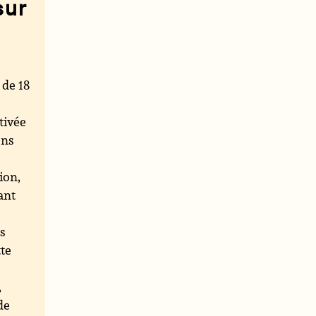
sur
 de 18
tivée
ons
ion,
ant
ns
tte
,
de