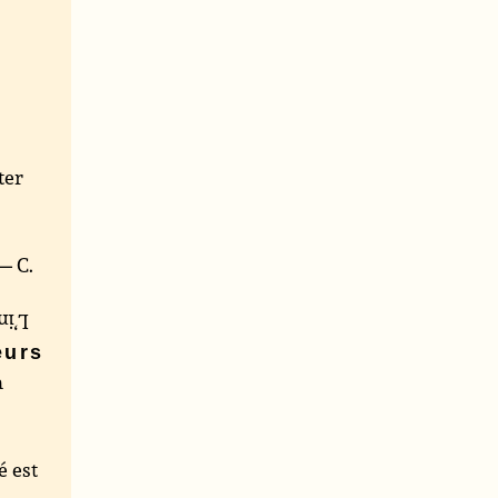
ter
 — C.
elle
eurs
n
é est