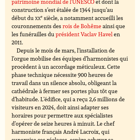
patrimoine mondial de l’UNESCO
et dont la
construction s’est étalée de 1344 jusqu’au
début du
xx
e
siècle, a notamment accueilli les
couronnements des
rois de Bohême
ainsi que
les funérailles du
président Vaclav Havel
en
2011.
Depuis le mois de mars, l’installation de
l’orgue mobilise des équipes d’harmonistes qui
procèdent à un accordage méticuleux. Cette
phase technique nécessite 900 heures de
travail dans un silence absolu, obligeant la
cathédrale à fermer ses portes plus tôt que
d’habitude. L’édifice, qui a reçu 2,6 millions de
visiteurs en 2024, doit ainsi adapter ses
horaires pour permettre aux spécialistes
d’opérer de seize heures à minuit. Le chef
harmoniste français André Lacroix, qui
supervise ces réglages, espère achever sa