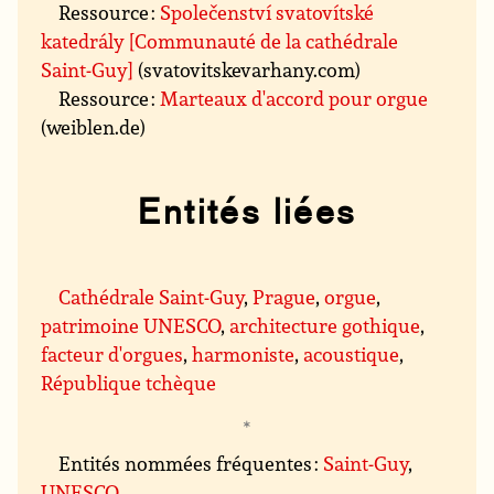
Ressource :
Společenství svatovítské
katedrály [Communauté de la cathédrale
Saint-Guy]
(svatovitskevarhany.com)
Ressource :
Marteaux d'accord pour orgue
(weiblen.de)
Entités liées
Cathédrale Saint-Guy
,
Prague
,
orgue
,
patrimoine UNESCO
,
architecture gothique
,
facteur d'orgues
,
harmoniste
,
acoustique
,
République tchèque
Entités nommées fréquentes :
Saint-Guy
,
UNESCO
.