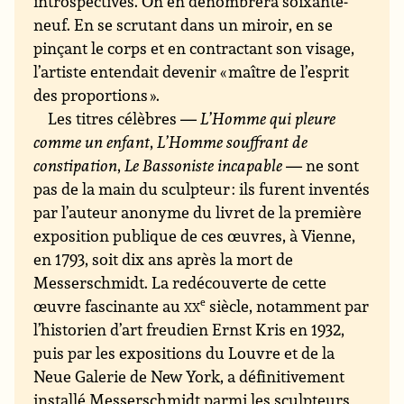
introspectives. On en dénombrera soixante-
neuf. En se scrutant dans un miroir, en se
pinçant le corps et en contractant son visage,
l’artiste entendait devenir « maître de l’esprit
des proportions ».
Les titres célèbres —
L’Homme qui pleure
comme un enfant
,
L’Homme souffrant de
constipation
,
Le Bassoniste incapable
— ne sont
pas de la main du sculpteur : ils furent inventés
par l’auteur anonyme du livret de la première
exposition publique de ces œuvres, à Vienne,
en 1793, soit dix ans après la mort de
Messerschmidt. La redécouverte de cette
œuvre fascinante au
xx
e
siècle, notamment par
l’historien d’art freudien Ernst Kris en 1932,
puis par les expositions du Louvre et de la
Neue Galerie de New York, a définitivement
installé Messerschmidt parmi les sculpteurs