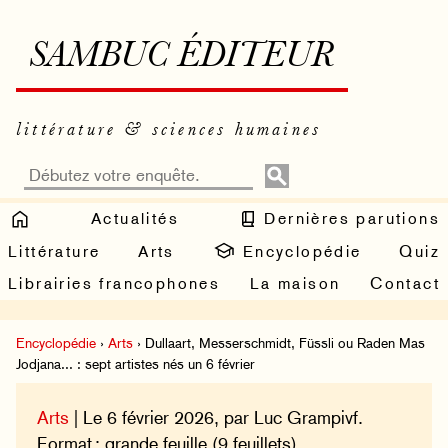
SAMBUC ÉDITEUR
littérature & sciences humaines
Actualités
Dernières parutions
Littérature
Arts
Encyclopédie
Quiz
Librairies francophones
La maison
Contact
Encyclopédie
›
Arts
› Dullaart, Messerschmidt, Füssli ou Raden Mas
Jodjana... : sept artistes nés un 6 février
Arts
| Le 6 février 2026, par Luc Grampivf.
Format : grande feuille (9 feuillets).