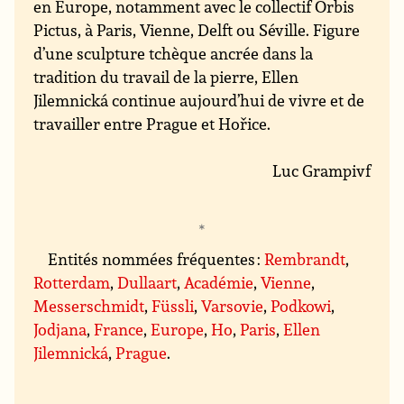
en Europe, notamment avec le collectif Orbis
Pictus, à Paris, Vienne, Delft ou Séville. Figure
d’une sculpture tchèque ancrée dans la
tradition du travail de la pierre, Ellen
Jilemnická continue aujourd’hui de vivre et de
travailler entre Prague et Hořice.
Luc Grampivf
Entités nommées fréquentes :
Rembrandt
,
Rotterdam
,
Dullaart
,
Académie
,
Vienne
,
Messerschmidt
,
Füssli
,
Varsovie
,
Podkowi
,
Jodjana
,
France
,
Europe
,
Ho
,
Paris
,
Ellen
Jilemnická
,
Prague
.