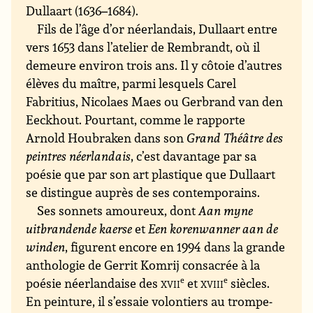
Dullaart (1636–1684).
Fils de l’âge d’or néerlandais, Dullaart entre
vers 1653 dans l’atelier de Rembrandt, où il
demeure environ trois ans. Il y côtoie d’autres
élèves du maître, parmi lesquels Carel
Fabritius, Nicolaes Maes ou Gerbrand van den
Eeckhout. Pourtant, comme le rapporte
Arnold Houbraken dans son
Grand Théâtre des
peintres néerlandais
, c’est davantage par sa
poésie que par son art plastique que Dullaart
se distingue auprès de ses contemporains.
Ses sonnets amoureux, dont
Aan myne
uitbrandende kaerse
et
Een korenwanner aan de
winden
, figurent encore en 1994 dans la grande
anthologie de Gerrit Komrij consacrée à la
poésie néerlandaise des
xvii
e
et
xviii
e
siècles.
En peinture, il s’essaie volontiers au trompe-