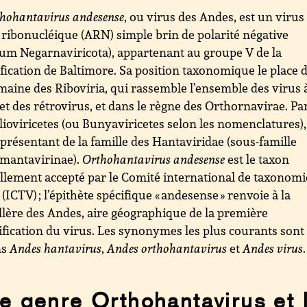
hohantavirus andesense
, ou virus des Andes, est un virus
 ribonucléique (ARN) simple brin de polarité négative
um Negarnaviricota), appartenant au groupe V de la
ification de Baltimore. Sa position taxonomique le place 
maine des Riboviria, qui rassemble l’ensemble des virus 
t des rétrovirus, et dans le règne des Orthornavirae. P
llioviricetes (ou Bunyaviricetes selon les nomenclatures), 
présentant de la famille des Hantaviridae (sous-famille
antavirinae).
Orthohantavirus andesense
est le taxon
llement accepté par le Comité international de taxonomi
 (ICTV) ; l’épithète spécifique « andesense » renvoie à la
llère des Andes, aire géographique de la première
ification du virus. Les synonymes les plus courants sont 
ns
Andes hantavirus
,
Andes orthohantavirus
et
Andes virus
.
e genre Orthohantavirus et 