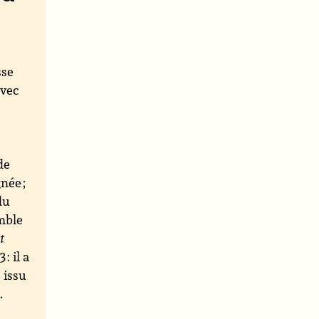
sse
vec
de
née ;
 du
mble
t
: il a
 issu
.