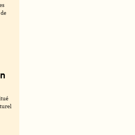
des
 de
on
itué
aturel