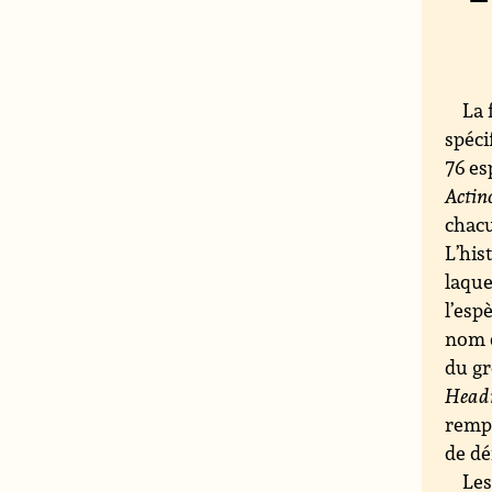
La 
spéci
76 es
Actin
chacu
L’his
laque
l’esp
nom d
du gr
Head
remp
de d
Les