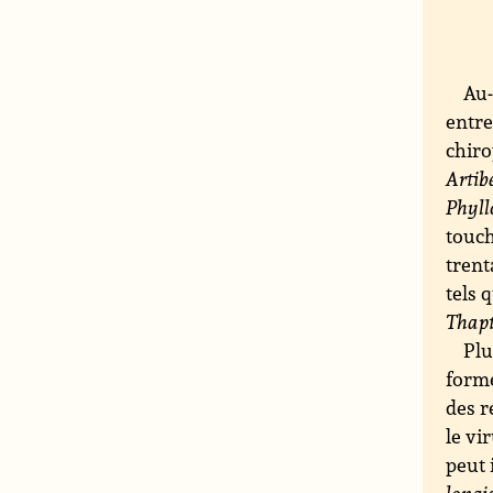
Au-
entre
chir
Artib
Phyll
touc
trent
tels 
Thap
Plu
forme
des r
le vi
peut 