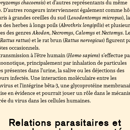
oryzomys chacoensis
) et d’autres représentants du même
. D’autres rongeurs interviennent également comme hôt
uris à grandes oreilles du sud (
Loxodontomys micropus
), l
s des herbes à longs poils (
Abrothrix longipilis
) et plusieu
ces des genres
Akodon
,
Necromys
,
Calomys
et
Nectomys
. L
(
Rattus rattus
) et le rat brun (
Rattus norvegicus
) figurent 
ôtes occasionnels.
transmission à l’être humain (
Homo sapiens
) s’effectue p
zoonotique, principalement par inhalation de particules
es présentes dans l’urine, la salive ou les déjections des
urs infectés. Une interaction moléculaire entre les
virus et l’intégrine bêta-3, une glycoprotéine membranai
ise en évidence et pourrait jouer un rôle dans le mécan
rée du virus dans les cellules humaines.
Relations parasitaires et