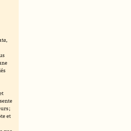
ata
,
rus
une
iés
et
ésente
urs ;
e et