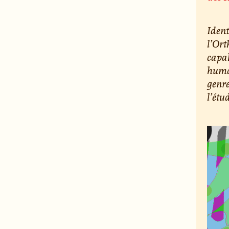
Ident
l’Ort
capab
humai
genre
l’étu