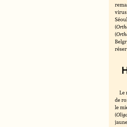
remar
virus
Séoul
(
Orth
(
Orth
Belgr
réser
H
Le 
de r
le mi
(
Olig
jaune