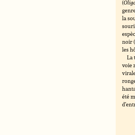
(
Olig
genre
la so
souri
espè
noir 
les h
La 
voie 
viral
ronge
hanta
été m
d’ent