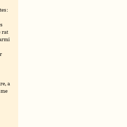
es :
a
rs
e rat
parmi
ar
re, a
isme