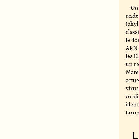
Ort
acide
(phyl
class
le do
ARN e
les E
un re
Mamm
actue
virus
cordi
ident
taxo
L