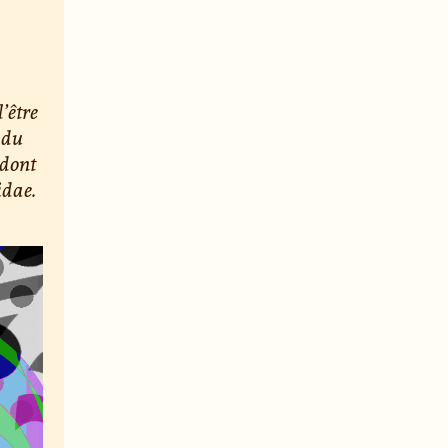
’être
 du
 dont
idae.