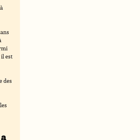
 à
dans
à
armi
il est
e des
les
la