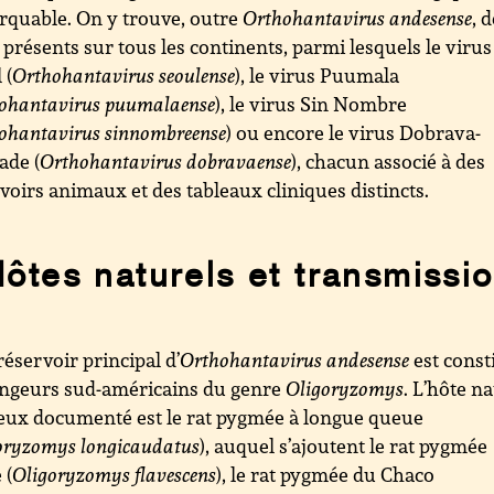
quable. On y trouve, outre
Orthohantavirus andesense
, 
 présents sur tous les continents, parmi lesquels le virus
 (
Orthohantavirus seoulense
), le virus Puumala
ohantavirus puumalaense
), le virus Sin Nombre
ohantavirus sinnombreense
) ou encore le virus Dobrava-
ade (
Orthohantavirus dobravaense
), chacun associé à des
voirs animaux et des tableaux cliniques distincts.
ôtes naturels et transmissi
réservoir principal d’
Orthohantavirus andesense
est const
ongeurs sud-américains du genre
Oligoryzomys
. L’hôte n
eux documenté est le rat pygmée à longue queue
oryzomys longicaudatus
), auquel s’ajoutent le rat pygmée
 (
Oligoryzomys flavescens
), le rat pygmée du Chaco