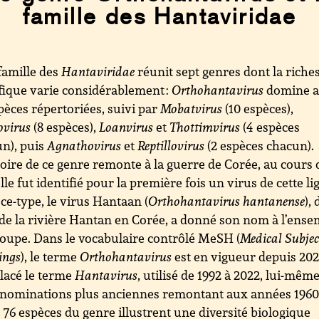
famille des Hantaviridae
famille des
Hantaviridae
réunit sept genres dont la riche
fique varie considérablement :
Orthohantavirus
domine a
pèces répertoriées, suivi par
Mobatvirus
(10 espèces),
ovirus
(8 espèces),
Loanvirus
et
Thottimvirus
(4 espèces
n), puis
Agnathovirus
et
Reptillovirus
(2 espèces chacun).
toire de ce genre remonte à la guerre de Corée, au cours 
lle fut identifié pour la première fois un virus de cette lig
èce-type, le virus Hantaan (
Orthohantavirus hantanense
),
e la rivière Hantan en Corée, a donné son nom à l’ense
oupe. Dans le vocabulaire contrôlé MeSH (
Medical Subjec
ings
), le terme
Orthohantavirus
est en vigueur depuis 2023 
lacé le terme
Hantavirus
, utilisé de 1992 à 2022, lui-même
énominations plus anciennes remontant aux années 1960
 76 espèces du genre illustrent une diversité biologique