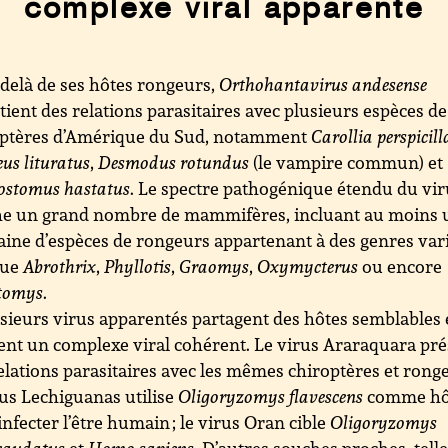
complexe viral apparenté
delà de ses hôtes rongeurs,
Orthohantavirus andesense
tient des relations parasitaires avec plusieurs espèces de
optères d’Amérique du Sud, notamment
Carollia perspicill
eus lituratus
,
Desmodus rotundus
(le vampire commun) et
ostomus hastatus
. Le spectre pathogénique étendu du vi
he un grand nombre de mammifères, incluant au moins 
aine d’espèces de rongeurs appartenant à des genres var
que
Abrothrix
,
Phyllotis
,
Graomys
,
Oxymycterus
ou encore
tomys
.
sieurs virus apparentés partagent des hôtes semblables 
nt un complexe viral cohérent. Le virus Araraquara pr
elations parasitaires avec les mêmes chiroptères et ronge
rus Lechiguanas utilise
Oligoryzomys flavescens
comme hôt
infecter l’être humain ; le virus Oran cible
Oligoryzomys