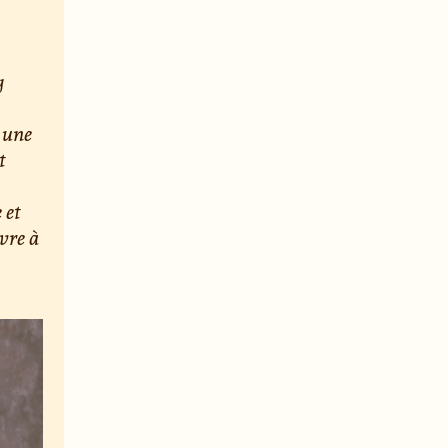
y
, une
t
 et
vre à