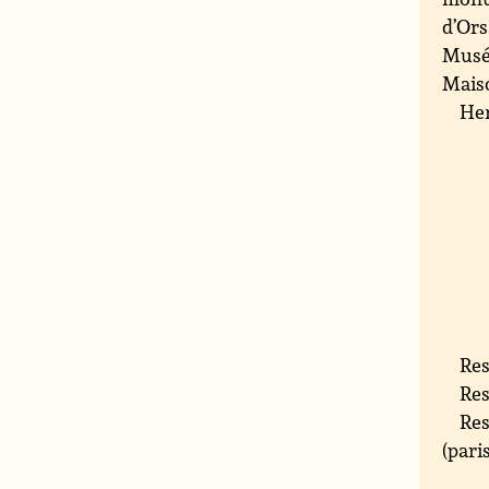
d’Ors
Musée
Maiso
Hen
Res
Res
Res
(pari