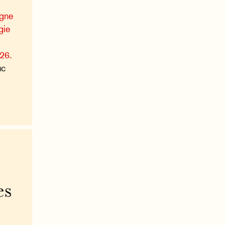
agne
gie
026.
uc
es