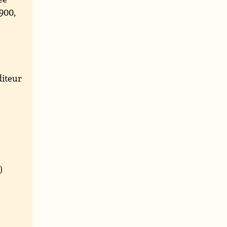
900,
iteur
)