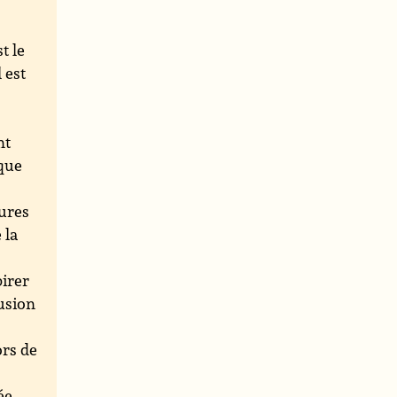
t le
 est
nt
 que
gures
 la
pirer
fusion
ors de
ée