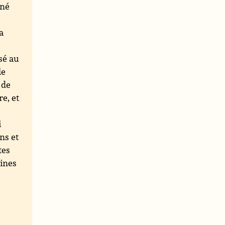
îné
a
sé au
le
 de
re, et
i
ns et
tes
aines