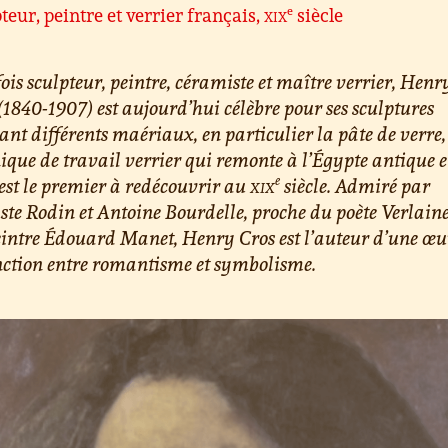
e
teur, peintre et verrier français,
xix
siècle
fois sculpteur, peintre, céramiste et maître verrier, Henr
(1840-1907) est aujourd’hui célèbre pour ses sculptures
sant différents maériaux, en particulier la pâte de verre
ique de travail verrier qui remonte à l’Égypte antique e
e
 est le premier à redécouvrir au
xix
siècle. Admiré par
te Rodin et Antoine Bourdelle, proche du poète Verlaine
intre Édouard Manet, Henry Cros est l’auteur d’une œu
nction entre romantisme et symbolisme.