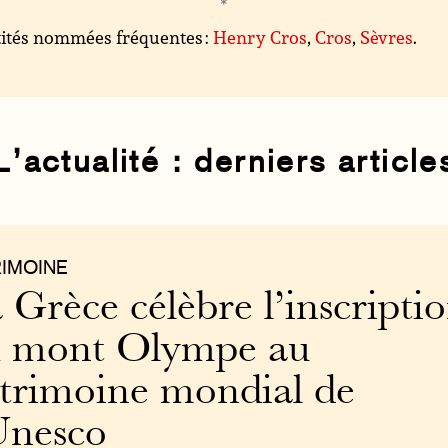
ités nommées fréquentes :
Henry Cros
,
Cros
,
Sèvres
.
L’actualité : derniers article
RIMOINE
 Grèce célèbre l’inscripti
 mont Olympe au
trimoine mondial de
Unesco