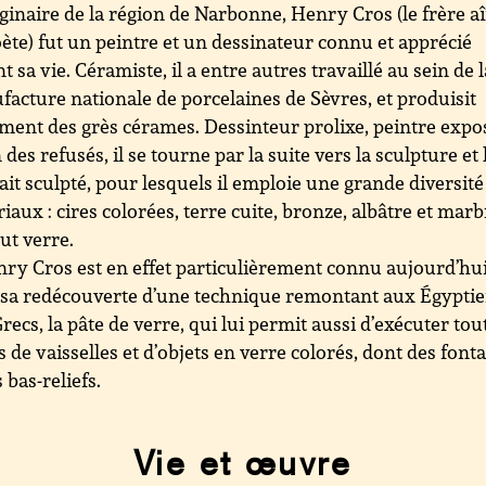
ginaire de la région de Narbonne, Henry Cros (le frère a
ète) fut un peintre et un dessinateur connu et apprécié
t sa vie. Céramiste, il a entre autres travaillé au sein de l
acture nationale de porcelaines de Sèvres, et produisit
ment des grès cérames. Dessinteur prolixe, peintre expo
 des refusés, il se tourne par la suite vers la sculpture et 
ait sculpté, pour lesquels il emploie une grande diversité
iaux : cires colorées, terre cuite, bronze, albâtre et marb
ut verre.
ry Cros est en effet particulièrement connu aujourd’hu
sa redécouverte d’une technique remontant aux Égyptie
recs, la pâte de verre, qui lui permit aussi d’exécuter tou
s de vaisselles et d’objets en verre colorés, dont des font
s bas-reliefs.
Vie et œuvre