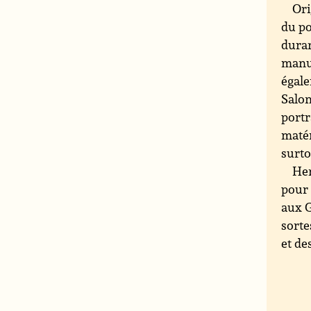
Ori
du po
duran
manuf
égale
Salon
portr
matér
surto
Hen
pour 
aux G
sorte
et de