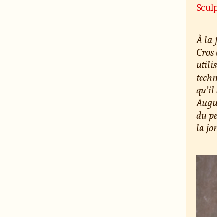
Sculp
À la 
Cros 
utili
techn
qu’il
Augus
du pe
la jo