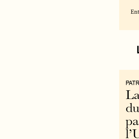
Ent
PAT
La
du
pa
l’