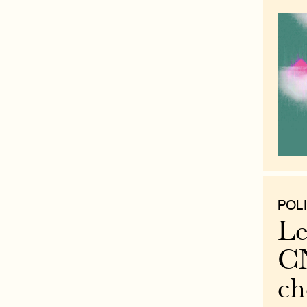
POLI
Le
CN
ch