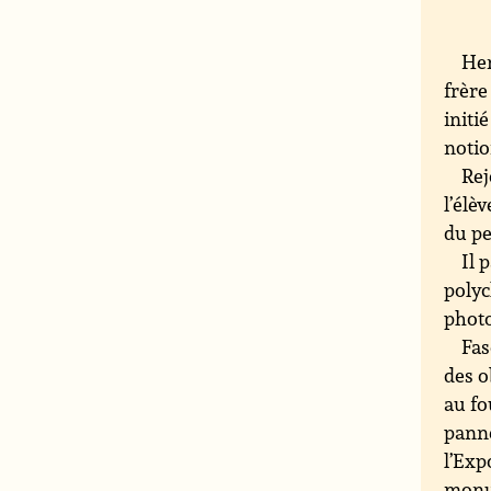
Hen
frère
initi
notio
Rej
l’élè
du pe
Il 
polyc
phot
Fas
des o
au fo
panne
l’Exp
monu