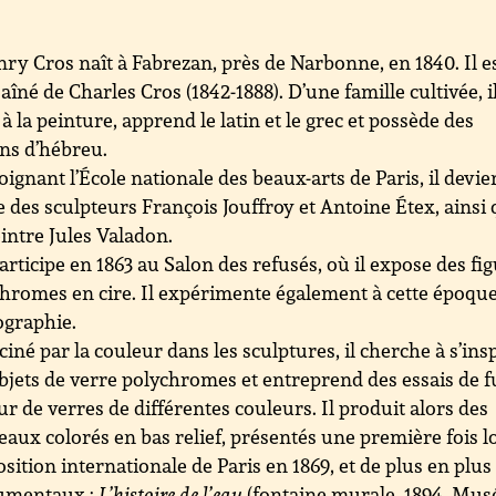
ry Cros naît à Fabrezan, près de Narbonne, en 1840. Il es
 aîné de Charles Cros (1842-1888). D’une famille cultivée, il
é à la peinture, apprend le latin et le grec et possède des
ns d’hébreu.
oignant l’École nationale des beaux-arts de Paris, il devie
ve des sculpteurs François Jouffroy et Antoine Étex, ainsi
intre Jules Valadon.
participe en 1863 au Salon des refusés, où il expose des fi
hromes en cire. Il expérimente également à cette époque
ographie.
ciné par la couleur dans les sculptures, il cherche à s’ins
bjets de verre polychromes et entreprend des essais de 
ur de verres de différentes couleurs. Il produit alors des
aux colorés en bas relief, présentés une première fois l
osition internationale de Paris en 1869, et de plus en plus
mentaux :
L’histoire de l’eau
(fontaine murale, 1894, Mus