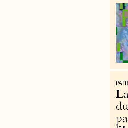
PAT
La
du
pa