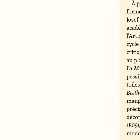
À p
forme
Josef
acadé
l’Art
cycle
criti
au pl
La Mé
pessi
toile
Beeth
mange
préci
décor
1809)
mode,