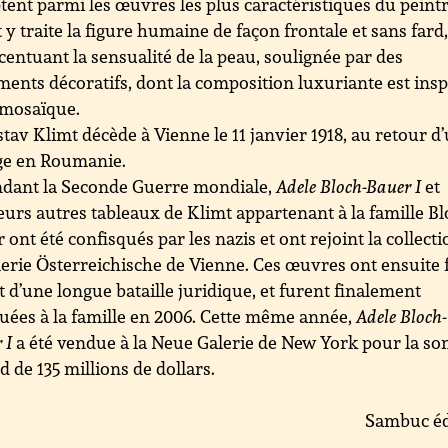
ent parmi les œuvres les plus caractéristiques du peintr
 y traite la figure humaine de façon frontale et sans fard,
centuant la sensualité de la peau, soulignée par des
ents décoratifs, dont la composition luxuriante est insp
 mosaïque.
tav Klimt décède à Vienne le 11 janvier 1918, au retour d
ge en Roumanie.
dant la Seconde Guerre mondiale,
Adele Bloch-Bauer I
et
eurs autres tableaux de Klimt appartenant à la famille Bl
 ont été confisqués par les nazis et ont rejoint la collect
lerie Österreichische de Vienne. Ces œuvres ont ensuite f
et d’une longue bataille juridique, et furent finalement
tuées à la famille en 2006. Cette même année,
Adele Bloch-
 I
a été vendue à la Neue Galerie de New York pour la 
d de 135 millions de dollars.
Sambuc éd