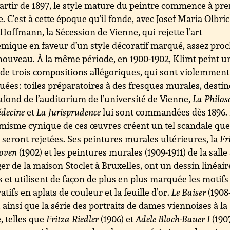
artir de 1897, le style mature du peintre commence à pr
. C’est à cette époque qu’il fonde, avec Josef Maria Olbric
 Hoffmann, la Sécession de Vienne, qui rejette l’art
mique en faveur d’un style décoratif marqué, assez pro
 nouveau. À la même période, en 1900-1902, Klimt peint u
 de trois compositions allégoriques, qui sont violemment
quées : toiles préparatoires à des fresques murales, desti
afond de l’auditorium de l’université de Vienne,
La Philos
decine
et
La Jurisprudence
lui sont commandées dès 1896.
misme cynique de ces œuvres créent un tel scandale que
s seront rejetées. Ses peintures murales ultérieures, la
Fr
oven
(1902) et les peintures murales (1909-1911) de la salle
r de la maison Stoclet à Bruxelles, ont un dessin linéair
s et utilisent de façon de plus en plus marquée les motifs
atifs en aplats de couleur et la feuille d’or.
Le Baiser
(1908
, ainsi que la série des portraits de dames viennoises à la
 telles que
Fritza Riedler
(1906) et
Adele Bloch-Bauer I
(1907