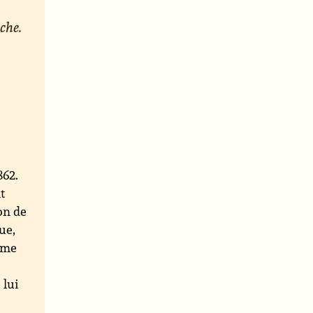
che.
862.
t
on de
ue,
mme
 lui