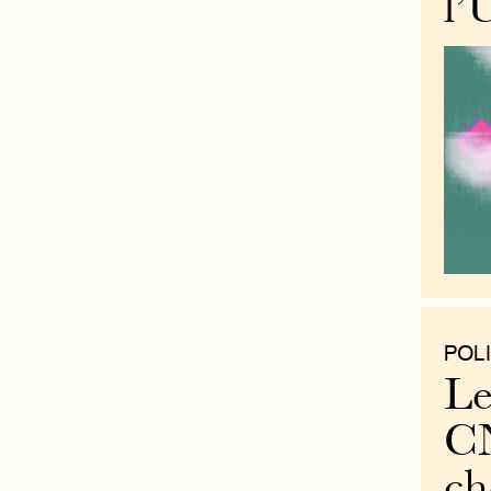
l’
POLI
Le
CN
ch