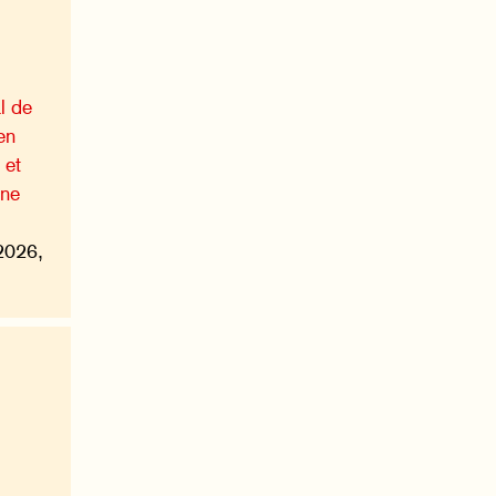
l de
en
 et
une
2026,