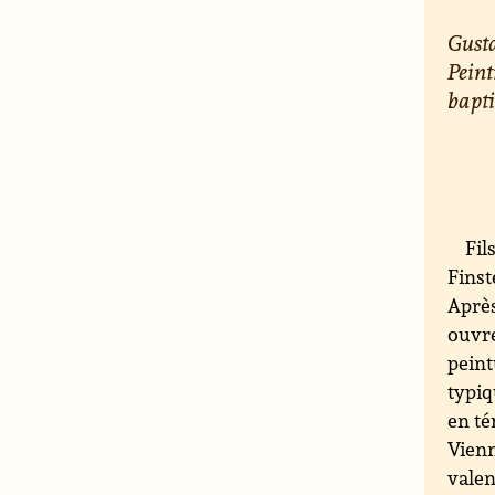
Gusta
Peint
bapti
Fil
Finst
Après
ouvre
peint
typiq
en té
Vienn
valen