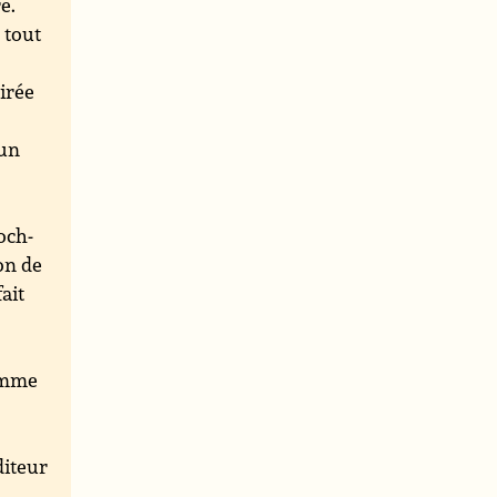
e.
 tout
irée
’un
och-
ion de
ait
somme
iteur