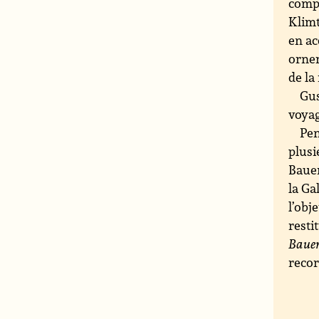
compt
Klimt
en ac
ornem
de la
Gus
voya
Pen
plusi
Bauer
la Ga
l’obj
resti
Bauer
recor