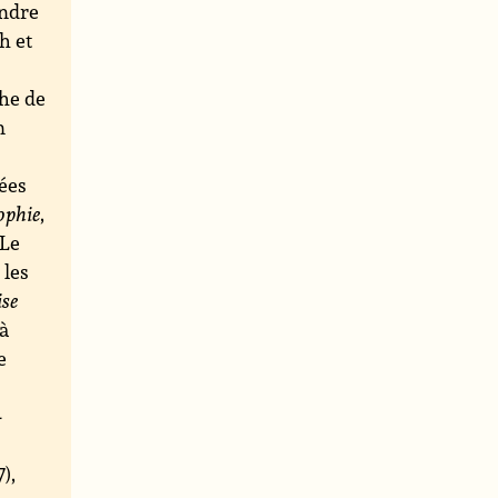
endre
h et
che de
n
nées
ophie
,
 Le
 les
ise
 à
e
-
),