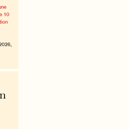
une
de 10
tion
 2026,
on