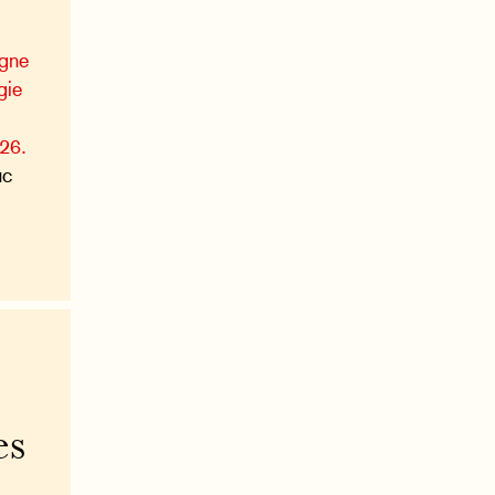
agne
gie
026.
uc
es