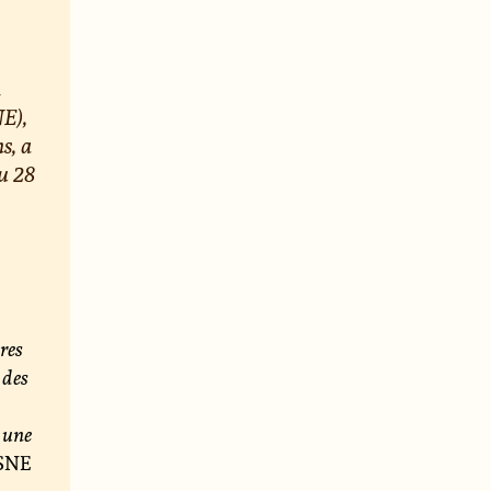
n
NE),
s, a
du 28
res
 des
à une
 SNE