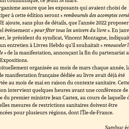
rganisme assure que les exposants qui avaient choisi de
ciper à cette édition seront «
remboursés des acomptes vers
E ajoute, sans plus de détails, que l’année 2022 propose
el événement «
pour fêter tous les univers du livre
». En jan
er, le président du syndicat, Vincent Montagne, indiquai
un entretien à Livres Hebdo qu’il souhaitait «
renouveler l
le
» de la manifestation, annonçant la fin du partenariat 
Expositions.
ituellement organisée au mois de mars chaque année, l
e manifestation française dédiée au livre avait déjà été
tée au mois de mai en raison du contexte sanitaire. Cett
ion intervient quelques heures avant une conférence de
e du premier ministre Jean Castex, au cours de laquelle 
lles mesures de restrictions sanitaires doivent être
cées pour plusieurs régions, dont l’Île-de-France.
Sambuc éd