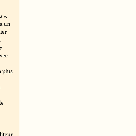
és
».
ra un
vier
t
e
avec
a plus
e
de
iteur