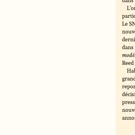
L’o
parti
Le SN
nouv
derni
dans 
modè
Reed 
Hab
grand
repor
décis
press
nouve
annon