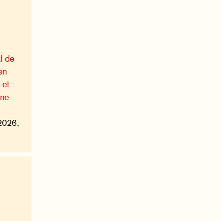
l de
en
 et
une
2026,