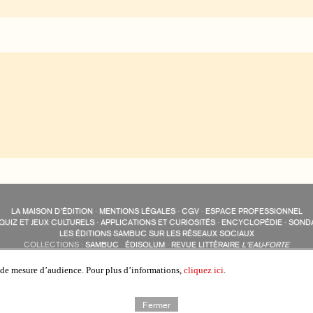
LA MAISON D’ÉDITION
·
MENTIONS LÉGALES
·
CGV
·
ESPACE PROFESSIONNEL
QUIZ ET JEUX CULTURELS
·
APPLICATIONS ET CURIOSITÉS
·
ENCYCLOPÉDIE
·
SOND
LES ÉDITIONS SAMBUC SUR LES RÉSEAUX SOCIAUX
COLLECTIONS :
SAMBUC
·
ÉDISOLUM
·
REVUE LITTÉRAIRE
L’EAU-FORTE
AUTRES SITES :
COLL. « LES ÉDISOLUM »
s de mesure d’audience. Pour plus d’informations,
cliquez ici
.
Fermer