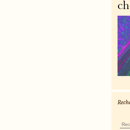
ch
Reche