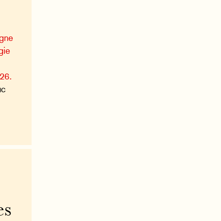
agne
gie
026.
uc
es