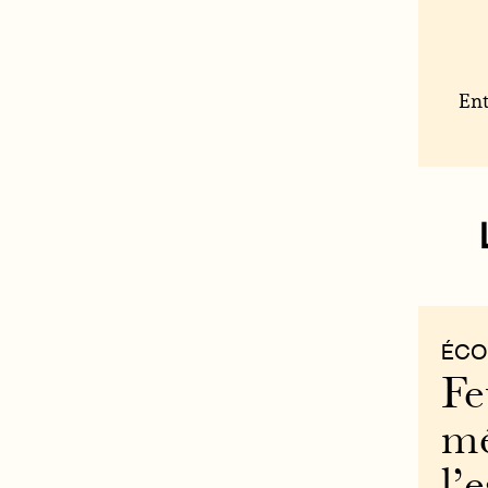
Ent
ÉCO
Fe
mé