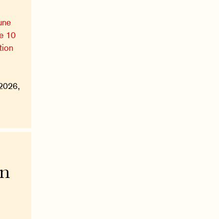
une
de 10
tion
 2026,
on