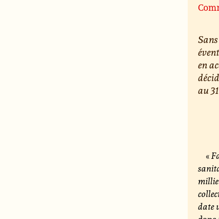
Com
Sans
évent
en ac
décid
au 31
«
Fa
sanit
milli
colle
date 
dans 