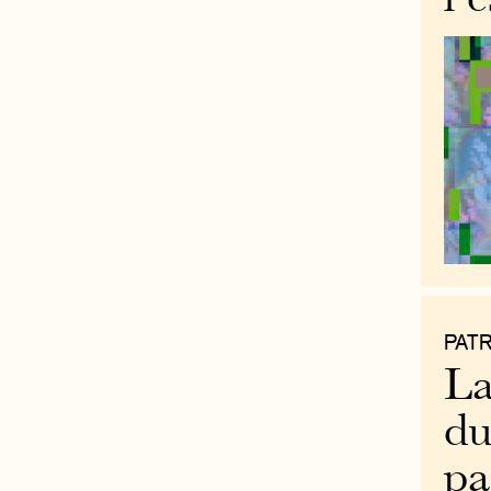
l’
PAT
La
du
pa