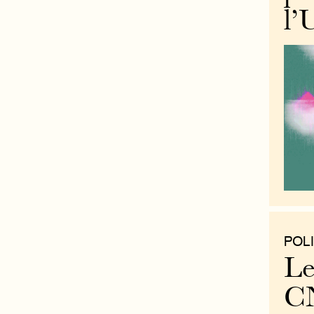
l’
POLI
Le
CN