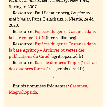
Plants. An Illustrated Dictionary
, New York,
Springer, 2007.
Ressource : Paul Schauenberg,
Les plantes
médicinales
, Paris, Delachaux & Niestlé, 2e éd.,
2020.
Ressource :
Espèces du genre Castanea dans
la liste rouge UICN
(iucnredlist.org)
Ressource :
Espèces du genre Castanea dans
la base Agritrop – Archives ouvertes des
publications du Cirad
(agritrop.cirad.fr)
Ressource :
Base de données Tropix 7 / Cirad
des essences forestières
(tropix.cirad.fr)
Entités nommées fréquentes :
Castanea
,
Magnoliopsida
.