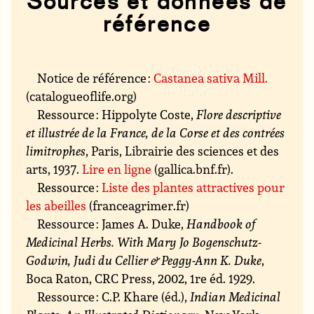
Sources et données de
référence
Notice de référence :
Castanea sativa Mill.
(catalogueoflife.org)
Ressource : Hippolyte Coste,
Flore descriptive
et illustrée de la France, de la Corse et des contrées
limitrophes
, Paris, Librairie des sciences et des
arts, 1937.
Lire en ligne
(gallica.bnf.fr).
Ressource :
Liste des plantes attractives pour
les abeilles
(franceagrimer.fr)
Ressource : James A. Duke,
Handbook of
Medicinal Herbs. With Mary Jo Bogenschutz-
Godwin, Judi du Cellier & Peggy-Ann K. Duke
,
Boca Raton, CRC Press, 2002, 1re éd. 1929.
Ressource : C.P. Khare (éd.),
Indian Medicinal