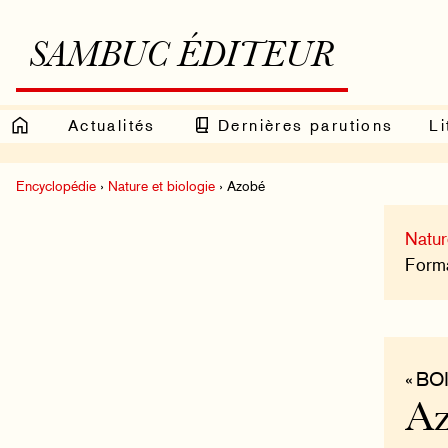
SAMBUC ÉDITEUR
Actualités
Dernières parutions
Li
Encyclopédie
›
Nature et biologie
› Azobé
Natur
Format
« BO
A