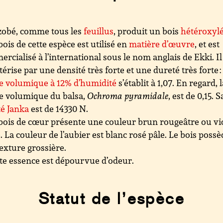
zobé, comme tous les
feuillus
, produit un bois
hétéroxyl
bois de cette espèce est utilisé en
matière d’œuvre
, et est
rcialisé à l’international sous le nom anglais de Ekki. Il
térise par une densité très forte et une dureté très forte :
e volumique à 12% d’humidité
s’établit à 1,07. En regard, 
e volumique du balsa,
Ochroma pyramidale
, est de 0,15. S
é Janka
est de 14330 N.
bois de cœur présente une couleur brun rougeâtre ou vi
. La couleur de l’aubier est blanc rosé pâle. Le bois possè
exture grossière.
te essence est dépourvue d’odeur.
Statut de l’espèce