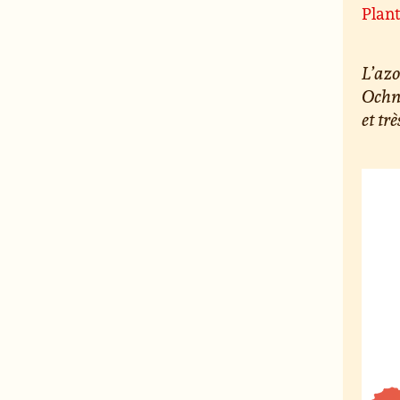
Plan
L’azo
Ochna
et trè