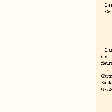
L’e
Cet
L’a
(anc
fleur
L’a
Gärtn
Banks
(1772