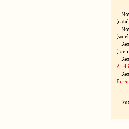
Not
(cata
Not
(worl
Res
(iucn
Res
Archi
Res
fores
Ent