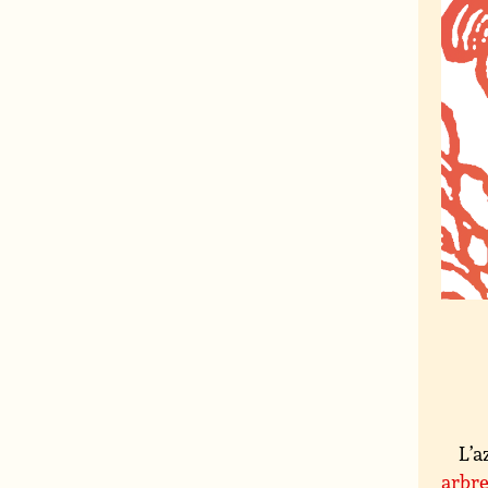
L’a
arbre