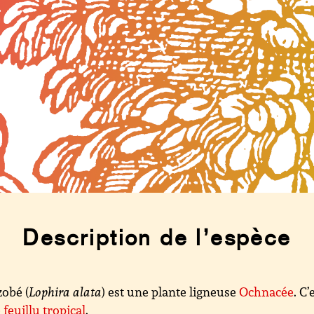
Description de l’espèce
zobé (
Lophira alata
) est une plante ligneuse
Ochnacée
. C’
 feuillu
tropical
.