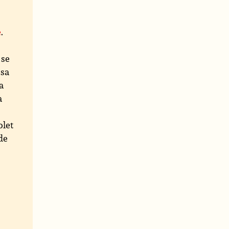
é
.
 se
 sa
la
a
olet
de