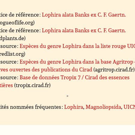
ice de référence :
Lophira alata Banks ex C. F. Gaertn.
logueoflife.org)
ice de référence :
Lophira alata Banks ex C. F. Gaertn.
dplants.de)
source :
Espèces du genre Lophira dans la liste rouge U
redlist.org)
source :
Espèces du genre Lophira dans la base Agritrop 
ves ouvertes des publications du Cirad
(agritrop.cirad.fr)
source :
Base de données Tropix 7 / Cirad des essences
tières
(tropix.cirad.fr)
ités nommées fréquentes :
Lophira
,
Magnoliopsida
,
UIC