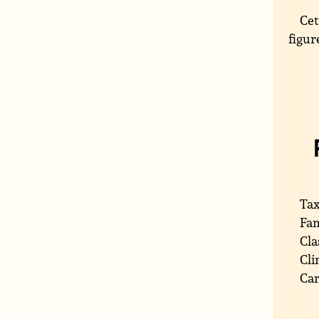
Cet
figur
Tax
Fam
Cla
Cli
Car