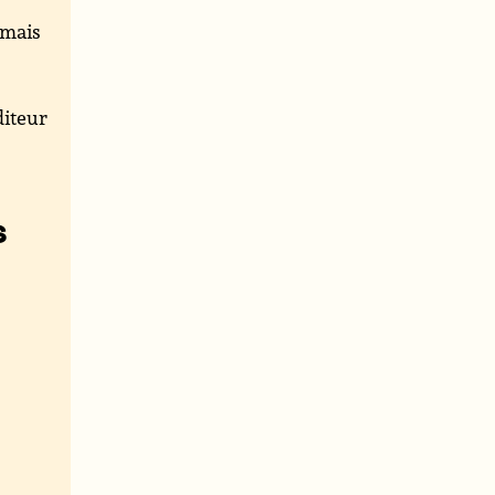
 mais
iteur
s