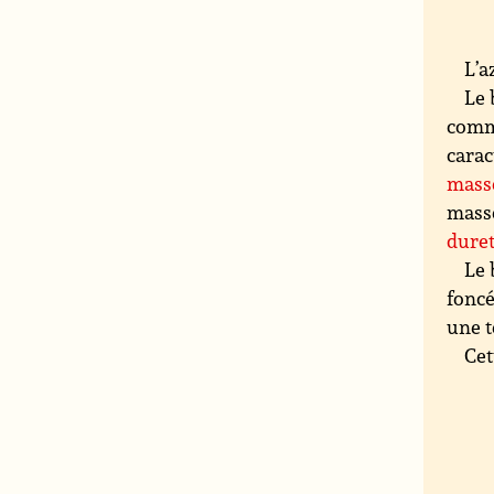
L’a
Le 
comme
carac
mass
mass
duret
Le 
foncé
une t
Cet