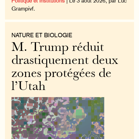
Politique et institutions
| Le 3 août 2026, par Luc
Grampivf.
NATURE ET BIOLOGIE
M. Trump réduit
drastiquement deux
zones protégées de
l’Utah