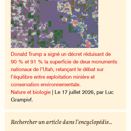
Donald Trump a signé un décret réduisant de
90 % et 91 % la superficie de deux monuments
nationaux de l’Utah, relançant le débat sur
l’équilibre entre exploitation minière et
conservation environnementale.
Nature et biologie
| Le 17 juillet 2026, par Luc
Grampivf.
Rechercher un article dans l’encyclopédie...