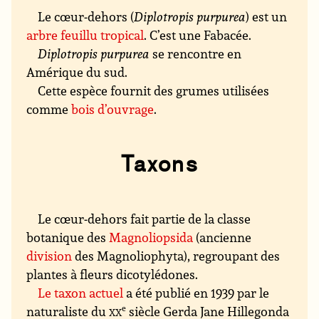
Le cœur-dehors (
Diplotropis purpurea
) est un
arbre feuillu
tropical
. C’est une Fabacée.
Diplotropis purpurea
se rencontre en
Amérique du sud.
Cette espèce fournit des grumes utilisées
comme
bois d’ouvrage
.
Taxons
Le cœur-dehors fait partie de la classe
botanique des
Magnoliopsida
(ancienne
division
des Magnoliophyta), regroupant des
plantes à fleurs dicotylédones.
Le taxon actuel
a été publié en 1939 par le
naturaliste du
xx
e
siècle Gerda Jane Hillegonda