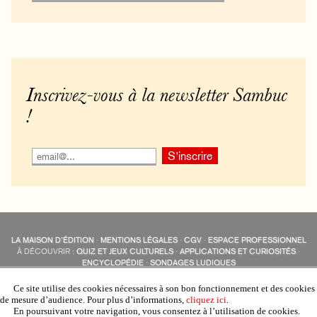
Inscrivez-vous à la newsletter Sambuc
!
LA MAISON D’ÉDITION
·
MENTIONS LÉGALES
·
CGV
·
ESPACE PROFESSIONNEL
À DÉCOUVRIR :
QUIZ ET JEUX CULTURELS
·
APPLICATIONS ET CURIOSITÉS
·
ENCYCLOPÉDIE
·
SONDAGES LUDIQUES
LES ÉDITIONS SAMBUC SUR LES RÉSEAUX SOCIAUX
COLLECTIONS :
SAMBUC
·
ÉDISOLUM
·
REVUE LITTÉRAIRE
L’EAU-FORTE
Ce site utilise des cookies nécessaires à son bon fonctionnement et des cookies
AUTRES SITES :
COLL. « LES ÉDISOLUM »
de mesure d’audience. Pour plus d’informations,
cliquez ici
.
En poursuivant votre navigation, vous consentez à l’utilisation de cookies.