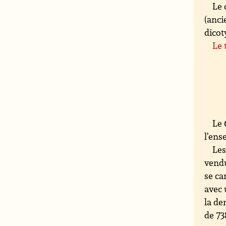
Le 
(anc
dicot
Le 
Le
l’en
Les
vendu
se ca
avec
la de
de 73