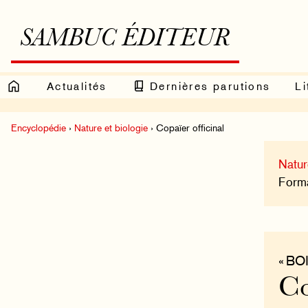
SAMBUC ÉDITEUR
Actualités
Dernières parutions
Li
Encyclopédie
›
Nature et biologie
› Copaïer officinal
Natur
Format
« BO
Co