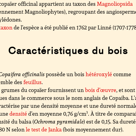
copaïer officinal appartient au taxon des
Magnoliopsida
iennement Magnoliophytes), regroupant des angiosperm
ylédones.
taxon
de l’espèce a été publié en 1762 par Linné (1707-1778
Caractéristiques du bois
Copaifera officinalis
possède un bois
hétéroxylé
comme
semble des
feuillus
.
 grumes du copaïer fournissent un
bois d’œuvre
, et sont
es dans le commerce sous le nom anglais de Copaiba. L’
ractérise par une densité moyenne et une dureté normal
 une
densité
d’en moyenne 0,76 g/cm
3
. À titre de compara
nsité du balsa (
Ochroma pyramidale
) est de 0,15. Sa dureté
80 N selon
le test de Janka
(bois moyennement dur).