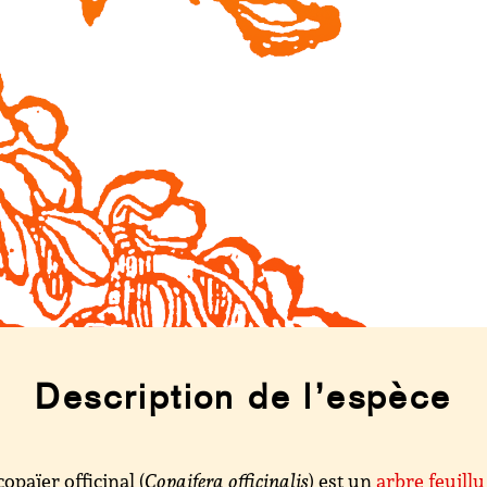
Description de l’espèce
copaïer officinal (
Copaifera officinalis
) est un
arbre feuillu