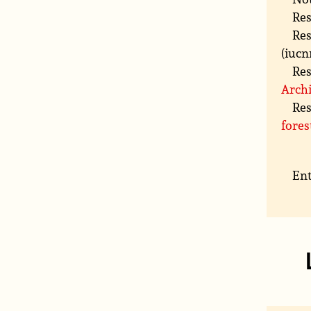
Res
Res
(iucn
Res
Archi
Res
fores
Ent