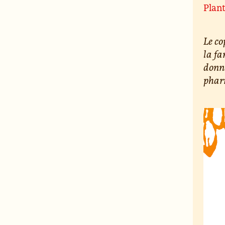
Plan
Le co
la fa
donne
phar