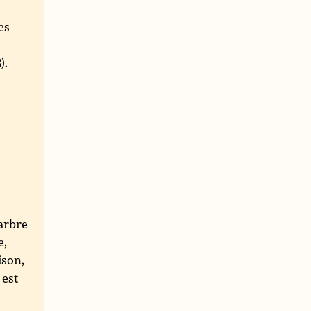
es
).
arbre
e,
ison,
 est