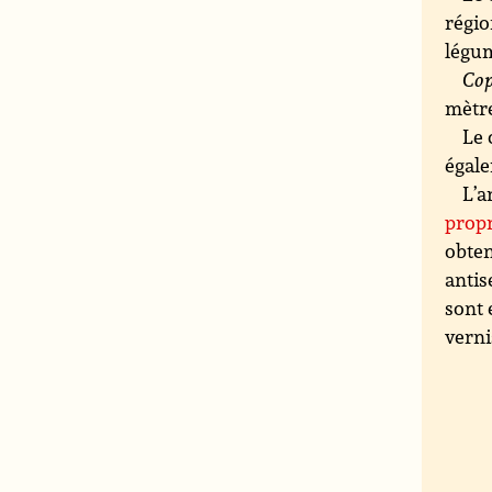
régi
légu
Cop
mètr
Le 
égale
L’a
propr
obten
antis
sont 
verni