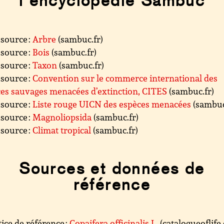
l’encyclopédie Sambuc
source :
Arbre
(sambuc.fr)
source :
Bois
(sambuc.fr)
source :
Taxon
(sambuc.fr)
source :
Convention sur le commerce international des
es sauvages menacées d’extinction, CITES
(sambuc.fr)
source :
Liste rouge UICN des espèces menacées
(sambuc
source :
Magnoliopsida
(sambuc.fr)
source :
Climat tropical
(sambuc.fr)
Sources et données de
référence
ice de référence :
Copaifera officinalis L.
(catalogueoflife.