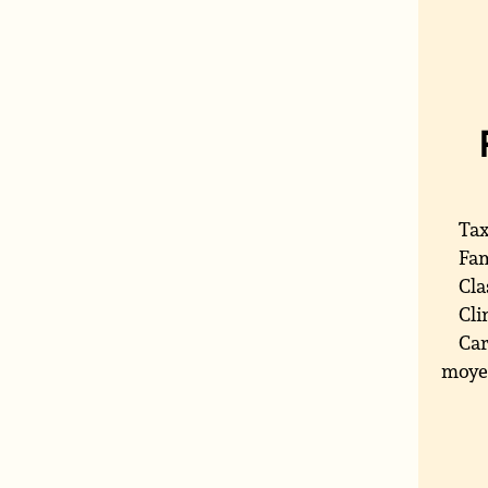
Tax
Fam
Cla
Cli
Car
moye