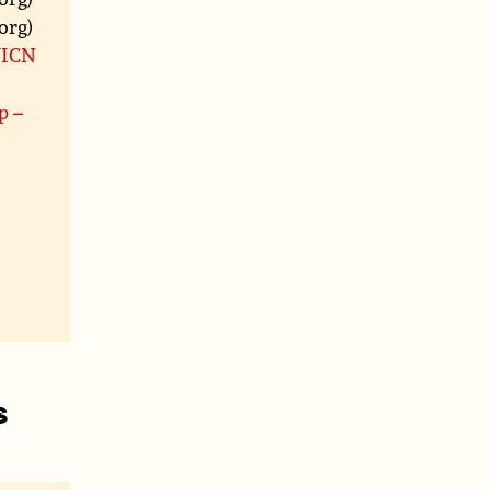
org)
 UICN
p –
s