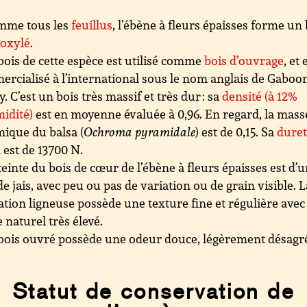
mme tous les
feuillus
, l’ébène à fleurs épaisses forme un 
roxylé
.
bois de cette espèce est utilisé comme
bois d’ouvrage
, et 
rcialisé à l’international sous le nom anglais de Gaboo
. C’est un bois très massif et très dur : sa
densité (à 12%
idité)
est en moyenne évaluée à 0,96. En regard, la mass
ique du balsa (
Ochroma pyramidale
) est de 0,15. Sa
dure
a
est de 13700 N.
teinte du bois de cœur de l’ébène à fleurs épaisses est d’
de jais, avec peu ou pas de variation ou de grain visible. L
tion ligneuse possède une texture fine et régulière avec
e naturel très élevé.
bois ouvré possède une odeur douce, légèrement désagr
Statut de conservation de