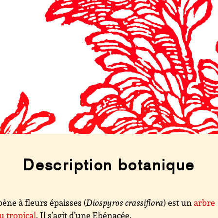
Description botanique
bène à fleurs épaisses (
Diospyros crassiflora
) est un
arbre
lu
tropical
. Il s’agit d’une Ebénacée.