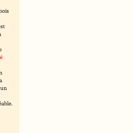
bois
est
n
e
té
un
a
 un
éable.