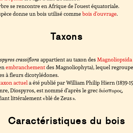
rbre se rencontre en Afrique de l’ouest équatoriale.
spèce donne un bois utilisé comme
bois d’ouvrage
.
Taxons
spyros crassiflora
appartient au taxon des
Magnoliopsida
ien
embranchement
des Magnoliophyta), lequel regroupe
es à fleurs dicotylédones.
taxon actuel
a été publié par William Philip Hiern (1839-19
nre, Diospyros, est nommé d’après le grec διόσπυρος,
fiant littéralement « blé de Zeus ».
Caractéristiques du bois