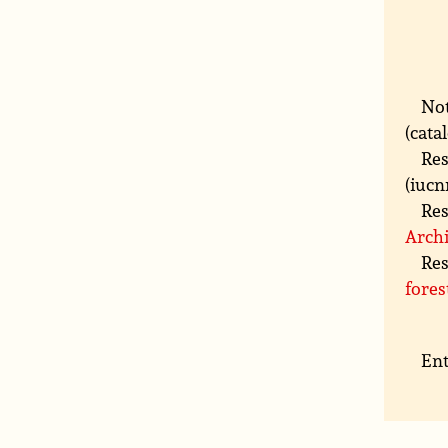
Not
(cata
Res
(iucn
Res
Archi
Res
fores
Ent