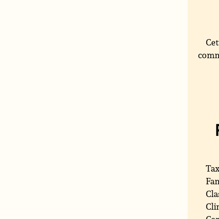
Cet
comme
Tax
Fam
Cla
Cli
Car