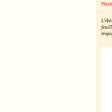
Plan
L’ébè
feuil
tropi