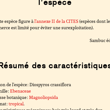
l’espèce
te espèce figure à
l’annexe II de la CITES
(espèces dont l
rce est limité pour éviter une surexploitation).
Sambuc éd
Résumé des caractéristique
on de l’espèce : Diospyros crassiflora
ille :
Ebenaceae
sse botanique :
Magnoliopsida
mat :
tropical
.
actéristiques mécaniques : bois très lourd et très dur.