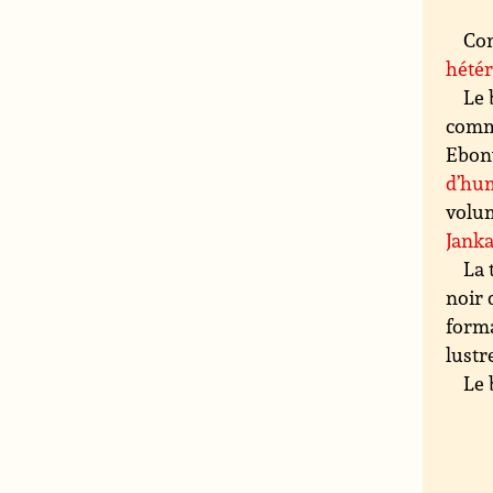
Co
hété
Le 
comme
Ebony
d’hum
volum
Jank
La 
noir 
forma
lustr
Le 