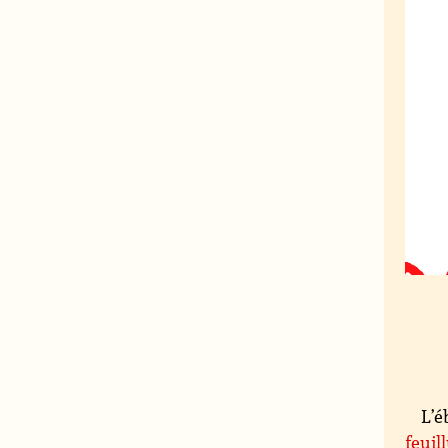
L’é
feuil