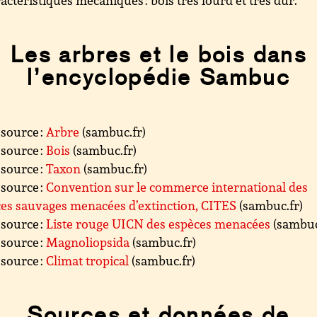
Les arbres et le bois dans
l’encyclopédie Sambuc
source :
Arbre
(sambuc.fr)
source :
Bois
(sambuc.fr)
source :
Taxon
(sambuc.fr)
source :
Convention sur le commerce international des
es sauvages menacées d’extinction, CITES
(sambuc.fr)
source :
Liste rouge UICN des espèces menacées
(sambuc
source :
Magnoliopsida
(sambuc.fr)
source :
Climat tropical
(sambuc.fr)
Sources et données de