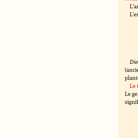
L’a
L’e
Dio
(anc
plant
Le 
Le ge
signi