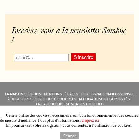
Inscrivez-vous à la newsletter Sambuc
!
LA MAISON D’ÉDITION
·
MENTIONS LÉGALES
·
CGV
·
ESPACE PROFESSIONNEL
À DÉCOUVRIR :
QUIZ ET JEUX CULTURELS
·
APPLICATIONS ET CURIOSITÉS
·
ENCYCLOPÉDIE
·
SONDAGES LUDIQUES
LES ÉDITIONS SAMBUC SUR LES RÉSEAUX SOCIAUX
COLLECTIONS :
SAMBUC
·
ÉDISOLUM
·
REVUE LITTÉRAIRE
L’EAU-FORTE
Ce site utilise des cookies nécessaires à son bon fonctionnement et des cookies
AUTRES SITES :
COLL. « LES ÉDISOLUM »
de mesure d’audience. Pour plus d’informations,
cliquez ici
.
En poursuivant votre navigation, vous consentez à l’utilisation de cookies.
Fermer