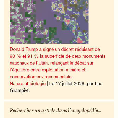
Donald Trump a signé un décret réduisant de
90 % et 91 % la superficie de deux monuments
nationaux de l’Utah, relançant le débat sur
l’équilibre entre exploitation minière et
conservation environnementale.
Nature et biologie
| Le 17 juillet 2026, par Luc
Grampivf.
Rechercher un article dans l’encyclopédie...