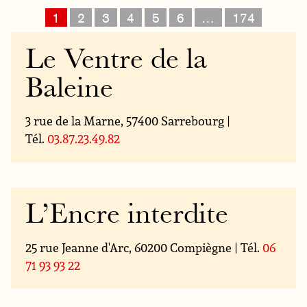
1
2
3
4
5
6
…
174
Le Ventre de la
Baleine
3 rue de la Marne, 57400 Sarrebourg |
Tél.
03.87.23.49.82
L’Encre interdite
25 rue Jeanne d'Arc, 60200 Compiègne | Tél.
06
71 93 93 22