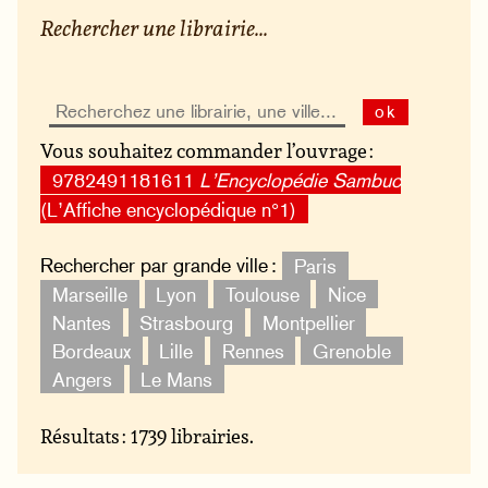
Rechercher une librairie...
ok
Vous souhaitez commander l’ouvrage :
9782491181611
L’Encyclopédie Sambuc
(L’Affiche encyclopédique n°1)
Rechercher par grande ville :
Paris
Marseille
Lyon
Toulouse
Nice
Nantes
Strasbourg
Montpellier
Bordeaux
Lille
Rennes
Grenoble
Angers
Le Mans
Résultats : 1739 librairies.