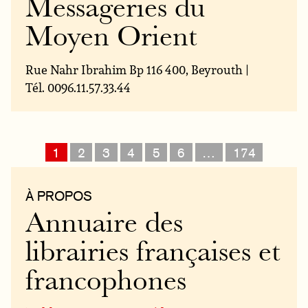
Messageries du
Moyen Orient
Rue Nahr Ibrahim Bp 116 400, Beyrouth |
Tél. 0096.11.57.33.44
1
2
3
4
5
6
…
174
À PROPOS
Annuaire des
librairies françaises et
francophones