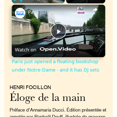
×
Play
Unmute
Fullscreen
Paris just opened a floating bookshop under Notre-Dame - and it has DJ sets
Play
Watch on
Video
Paris just opened a floating bookshop
under Notre-Dame - and it has DJ sets
HENRI FOCILLON
Éloge de la main
Préface d’Annamaria Ducci. Édition présentée et
annotée par Raphaël Deuff, illustrée de gravures.