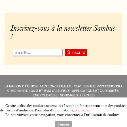
Inscrivez-vous à la newsletter Sambuc
!
LA MAISON D’ÉDITION
·
MENTIONS LÉGALES
·
CGV
·
ESPACE PROFESSIONNEL
À DÉCOUVRIR :
QUIZ ET JEUX CULTURELS
·
APPLICATIONS ET CURIOSITÉS
·
ENCYCLOPÉDIE
·
SONDAGES LUDIQUES
LES ÉDITIONS SAMBUC SUR LES RÉSEAUX SOCIAUX
COLLECTIONS :
SAMBUC
·
ÉDISOLUM
·
REVUE LITTÉRAIRE
L’EAU-FORTE
Ce site utilise des cookies nécessaires à son bon fonctionnement et des cookies
AUTRES SITES :
COLL. « LES ÉDISOLUM »
de mesure d’audience. Pour plus d’informations,
cliquez ici
.
En poursuivant votre navigation, vous consentez à l’utilisation de cookies.
Fermer