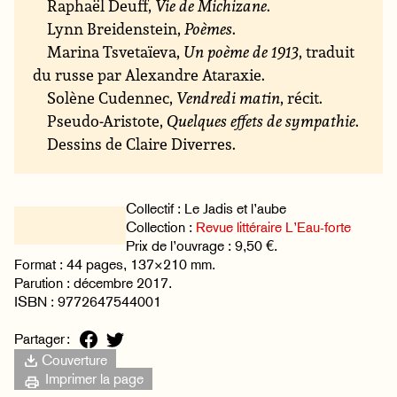
Raphaël Deuff,
Vie de Michizane
.
Lynn Breidenstein,
Poèmes
.
Marina Tsvetaïeva,
Un poème de 1913
, traduit
du russe par Alexandre Ataraxie.
Solène Cudennec,
Vendredi matin
, récit.
Pseudo-Aristote,
Quelques effets de sympathie
.
Dessins de Claire Diverres.
Collectif : Le Jadis et l’aube
Collection :
Revue littéraire L’Eau-forte
Prix de l’ouvrage : 9,50 €.
Format : 44 pages, 137×210 mm.
Parution : décembre 2017.
ISBN : 9772647544001
Partager :
Couverture
Imprimer la page