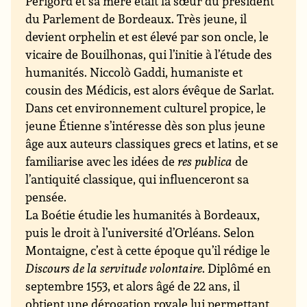
Périgord et sa mère était la sœur du président
du
Parlement de Bordeaux
. Très jeune, il
devient orphelin et est élevé par son oncle, le
vicaire de Bouilhonas, qui l’initie à l’étude des
humanités. Niccolò Gaddi, humaniste et
cousin des Médicis, est alors évêque de Sarlat.
Dans cet environnement culturel propice, le
jeune Étienne s’intéresse dès son plus jeune
âge aux auteurs classiques grecs et latins, et se
familiarise avec les idées de
res publica
de
l’antiquité classique, qui influenceront sa
pensée.
La Boétie étudie les humanités à
Bordeaux
,
puis le droit à
l’université d’Orléans
. Selon
Montaigne, c’est à cette époque qu’il rédige le
Discours de la servitude volontaire
. Diplômé en
septembre
1553
, et alors âgé de 22 ans, il
obtient une dérogation royale lui permettant