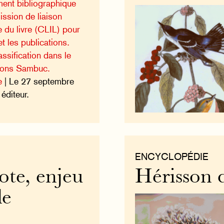
ment bibliographique
ission de liaison
e du livre (CLIL) pour
t les publications.
ssification dans le
tions Sambuc.
e
| Le 27 septembre
éditeur.
ENCYCLOPÉDIE
ote, enjeu
Hérisson 
de