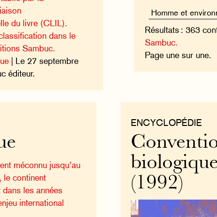
iaison
lle du livre (CLIL).
Résultats : 363 con
lassification dans le
Sambuc.
ditions Sambuc.
Page une sur une.
que
| Le 27 septembre
 éditeur.
ENCYCLOPÉDIE
ue
Convention
biologique
ent méconnu jusqu’au
, le continent
(1992)
t dans les années
njeu international