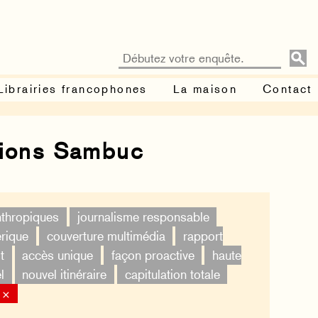
Librairies francophones
La maison
Contact
tions Sambuc
nthropiques
journalisme responsable
érique
couverture multimédia
rapport
t
accès unique
façon proactive
haute
l
nouvel itinéraire
capitulation totale
 ×