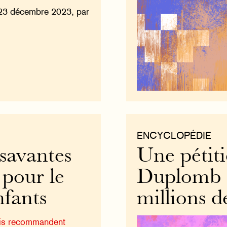
23 décembre 2023, par
ENCYCLOPÉDIE
 savantes
Une pétiti
 pour le
Duplomb d
fants
millions d
ais recommandent