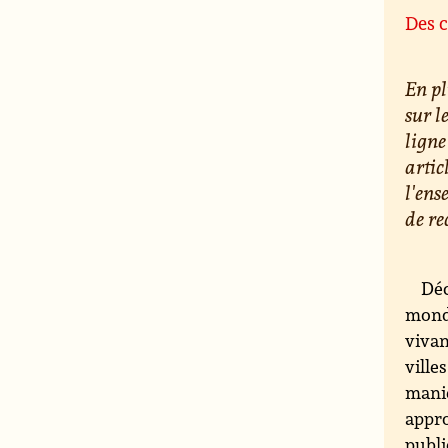
Des c
En pl
sur l
ligne
artic
l'ens
de re
Déc
monde
vivan
ville
maniè
appro
publi