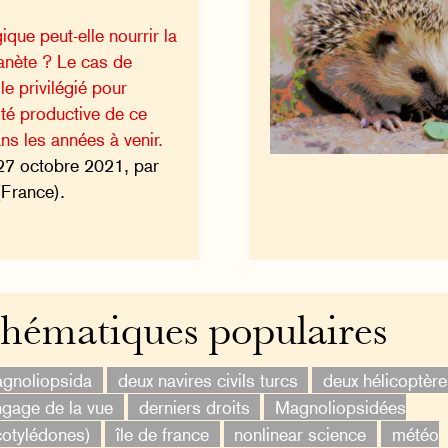
ique peut-elle nourrir la
lanète ? Le cas de
le privilégié pour
ité productive de ce
ns les années à venir.
27 octobre 2021, par
(France).
hématiques populaires
gnoliopsida
deux navires civils turcs
deux hélicoptèr
ngage de la vue
derniers droits
Magnoliopsidées
cotylédones)
île de france
nonlinear science
météo