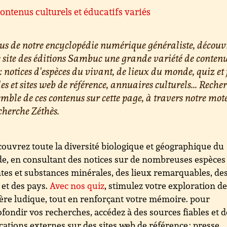
ontenus culturels et éducatifs variés
us de notre encyclopédie numérique généraliste, découv
e site des éditions Sambuc une grande variété de conten
 : notices d'espèces du vivant, de lieux du monde, quiz et 
les et sites web de référence, annuaires culturels... Reche
emble de ces contenus sur cette page, à travers notre mot
cherche Zéthès.
ouvrez toute la diversité biologique et géographique du
, en consultant des notices sur de nombreuses espèces
tes et substances minérales, des lieux remarquables, de
s et des pays.
Avec nos quiz
, stimulez votre exploration d
re ludique, tout en renforçant votre mémoire. pour
fondir vos recherches, accédez à des sources fiables et d
cations externes sur des sites web de référence : presse