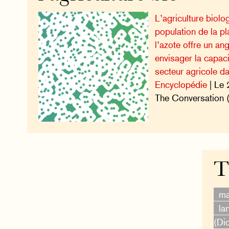
L’agriculture biolog
population de la p
l’azote offre un ang
envisager la capac
secteur agricole da
Encyclopédie
| Le 
The Conversation 
T
ma
la
(Di