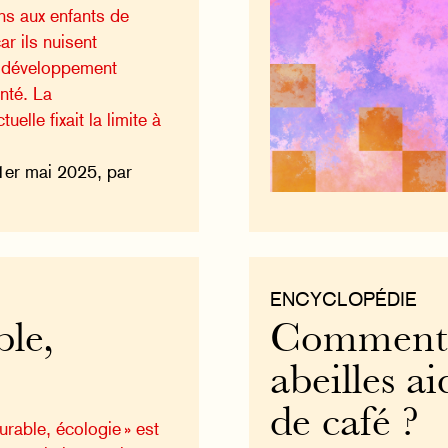
ans aux enfants de
ar ils nuisent
r développement
anté. La
elle fixait la limite à
1er mai 2025, par
ENCYCLOPÉDIE
le,
Comment l
abeilles ai
de café ?
rable, écologie » est