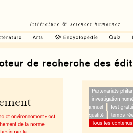
littérature & sciences humaines
ttérature
Arts
Encyclopédie
Quiz
moteur de recherche des édi
Partenariats phila
investigation num
ement
annuel
test gratui
qualité
temps rée
 et environnement » est
Tous les contenus
hement de la norme
tablie par la