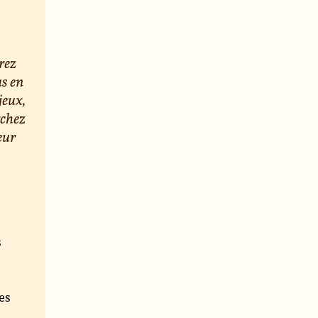
rez
us en
jeux,
rchez
eur
s
e
es