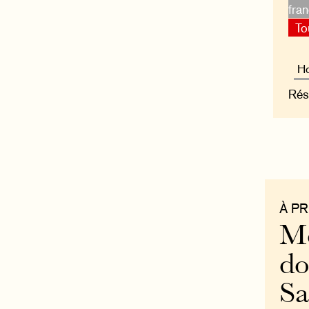
fra
To
Rés
À P
Mo
do
S