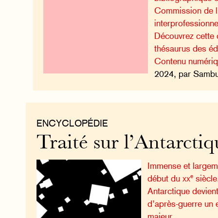
Commission de l
interprofessionne
Découvrez cette c
thésaurus des é
Contenu numéri
2024, par Sambuc
ENCYCLOPÉDIE
Traité sur l’Antarctiq
Immense et largem
e
début du
xx
siècle
Antarctique devien
d’après-guerre un e
majeur.